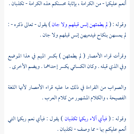
أنعم عليكما - من الكرامة ، بإثابة محسنكم هذه الكرامة - تكذبان .
وقوله : (
لم يطمثهن إنس قبلهم ولا جان
) يقول - تعالى ذكره - :
لم يمسهن بنكاح فيدميهن إنس قبلهم ولا جان .
وقرأت قراء الأمصار ( لم يطمثهن ) بكسر الميم في هذا الموضع
وفي الذي قبله . وكان
الكسائي
يكسر إحداهما . ويضم الأخرى .
والصواب من القراءة في ذلك ما عليه قراء الأمصار لأنها اللغة
الفصيحة ، والكلام المشهور من كلام العرب .
وقوله : (
فبأي آلاء ربكما تكذبان
) يقول : فبأي نعم ربكما التي
أنعم عليكم بها - مما وصف - تكذبان .