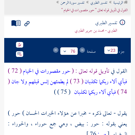
الرئيسية
تفسير الطبري
تفسير سورة الرحمن
تراجم الأعلام
القول في تأويل قوله تعالى " حور مقصورات في الخيام "
تفسير الطبري
الطبري - محمد بن جرير الطبري
جزء
صفحة
23
76
القول في
تأويل قوله تعالى : (
حور مقصورات في الخيام
( 72 )
فبأي آلاء ربكما تكذبان
( 73 )
لم يطمثهن إنس قبلهم ولا جان
(
74 )
فبأي آلاء ربكما تكذبان
( 75 ) )
يقول - تعالى ذكره - مخبرا عن هؤلاء الخيرات الحسان ) حور )
يعني بقوله : حور : بيض ، وهي جمع حوراء ، والحوراء :
البيضاء .
[
ص:
76 ]