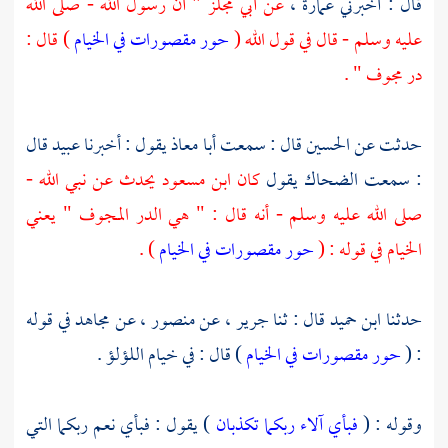
قال : أخبرني
عمارة
،
عن
أبي مجلز
" أن رسول الله - صلى الله
عليه وسلم - قال في قول الله (
حور مقصورات في الخيام
) قال :
در مجوف " .
حدثت عن
الحسين
قال : سمعت
أبا معاذ
يقول : أخبرنا
عبيد
قال
: سمعت
الضحاك
يقول
كان
ابن مسعود
يحدث عن نبي الله -
صلى الله عليه وسلم - أنه قال : " هي الدر المجوف " يعني
الخيام في قوله : (
حور مقصورات في الخيام
) .
حدثنا
ابن حميد
قال : ثنا
جرير
، عن
منصور
، عن
مجاهد
في قوله
: (
حور مقصورات في الخيام
) قال : في خيام اللؤلؤ .
وقوله : (
فبأي آلاء ربكما تكذبان
) يقول : فبأي نعم ربكما التي