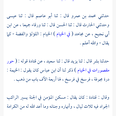
حدثني
محمد بن عمرو
قال : ثنا
أبو عاصم
قال : ثنا
عيسى
وحدثني
الحارث
قال : ثنا
الحسن
قال : ثنا
ورقاء
جميعا ، عن
ابن
أبي نجيح
، عن
مجاهد
(
في الخيام
) الخيام : اللؤلؤ والفضة - كما
يقال - والله أعلم .
حدثنا
بشر
قال : ثنا
يزيد
قال : ثنا
سعيد
، عن
قتادة
قوله : (
حور
مقصورات في الخيام
) ذكر لنا أن
ابن عباس
كان يقول : الخيمة :
درة مجوفة ، فرسخ في فرسخ ، لها أربعة الآف باب من ذهب .
وقال :
قتادة
: كان يقال : مسكن المؤمن في الجنة يسير الراكب
الجواد فيه ثلاث ليال ، وأنهاره وجنانه وما أعد الله له من الكرامة
.