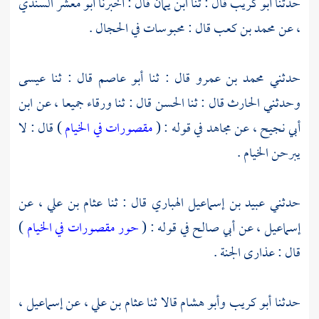
حدثنا
أبو كريب
قال : ثنا
ابن يمان
قال : أخبرنا
أبو معشر السندي
، عن
محمد بن كعب
قال : محبوسات في الحجال .
حدثني
محمد بن عمرو
قال : ثنا
أبو عاصم
قال : ثنا
عيسى
وحدثني
الحارث
قال : ثنا
الحسن
قال : ثنا
ورقاء
جميعا ، عن
ابن
أبي نجيح
، عن
مجاهد
في قوله : (
مقصورات في الخيام
) قال : لا
يبرحن الخيام .
حدثني
عبيد بن إسماعيل الهباري
قال : ثنا
عثام بن علي
، عن
إسماعيل
، عن
أبي صالح
في قوله : (
حور مقصورات في الخيام
)
قال : عذارى الجنة .
حدثنا
أبو كريب
وأبو هشام
قالا ثنا
عثام بن علي
، عن
إسماعيل
،