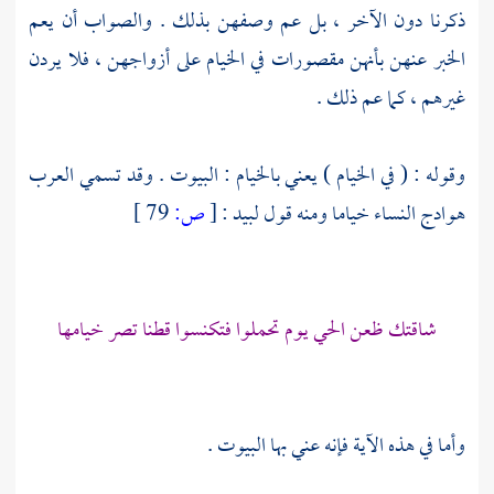
ذكرنا دون الآخر ، بل عم وصفهن بذلك . والصواب أن يعم
الخبر عنهن بأنهن مقصورات في الخيام على أزواجهن ، فلا يردن
غيرهم ، كما عم ذلك .
وقوله : ( في الخيام ) يعني بالخيام : البيوت . وقد تسمي العرب
هوادج النساء خياما ومنه قول
لبيد
:
[
ص:
79 ]
شاقتك ظعن الحي يوم تحملوا فتكنسوا قطنا تصر خيامها
وأما في هذه الآية فإنه عني بها البيوت .