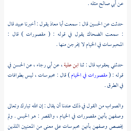
عن
أبي صالح
مثله .
حدثت عن
الحسين
قال : سمعت
أبا معاذ
يقول : أخبرنا
عبيد
قال
: سمعت
الضحاك
يقول في قوله : ( مقصورات ) قال :
المحبوسات في الخيام لا يخرجن منها .
حدثني
يعقوب
قال : ثنا
ابن علية
، عن
أبي رجاء
، عن
الحسن
في
قوله : (
مقصورات في الخيام
) قال : محبوسات ، ليس بطوافات
في الطرق .
والصواب من القول في ذلك عندنا أن يقال : إن الله تبارك وتعالى
وصفهن بأنهن مقصورات في الخيام ، والقصر : هو الحبس . ولم
يخصص وصفهن بأنهن محبوسات على معنى من المعنيين اللذين