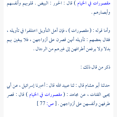
مقصورات في الخيام
) قال : الحور : البيض . قلوبهم وأنفسهم
وأبصارهم .
وأما قوله : ( مقصورات ) ، فإن أهل التأويل اختلفوا في تأويله ،
فقال بعضهم : تأويله أنهن قصرن على أزواجهن ، فلا يبغين بهم
بدلا ولا يرفعن أطرافهن إلى غيرهم من الرجال .
ذكر من قال ذلك :
حدثنا
أبو هشام
قال : ثنا
عبيد الله
قال : أخبرنا
إسرائيل
، عن
أبي
يحيى القتات
، عن
مجاهد
: (
مقصورات في الخيام
) قال : قصر
طرفهن وأنفسهن على أزواجهن .
[
ص:
77 ]