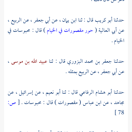
حدثنا
أبو كريب
قال : ثنا
ابن يمان
، عن
أبي جعفر
، عن
الربيع
،
عن
أبي العالية
(
حور مقصورات في الخيام
) قال : محبوسات في
الخيام .
حدثنا
جعفر بن محمد البزوري
قال : ثنا
عبيد الله بن موسى
،
عن
أبي جعفر
، عن
الربيع
بمثله .
حدثنا
أبو هشام الرفاعي
قال : ثنا
أبو نعيم
، عن
إسرائيل
، عن
مجاهد
، عن
ابن عباس
( مقصورات ) قال : محبوسات .
[
ص:
78 ]