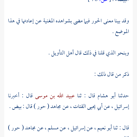
وقد بينا معنى الحور فيما مضى بشواهده المغنية عن إعادتها في هذا
الموضع .
وبنحو الذي قلنا في ذلك قال أهل التأويل .
ذكر من قال ذلك :
حدثنا
أبو هشام
قال : ثنا
عبيد الله بن موسى
قال : أخبرنا
إسرائيل
، عن
أبي يحيى القتات
، عن
مجاهد
( حور ) قال : بيض .
قال : ثنا
أبو نعيم
، عن
إسرائيل
، عن
مسلم
، عن
مجاهد
( حور )