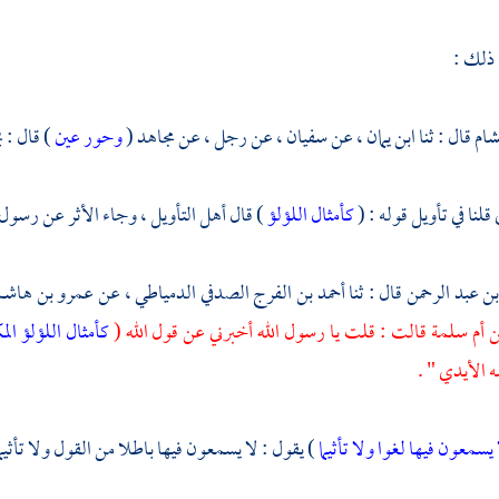
 ذلك :
شام
قال : ثنا
ابن يمان
، عن
سفيان
، عن رجل ، عن
مجاهد
(
وحور عين
) قال : 
لنا في تأويل قوله : (
كأمثال اللؤلؤ
) قال أهل التأويل ، وجاء الأثر عن رسول ا
بن عبد الرحمن
قال : ثنا
أحمد بن الفرج الصدفي الدمياطي
، عن
عمرو بن هاش
ن
أم سلمة
قالت : قلت يا رسول الله أخبرني عن قول الله (
كأمثال اللؤلؤ ال
ه الأيدي " .
 يسمعون فيها لغوا ولا تأثيما
) يقول : لا يسمعون فيها باطلا من القول ولا تأثيما