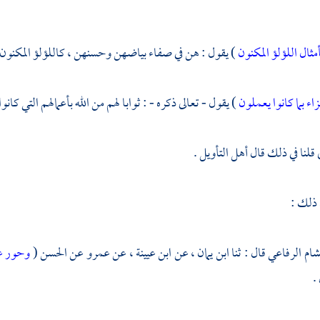
مثال اللؤلؤ المكنون
) يقول : هن في صفاء بياضهن وحسنهن ، كاللؤلؤ المكنون 
اء بما كانوا يعملون
) يقول - تعالى ذكره - : ثوابا لهم من الله بأعمالهم التي كان
قلنا في ذلك قال أهل التأويل .
 ذلك :
شام الرفاعي
قال : ثنا
ابن يمان
، عن
ابن عيينة
، عن
عمرو
عن
الحسن
(
وحور ع
.