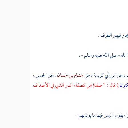
يحار فيهن الطرف .
لله - صلى الله عليه وسلم - .
م
، عن
ابن أبي كريمة
، عن
هشام بن حسان
، عن
الحسن
،
مكنون
) قال : " صفاؤهن كصفاء الدر الذي في الأصداف
 ، يقول : ليس فيها ما يؤثمهم .