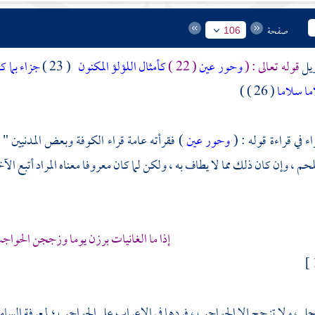
صفحة
106
ويل
قوله تعالى : (
وحور عين
( 22 )
كأمثال اللؤلؤ المكنون
( 23 )
جزاء بما ك
اما سلاما
( 26 ) )
ء في قراءة قوله : (
وحور عين
) فقرأته عامة قراء
الكوفة
وبعض المدنيين " 
حم ، وإن كان ذلك مما لا يطاف به ، ولكن لما كان معروفا معناه المراد أتبع ال
إذا ما الغانيات برزن يوما وزججن الحواجب
ل ، ولا تزجج إلا الحواجب ، فردها في الإعراب على الحواجب ؛ لمعرفة السام