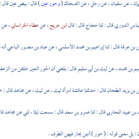
مان
، عن
سفيان
، عن رجل ، عن
الضحاك
(
وحور عين
) قال : بيض عين قال : 
عباس الدوري
قال : ثنا
حجاج
قال : قال
ابن جريج
، عن
عطاء الخراساني
، عن
ا
 بن عرفة
قال : ثنا
إبراهيم بن محمد الأسلمي
، عن
عباد بن منصور الباجي
أنه
يم بن محمد
، عن
ليث بن أبي سليم
قال : بلغني أن الحور العين خلقن من الزعفر
 بن يزيد الطحان
قال : حدثتنا
عائشة امرأة ليث ،
عن
ليث
، عن
مجاهد
قال : خ
 بن عبيد المحاربي
قال : ثنا
عمرو بن سعد
قال : سمعت
ليثا
، ثني عن
مجاهد
قال
: بل معنى قوله : ( حور ) أنهن يحار فيهن الطرف .