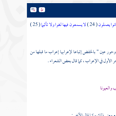
انوا يعملون
( 24 )
لا يسمعون فيها لغوا ولا تأثيما
( 25 )
وحور عين " بالخفض إتباعا لإعرابها إعراب ما قبلها من
آخر الأول في الإعراب ، كما قال بعض الشعراء .
 والعيونا
ع معنى ذلك وكما قال الآخر :