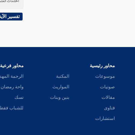
الخدمات العلم
تفسير سورة الفجر
تفسير الآية
تفسير سورة البلد
تفسير سورة الشمس
تفسير سورة الليل
تفسير سورة الضحى
محاور رئيسية
محاور فرعية
تفسير سورة الشرح
موسوعات
المكتبة
الرحمة المهد
صوتيات
المواريث
واحة رمضان
تفسير سورة التين
مقالات
بنين وبنات
نسك
تفسير سورة العلق
فتاوى
للشباب فقط
تفسير سورة القدر
استشارات
تفسير سورة البينة