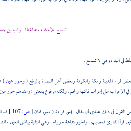
تسمع للأحشاء منه لغطا ولليدين جسأة
لظ في اليد ، وهي لا تسمع .
بعض قراء
المدينة
ومكة
والكوفة
وبعض
أهل البصرة
بالرفع (
وحور عين
) ع
ي الإعراب على إعراب فاكهة ولحم . ولكنه مرفوع بمعنى : وعندهم حور عين ،
القول في ذلك عندي أن يقال : إنهما قراءتان معروفتان
[
ص:
107 ]
قد قر
تين قرأ القارئ فمصيب . والحور جماعة حوراء : وهي النقية بياض العين ، الشدي