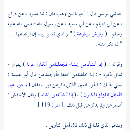
حدثني
يونس
قال : أخبرنا
ابن وهب
قال : ثنا
عمرو
، عن
دراج
، عن
أبي الهيثم
، عن
أبي سعيد
، عن رسول الله - صلى الله عليه
وسلم - (
وفرش مرفوعة
) " والذي نفسي بيده إن ارتفاعها . . .
" ثم ذكر مثله .
وقوله : (
إنا أنشأناهن إنشاء فجعلناهن أبكارا عربا
) يقول -
تعالى ذكره - : إنا خلقناهن خلقا فأوجدناهن قال أبو عبيدة :
يعني بذلك : الحور العين اللاتي ذكرهن قبل ، فقال (
وحور عين
كأمثال اللؤلؤ المكنون
) ، (
إنا أنشأناهن إنشاء
) وقال
الأخفش
:
أضمرهن ولم يذكرهن قبل ذلك .
[
ص:
119 ]
وبنحو الذي قلنا في ذلك قال أهل التأويل .