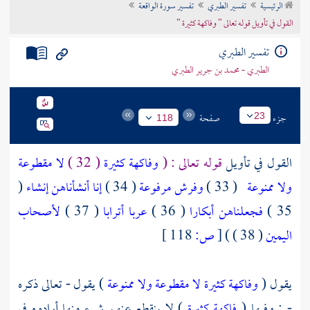
الرئيسية
تفسير الطبري
تفسير سورة الواقعة
تراجم الأعلام
القول في تأويل قوله تعالى " وفاكهة كثيرة "
تفسير الطبري
الطبري - محمد بن جرير الطبري
جزء
صفحة
23
118
القول في تأويل
قوله تعالى : (
وفاكهة كثيرة
( 32 )
لا مقطوعة
ولا ممنوعة
( 33 )
وفرش مرفوعة
( 34 )
إنا أنشأناهن إنشاء
(
35 )
فجعلناهن أبكارا
( 36 )
عربا أترابا
( 37 )
لأصحاب
اليمين
( 38 ) )
[
ص:
118 ]
يقول (
وفاكهة كثيرة لا مقطوعة ولا ممنوعة
) يقول - تعالى ذكره
- : وفيها (
فاكهة كثيرة
) لا ينقطع عنهم شيء منها أرادوه في