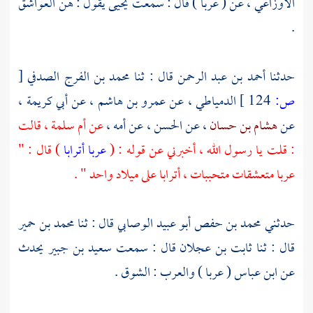
الأوزاعي
، عن ( عربا ) قال : سمعت
يحيى
يقول : هن العواشق
.
حدثنا
أحمد بن عبد الرحمن
قال : ثنا
محمد بن الفرج الصدفي
[
ص:
124 ]
الدمياطي
، عن
عمرو بن هاشم
، عن
أبي كريمة
،
عن
هشام بن حسان
، عن
الحسن
، عن أمه ،
عن
أم سلمة ،
قالت
: قلت يا رسول الله ، أخبرني عن قوله : (
عربا أترابا
) قال : "
عربا متعشقات متحببات ، أترابا على ميلاد واحد " .
حدثني
محمد بن حفص أبو عبيد الوصابي
قال : ثنا
محمد بن حمير
قال : ثنا
ثابت بن عجلان
قال : سمعت
سعيد بن جبير
يحدث
عن
ابن عباس
( عربا ) والعرب : الشوق .