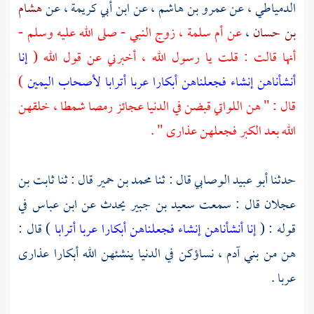
الدمياطي
، عن
عمرو بن هاشم
، عن
ابن أبي كريمة
، عن
هشام
بن حسان
،
عن
أم سلمة ،
زوج النبي - صلى الله عليه وسلم -
أنها قالت : قلت يا رسول الله ، أخبرني عن قول الله (
إنا
أنشأناهن إنشاء فجعلناهن أبكارا عربا أترابا لأصحاب اليمين
)
قال : " هن اللواتي قبضن في الدنيا عجائز رمصا شمطا ، خلقهن
الله بعد الكبر فجعلهن عذارى " .
حدثنا
أبو عبيد الوصابي
قال : ثنا
محمد بن حمير
قال : ثنا
ثابت بن
عجلان
قال : سمعت
سعيد بن جبير
يحدث عن
ابن عباس
في
قوله : (
إنا أنشأناهن إنشاء فجعلناهن أبكارا عربا أترابا
) قال :
هن من بني
آدم ،
نساؤكن في الدنيا ينشئهن الله أبكارا عذارى
عربا .