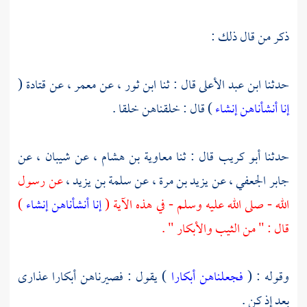
ذكر من قال ذلك :
حدثنا
ابن عبد الأعلى
قال : ثنا
ابن ثور
، عن
معمر
، عن
قتادة
(
إنا أنشأناهن إنشاء
) قال : خلقناهن خلقا .
حدثنا
أبو كريب
قال : ثنا
معاوية بن هشام
، عن
شيبان
، عن
جابر الجعفي
، عن
يزيد بن مرة
، عن
سلمة بن يزيد
،
عن رسول
الله - صلى الله عليه وسلم - في هذه الآية (
إنا أنشأناهن إنشاء
)
قال : " من الثيب والأبكار " .
وقوله : (
فجعلناهن أبكارا
) يقول : فصيرناهن أبكارا عذارى
بعد إذ كن .