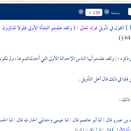
صفحة
138
القول في تأويل
قوله تعالى : (
ولقد علمتم النشأة الأولى فلولا تذكرون
)
(
 ذكره - : ولقد علمتم أيها الناس الإحداثة الأولى التي أحدثناكموها ، ولم تكون
قلنا في ذلك قال أهل التأويل .
 ذلك :
 بن عمرو
قال : ثنا
أبو عاصم
قال : ثنا
عيسى
وحدثني
الحارث
قال : ثنا
الحس
أة الأولى
) قال : إذ لم تكونوا شيئا .