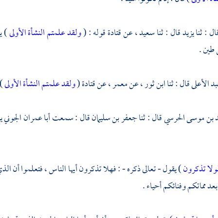
ال : ثنا
يزيد
قال : ثنا
سعيد
، عن
قتادة
قوله : (
ولقد علمتم النشأة الأولى
) ي
طين .
بد الأعلى
قال : ثنا
ابن ثور
، عن
معمر
، عن
قتادة
(
ولقد علمتم النشأة الأولى
)
 بن موسى الحرسي
قال : ثنا
جعفر بن سليمان
قال : سمعت
أبا عمران الجوني
ي
ولا تذكرون
) يقول - تعالى ذكره - : فهلا تذكرون أيها الناس ، فتعلموا أن الذي 
عد مماتكم وفنائكم أحياء .