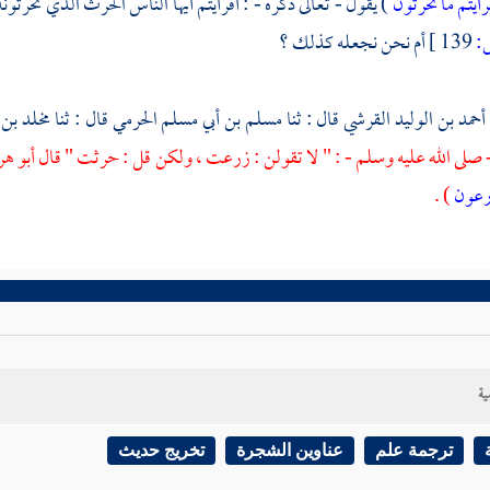
رأيتم ما تحرثون
) يقول - تعالى ذكره - : أفرأيتم أيها الناس الحرث الذي تحرثونه
139 ]
أم نحن نجعله كذلك ؟
أحمد بن الوليد القرشي
قال : ثنا
مسلم بن أبي مسلم الحرمي
قال : ثنا
مخلد بن
 صلى الله عليه وسلم - : " لا تقولن : زرعت ، ولكن قل : حرثت " قال أبو هرير
ارعون
) .
ية
ترجمة علم
عناوين الشجرة
تخريج حديث