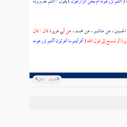
 (
أأنتم تزرعونه أم نحن الزارعون
) يقول : أأنتم تصيرونه
 الحسين
، عن
هاشم
، عن
محمد
،
عن
أبي هريرة
قال : قال
ة ألم تسمع إلى قول الله (
أفرأيتم ما تحرثون أأنتم تزرعونه
السابق
التالي