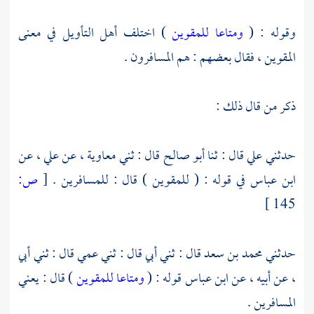
وقوله : (
ومتاعا للمقوين
) اختلف أهل التأويل في معنى
المقوين ، فقال بعضهم : هم المسافرون .
ذكر من قال ذلك :
حدثني
علي
قال : ثنا
أبو صالح
قال : ثني
معاوية
، عن
علي
، عن
ابن عباس
في قوله : ( للمقوين ) قال : للمسافرين .
[
ص:
145 ]
حدثني
محمد بن سعد
قال : ثني أبي قال : ثني عمي قال : ثني أبي
، عن أبيه ، عن
ابن عباس
قوله : (
ومتاعا للمقوين
) قال : يعني
المسافرين .