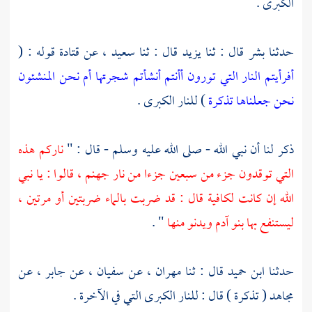
الكبرى .
حدثنا
بشر
قال : ثنا
يزيد
قال : ثنا
سعيد
، عن
قتادة
قوله : (
أفرأيتم النار التي تورون أأنتم أنشأتم شجرتها أم نحن المنشئون
نحن جعلناها تذكرة
) للنار الكبرى .
ذكر لنا أن نبي الله - صلى الله عليه وسلم - قال : "
ناركم هذه
التي توقدون جزء من سبعين جزءا من نار جهنم ، قالوا : يا نبي
الله إن كانت لكافية قال : قد ضربت بالماء ضربتين أو مرتين ،
ليستنفع بها بنو آدم ويدنو منها
" .
حدثنا
ابن حميد
قال : ثنا
مهران
، عن
سفيان
، عن
جابر
، عن
مجاهد
( تذكرة ) قال : للنار الكبرى التي في الآخرة .