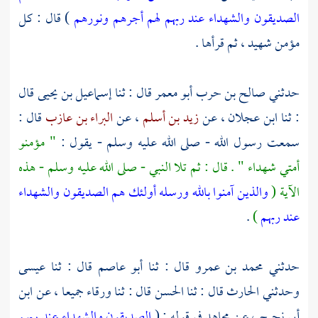
الصديقون والشهداء عند ربهم لهم أجرهم ونورهم
) قال : كل
مؤمن شهيد ، ثم قرأها .
حدثني
صالح بن حرب أبو معمر
قال : ثنا
إسماعيل بن يحيى
قال
: ثنا
ابن عجلان
، عن
زيد بن أسلم
، عن
البراء بن عازب
قال :
سمعت رسول الله - صلى الله عليه وسلم - يقول :
" مؤمنو
أمتي شهداء " . قال : ثم تلا النبي - صلى الله عليه وسلم - هذه
الآية (
والذين آمنوا بالله ورسله أولئك هم الصديقون والشهداء
عند ربهم
)
.
حدثني
محمد بن عمرو
قال : ثنا
أبو عاصم
قال : ثنا
عيسى
وحدثني
الحارث
قال : ثنا
الحسن
قال : ثنا
ورقاء
جميعا ، عن
ابن
أبي نجيح
، عن
مجاهد
في قوله : (
الصديقون والشهداء عند ربهم