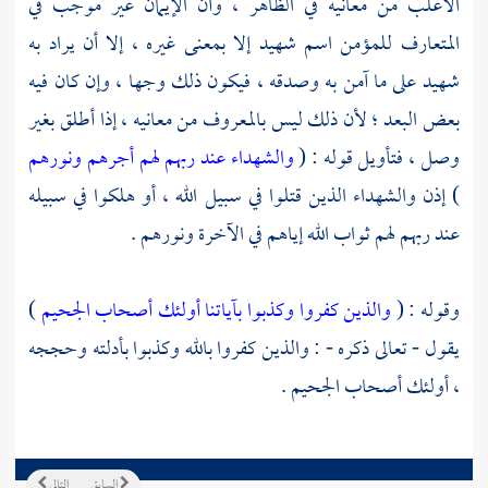
الأغلب من معانيه في الظاهر ، وأن الإيمان غير موجب في
المتعارف للمؤمن اسم شهيد إلا بمعنى غيره ، إلا أن يراد به
شهيد على ما آمن به وصدقه ، فيكون ذلك وجها ، وإن كان فيه
بعض البعد ؛ لأن ذلك ليس بالمعروف من معانيه ، إذا أطلق بغير
وصل ، فتأويل قوله : (
والشهداء عند ربهم لهم أجرهم ونورهم
) إذن والشهداء الذين قتلوا في سبيل الله ، أو هلكوا في سبيله
عند ربهم لهم ثواب الله إياهم في الآخرة ونورهم .
وقوله : (
والذين كفروا وكذبوا بآياتنا أولئك أصحاب الجحيم
)
يقول - تعالى ذكره - : والذين كفروا بالله وكذبوا بأدلته وحججه
، أولئك أصحاب الجحيم .
السابق
التالي