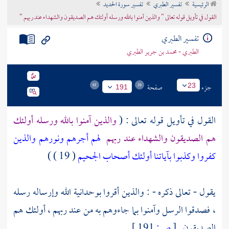
الرئيسية
تفسير الطبري
تفسير سورة الحديد
تراجم الأعلام
القول في تأويل قوله تعالى " والذين آمنوا بالله ورسله أولئك هم الصديقون والشهداء عند ربهم "
تفسير الطبري
الطبري - محمد بن جرير الطبري
جزء
صفحة
23
191
القول في تأويل قوله تعالى : (
والذين آمنوا بالله ورسله أولئك
هم الصديقون والشهداء عند ربهم
لهم أجرهم ونورهم والذين
كفروا وكذبوا بآياتنا أولئك أصحاب الجحيم
( 19 ) )
يقول - تعالى ذكره - : والذين أقروا بوحدانية الله وإرساله رسله
، فصدقوا الرسل وآمنوا بما جاءوهم به من عند ربهم ، أولئك هم
الصديقون .
[
ص:
191 ]