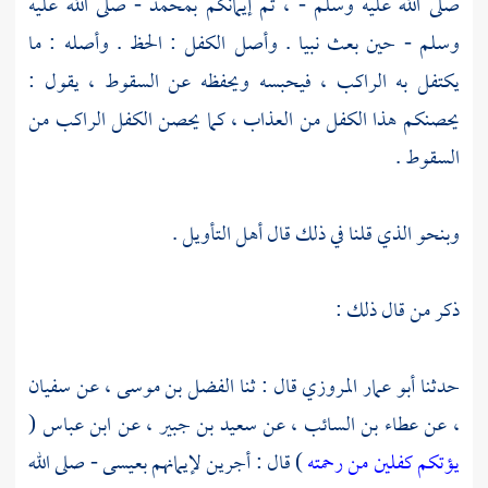
صلى الله عليه وسلم - ، ثم إيمانكم
بمحمد
- صلى الله عليه
وسلم - حين بعث نبيا . وأصل الكفل : الحظ . وأصله : ما
يكتفل به الراكب ، فيحبسه ويحفظه عن السقوط ، يقول :
يحصنكم هذا الكفل من العذاب ، كما يحصن الكفل الراكب من
السقوط .
وبنحو الذي قلنا في ذلك قال أهل التأويل .
ذكر من قال ذلك :
حدثنا
أبو عمار المروزي
قال : ثنا
الفضل بن موسى
، عن
سفيان
، عن
عطاء بن السائب
، عن
سعيد بن جبير
، عن
ابن عباس
(
يؤتكم كفلين من رحمته
) قال : أجرين لإيمانهم
بعيسى
- صلى الله