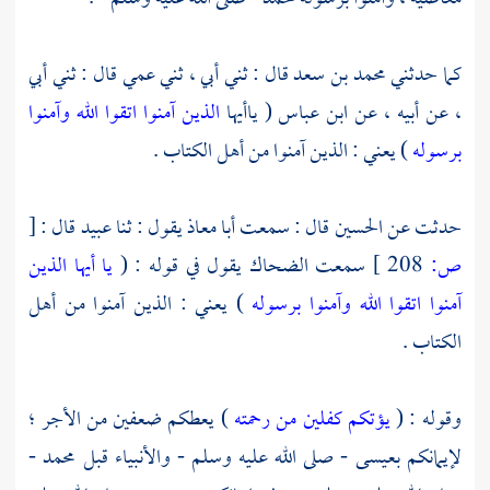
كما حدثني
محمد بن سعد
قال : ثني أبي ، ثني عمي قال : ثني أبي
، عن أبيه ، عن
ابن عباس
( ياأيها
الذين آمنوا اتقوا الله وآمنوا
برسوله
) يعني : الذين آمنوا من أهل الكتاب .
حدثت عن
الحسين
قال : سمعت
أبا معاذ
يقول : ثنا
عبيد
قال :
[
ص:
208 ]
سمعت
الضحاك
يقول في قوله : (
يا أيها الذين
آمنوا اتقوا الله وآمنوا برسوله
) يعني : الذين آمنوا من أهل
الكتاب .
وقوله : (
يؤتكم كفلين من رحمته
) يعطكم ضعفين من الأجر ؛
لإيمانكم
بعيسى
- صلى الله عليه وسلم - والأنبياء قبل
محمد
-