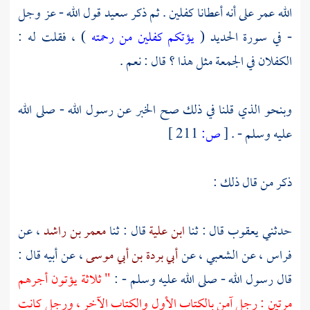
الله
عمر
على أنه أعطانا كفلين . ثم ذكر
سعيد
قول الله - عز وجل
- في سورة الحديد (
يؤتكم كفلين من رحمته
) ، فقلت له :
الكفلان في الجمعة مثل هذا ؟ قال : نعم .
وبنحو الذي قلنا في ذلك صح الخبر عن رسول الله - صلى الله
عليه وسلم - .
[
ص:
211 ]
ذكر من قال ذلك :
حدثني
يعقوب
قال : ثنا
ابن علية
قال : ثنا
معمر بن راشد
، عن
فراس
، عن
الشعبي
، عن
أبي بردة بن أبي موسى
، عن أبيه قال :
قال رسول الله - صلى الله عليه وسلم - :
" ثلاثة يؤتون أجرهم
مرتين : رجل آمن بالكتاب الأول والكتاب الآخر ، ورجل كانت