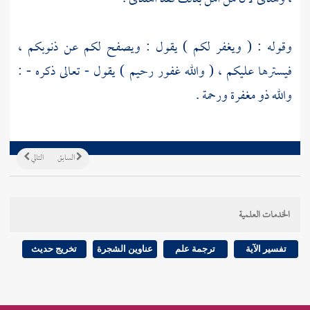
وقوله : ( ويغفر لكم ) يقول : ويصفح لكم عن ذنوبكم ،
فيسترها عليكم ، ( والله غفور رحيم ) يقول - تعالى ذكره - :
والله ذو مغفرة ورحمة .
السابق
التالي
الخدمات العلمية
تفسير الآية
ترجمة علم
عناوين الشجرة
تخريج حديث