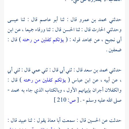
حدثني
محمد بن عمرو
قال : ثنا
أبو عاصم
قال : ثنا
عيسى
وحدثني
الحارث
قال : ثنا
الحسن
قال : ثنا
ورقاء
جميعا ، عن
ابن
أبي نجيح
، عن
مجاهد
قوله : (
يؤتكم كفلين من رحمته
) قال :
ضعفين .
حدثني
محمد بن سعد
قال : ثني أبي قال : ثني عمي قال : ثني أبي
، عن أبيه ، عن
ابن عباس
(
يؤتكم كفلين من رحمته
) قال :
والكفلان أجران بإيمانهم الأول ، وبالكتاب الذي جاء به
محمد
-
صلى الله عليه وسلم - .
[
ص:
210 ]
حدثت عن
الحسين
قال : سمعت
أبا معاذ
يقول : ثنا
عبيد
قال :