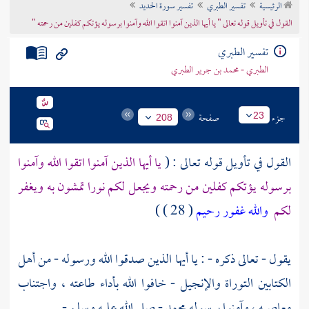
الرئيسية
تفسير الطبري
تفسير سورة الحديد
تراجم الأعلام
القول في تأويل قوله تعالى " يا أيها الذين آمنوا اتقوا الله وآمنوا برسوله يؤتكم كفلين من رحمته "
تفسير الطبري
الطبري - محمد بن جرير الطبري
جزء
صفحة
23
208
القول في تأويل قوله تعالى : (
يا أيها الذين آمنوا اتقوا الله وآمنوا
برسوله يؤتكم كفلين من رحمته ويجعل لكم نورا تمشون به ويغفر
لكم
والله غفور رحيم
( 28 ) )
يقول - تعالى ذكره - : يا أيها الذين صدقوا الله ورسوله - من أهل
الكتابين التوراة والإنجيل - خافوا الله بأداء طاعته ، واجتناب
معاصيه ، وآمنوا برسوله
محمد
- صلى الله عليه وسلم - .