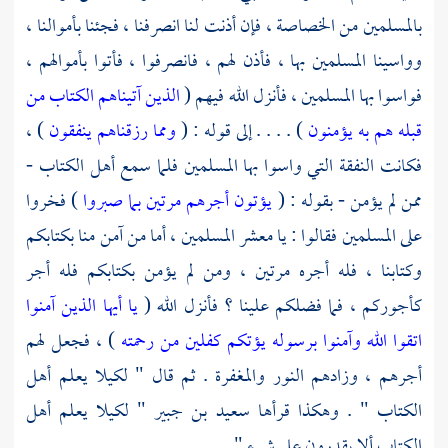
بالمسلمين من الخصاصة ، فإن أذنت لنا انصرفنا ، فجئنا بأموالنا ،
وواسينا المسلمين بها ، فأذن لهم ، فانصرفوا ، فأتوا بأموالهم ،
فواسوا بها المسلمين ، فأنزل الله فيهم (
الذين آتيناهم الكتاب من
قبله هم به يؤمنون
) . . . . إلى قوله : (
ومما رزقناهم ينفقون
) ،
فكانت النفقة التي واسوا بها المسلمين فلما سمع أهل الكتاب -
ممن لم يؤمن - بقوله : (
يؤتون أجرهم مرتين بما صبروا
) فخروا
على المسلمين فقالوا : يا معشر المسلمين ، أما من آمن منا بكتابكم
وكتابنا ، فله أجره مرتين ، ومن لم يؤمن بكتابكم فله أجر
كأجوركم ، فما فضلكم علينا ؟ فأنزل الله (
يا أيها الذين آمنوا
اتقوا الله وآمنوا برسوله يؤتكم كفلين من رحمته
) ، فجعل لهم
أجرهم ، وزادهم النور والمغفرة . ثم قال " لكيلا يعلم أهل
الكتاب " . وهكذا قرأها
سعيد بن جبير
" لكيلا يعلم أهل
الكتاب ألا يقدرون على شيء " .