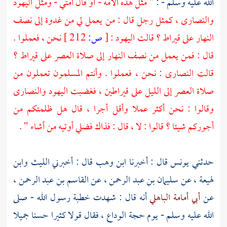
الله عليه وسلم - :
" مثل هذه الأمة - أو قال أمتي - ومثل
اليهود
والنصارى ،
كمثل رجل قال : من يعمل لي من غدوة إلى نصف
النهار على قيراط ؟ قالت
اليهود
:
[
ص:
212 ]
نحن ، فعملوا .
قال : فمن يعمل من نصف النهار إلى صلاة العصر على قيراط ؟
قالت
النصارى
: نحن ، فعملوا . وأنتم المسلمون تعملون من
صلاة العصر إلى الليل على قيراطين ، فغضبت
اليهود
والنصارى
وقالوا : نحن أكثر عملا وأقل أجرا ، قال هل ظلمتكم من
أجوركم شيئا ؟ قالوا : لا ، قال : فذاك فضلي أوتيه من أشاء " .
حدثني
يونس
قال : أخبرنا
ابن وهب
قال : أخبرني
الليث
وابن
لهيعة
، عن
سليمان بن عبد الرحمن
، عن
القاسم بن عبد الرحمن
،
عن
أبي أمامة الباهلي
أنه قال : شهدت خطبة رسول الله - صلى
الله عليه وسلم - يوم حجة الوداع ، فقال قولا كثيرا حسنا جميلا