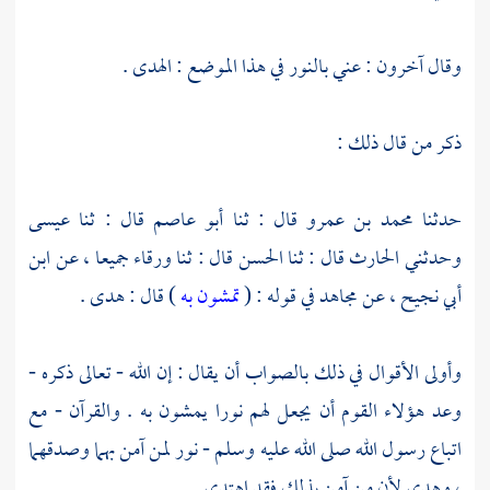
وقال آخرون : عني بالنور في هذا الموضع : الهدى .
ذكر من قال ذلك :
حدثنا
محمد بن عمرو
قال : ثنا
أبو عاصم
قال : ثنا
عيسى
وحدثني
الحارث
قال : ثنا
الحسن
قال : ثنا
ورقاء
جميعا ، عن
ابن
أبي نجيح
، عن
مجاهد
في قوله : (
تمشون به
) قال : هدى .
وأولى الأقوال في ذلك بالصواب أن يقال : إن الله - تعالى ذكره -
وعد هؤلاء القوم أن يجعل لهم نورا يمشون به . والقرآن - مع
اتباع رسول الله صلى الله عليه وسلم - نور لمن آمن بهما وصدقهما
، وهدى لأن من آمن بذلك فقد اهتدى .