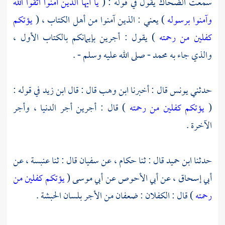
سمعت
الضحاك
يقول في قوله : (
يا أيها الذين آمنوا اتقوا الله
وآمنوا برسوله
) يعني : الذين آمنوا من أهل الكتاب ، (
يؤتكم
كفلين من رحمته
) يقول : أجرين بإيمانكم بالكتاب الأول ،
والذي جاء به
محمد
- صلى الله عليه وسلم - .
حدثني
يونس
قال : أخبرنا
ابن وهب
قال : قال
ابن زيد
في قوله :
(
يؤتكم كفلين من رحمته
) قال : أجرين أجر الدنيا ، وأجر
الآخرة .
حدثنا
ابن حميد
قال : ثنا حكام ، عن
سفيان
قال : ثنا
عنبسة
، عن
أبي إسحاق
، عن
أبي الأحوص
عن
أبي موسى
(
يؤتكم كفلين من
رحمته
) قال : الكفلان : ضعفان من الأجر بلسان
الحبشة .