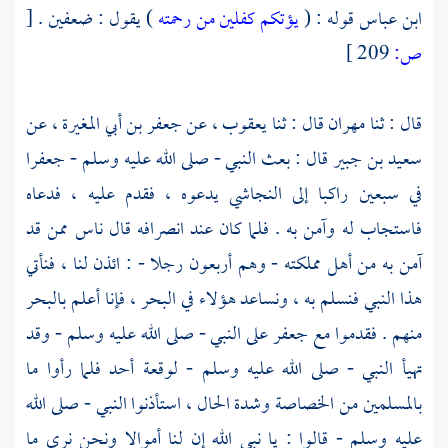
ابن عباس
قوله : (
يؤتكم كفلين من رحمته
) يقول : ضعفين .
[
ص:
209 ]
قال : ثنا
مهران
قال : ثنا
يعقوب
، عن
جعفر بن أبي المغيرة
، عن
سعيد بن جبير
قال : بعث النبي - صلى الله عليه وسلم -
جعفرا
في سبعين راكبا إلى
النجاشي
يدعوه ، فقدم عليه ، فدعاه
فاستجاب له وآمن به . فلما كان عند انصرافه قال ناس ممن قد
آمن به من أهل مملكته - وهم أربعون رجلا - : ائذن لنا ، فنأتي
هذا النبي فنسلم به ، ونساعد هؤلاء في البحر ، فإنا أعلم بالبحر
منهم . فقدموا مع
جعفر
على النبي - صلى الله عليه وسلم - وقد
تهيأ النبي - صلى الله عليه وسلم - لوقعة
أحد
فلما رأوا ما
بالمسلمين من الخصاصة وشدة الحال ، استأذنوا النبي - صلى الله
عليه وسلم - قالوا : يا نبي الله إن لنا أموالا ونحن نرى ما