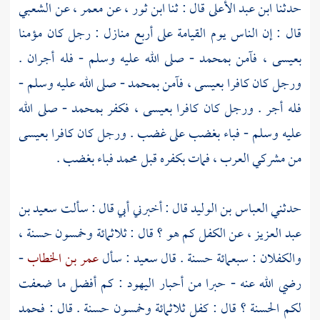
حدثنا
ابن عبد الأعلى
قال : ثنا
ابن ثور
، عن
معمر
، عن
الشعبي
قال : إن الناس يوم القيامة على أربع منازل : رجل كان مؤمنا
بعيسى ،
فآمن
بمحمد
- صلى الله عليه وسلم - فله أجران .
ورجل كان كافرا
بعيسى ،
فآمن
بمحمد
- صلى الله عليه وسلم -
فله أجر . ورجل كان كافرا
بعيسى ،
فكفر
بمحمد
- صلى الله
عليه وسلم - فباء بغضب على غضب . ورجل كان كافرا
بعيسى
من مشركي العرب ، فمات بكفره قبل
محمد
فباء بغضب .
حدثني
العباس بن الوليد
قال : أخبرني أبي قال : سألت
سعيد بن
عبد العزيز
، عن الكفل كم هو ؟ قال : ثلاثمائة وخمسون حسنة ،
والكفلان : سبعمائة حسنة . قال
سعيد
: سأل
عمر بن الخطاب
-
رضي الله عنه - حبرا من أحبار
اليهود
: كم أفضل ما ضعفت
لكم الحسنة ؟ قال : كفل ثلاثمائة وخمسون حسنة . قال : فحمد