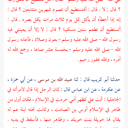
؟ قال : لا . قال : أفتستطيع أن تصوم شهرين متتابعين ؟ قال :
إنه إذا أخطأه أن يأكل كل يوم ثلاث مرات يكل بصره . قال :
أتستطيع أن تطعم ستين مسكينا ؟ قال : لا إلا أن يعينني فيه
رسول الله - صلى الله عليه وسلم - بعون وصلاة ، فأعانه رسول
الله - صلى الله عليه وسلم - بخمسة عشر صاعا ، وجمع الله له
أمره ، والله غفور رحيم .
حدثنا
أبو كريب
قال : ثنا
عبيد الله بن موسى
، عن
أبي حمزة
،
عن
عكرمة
، عن
ابن عباس
قال :
كان الرجل إذا قال لامرأته في
الجاهلية : أنت علي كظهر أمي حرمت في الإسلام ، فكان أول من
ظاهر في الإسلام
أوس بن الصامت
، وكانت تحته ابنة عم له
يقال لها
خويلة بنت خويلد ،
وظاهر منها ، فأسقط في يديه .