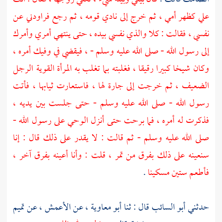
علي كظهر أمي ، ثم خرج إلى نادي قومه ، ثم رجع فراودني عن
نفسي ، فقالت : كلا والذي نفسي بيده ، حتى ينتهي أمري وأمرك
إلى رسول الله - صلى الله عليه وسلم - ، فيقضي في وفيك أمره ،
وكان شيخا كبيرا رقيقا ، فغلبته بما تغلب به المرأة القوية الرجل
الضعيف ، ثم خرجت إلى جارة لها ، فاستعارت ثيابها ، فأتت
رسول الله - صلى الله عليه وسلم - حتى جلست بين يديه ،
فذكرت له أمره ، فما برحت حتى أنزل الوحي على رسول الله -
صلى الله عليه وسلم - ثم قالت : لا يقدر على ذلك قال : إنا
سنعينه على ذلك بفرق من تمر ، قلت : وأنا أعينه بفرق آخر ،
فأطعم ستين مسكينا
.
حدثني
أبو السائب
قال : ثنا
أبو معاوية
، عن
الأعمش
، عن
تميم