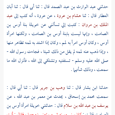
حدثني
عبد الوارث بن عبد الصمد
قال : ثنا أبي قال : ثنا
أبان
العطار
قال : ثنا
هشام بن عروة
، عن
عروة
، أنه كتب إلى
عبد
الملك بن مروان
: كتبت إلي تسألني عن
خويلة بنة أوس بن
الصامت ،
وإنها ليست بابنة
أوس بن الصامت
، ولكنها امرأة
أوس
، وكان
أوس
امرأ به لمم ، وكان إذا اشتد به لممه تظاهر منها
، وإذا ذهب عنه لممه لم يقل من ذلك شيئا ، فجاءت رسول الله -
صلى الله عليه وسلم - تستفتيه وتشتكي إلى الله ، فأنزل الله ما
سمعت ، وذلك شأنهما .
حدثنا
ابن بشار
قال : ثنا
وهب بن جرير
قال : ثنا أبي قال :
سمعت
محمد بن إسحاق
، يحدث عن
معمر بن عبد الله
، عن
يوسف بن عبد الله بن سلام
قال : حدثتني
خويلة امرأة أوس بن
الصامت
قالت :
كان بيني وبينه شيء ، تعني زوجها ، فقال : أنت