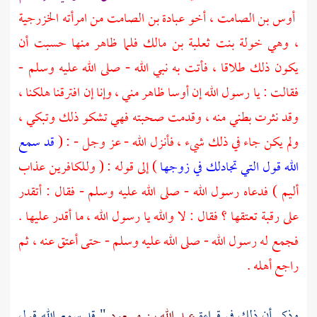
أوس بن الصامت
، أخو
عبادة بن الصامت
من امرأته الخزرجية
، وهي
خولة بنت ثعلبة بن مالك
فلما ظاهر منها حسبت أن
يكون ذلك طلاقا ، فأتت به نبي الله - صلى الله عليه وسلم -
فقالت : يا رسول الله إن أوسا ظاهر مني ، وإنا إن افترقنا هلكنا ،
وقد نثرت بطني منه ، وقدمت صحبته فهي تشكو ذلك وتبكي ،
ولم يكن جاء في ذلك شيء ، فأنزل الله - عز وجل - : (
قد سمع
الله قول التي تجادلك في زوجها
) إلى قوله : ( وللكافرين عذاب
أليم ) فدعاه رسول الله - صلى الله عليه وسلم - فقال : أتقدر
على رقبة تعتقها ؟ فقال : لا والله يا رسول الله ، ما أقدر عليها .
فجمع له رسول الله - صلى الله عليه وسلم - حتى أعتق عنه ، ثم
راجع أهله .
وذكر أن ذلك في قراءة
عبد الله بن مسعود
" قد سمع الله قول