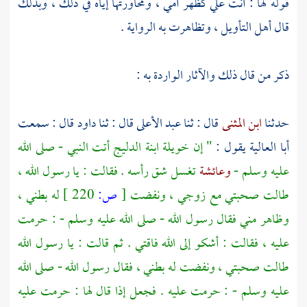
قوله لها : أنت علي كظهر أمي ، ومحاورتها إياه في ذلك ، وبذلك
قال أهل التأويل ، وتظاهرت به الرواية .
ذكر من قال ذلك والآثار الواردة به :
حدثنا
ابن المثنى
قال : ثنا
عبد الأعلى
قال : ثنا
داود
قال : سمعت
أبا العالية
يقول :
" إن
خويلة ابنة الدليج
أتت النبي - صلى الله
عليه وسلم -
وعائشة
تغسل شق رأسه . فقالت : يا رسول الله ،
طالت صحبتي مع زوجي ، ونفضت
[
ص:
220 ]
له بطني ،
وظاهر مني فقال رسول الله - صلى الله عليه وسلم - : حرمت
عليه ، فقالت : أشكو إلى الله فاقتي . ثم قالت : يا رسول الله
طالت صحبتي ، ونفضت له بطني ، فقال رسول الله - صلى الله
عليه وسلم - : حرمت عليه . فجعل إذا قال لها : حرمت عليه