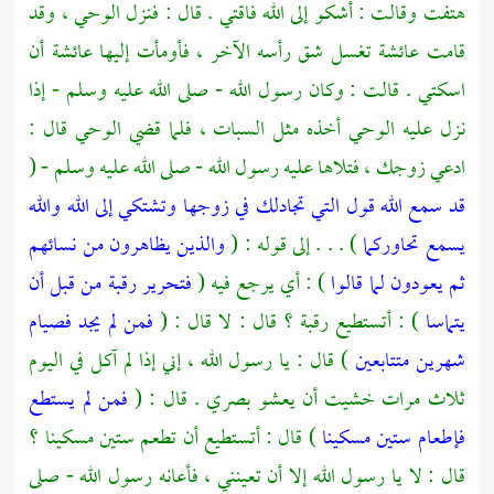
هتفت وقالت : أشكو إلى الله فاقتي . قال : فنزل الوحي ، وقد
قامت
عائشة
تغسل شق رأسه الآخر ، فأومأت إليها
عائشة
أن
اسكتي . قالت : وكان رسول الله - صلى الله عليه وسلم - إذا
نزل عليه الوحي أخذه مثل السبات ، فلما قضي الوحي قال :
ادعي زوجك ، فتلاها عليه رسول الله - صلى الله عليه وسلم - (
قد سمع الله قول التي تجادلك في زوجها وتشتكي إلى الله والله
يسمع تحاوركما
) . . . إلى قوله : (
والذين يظاهرون من نسائهم
ثم يعودون لما قالوا
) : أي يرجع فيه (
فتحرير رقبة من قبل أن
يتماسا
) : أتستطيع رقبة ؟ قال : لا قال : (
فمن لم يجد فصيام
شهرين متتابعين
) قال : يا رسول الله ، إني إذا لم آكل في اليوم
ثلاث مرات خشيت أن يعشو بصري . قال : (
فمن لم يستطع
فإطعام ستين مسكينا
) قال : أتستطيع أن تطعم ستين مسكينا ؟
قال : لا يا رسول الله إلا أن تعينني ، فأعانه رسول الله - صلى