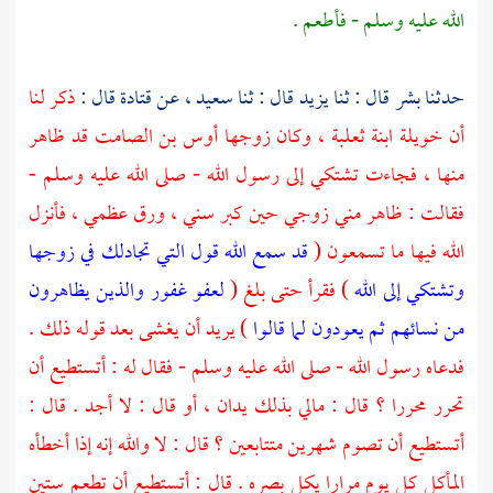
الله عليه وسلم - فأطعم .
حدثنا
بشر
قال : ثنا
يزيد
قال : ثنا
سعيد
، عن
قتادة
قال :
ذكر لنا
أن
خويلة ابنة ثعلبة ،
وكان زوجها
أوس بن الصامت
قد ظاهر
منها ، فجاءت تشتكي إلى رسول الله - صلى الله عليه وسلم -
فقالت : ظاهر مني زوجي حين كبر سني ، ورق عظمي ، فأنزل
الله فيها ما تسمعون (
قد سمع الله قول التي تجادلك في زوجها
وتشتكي إلى الله
) فقرأ حتى بلغ (
لعفو غفور والذين يظاهرون
من نسائهم ثم يعودون لما قالوا
) يريد أن يغشى بعد قوله ذلك .
فدعاه رسول الله - صلى الله عليه وسلم - فقال له : أتستطيع أن
تحرر محررا ؟ قال : مالي بذلك يدان ، أو قال : لا أجد . قال :
أتستطيع أن تصوم شهرين متتابعين ؟ قال : لا والله إنه إذا أخطأه
المأكل كل يوم مرارا يكل بصره . قال : أتستطيع أن تطعم ستين