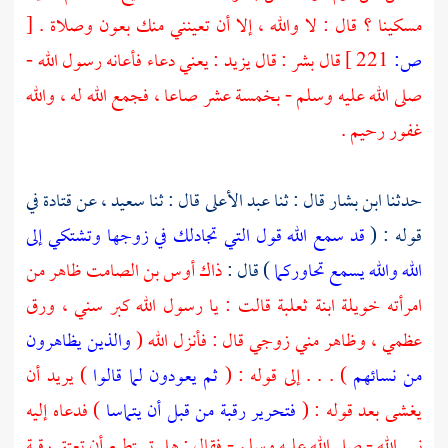
مسكينا ؟ قال : لا والله ، إلا أن تعينني منك بعون وصلاة .
[
ص:
221 ]
قال
بشر
: قال
يزيد
: يعني دعاء فأعانه رسول الله -
صلى الله عليه وسلم - بخمسة عشر صاعا ، فجمع الله له ، والله
غفور رحيم .
حدثنا
ابن بشار
قال : ثنا
عبد الأعلى
قال : ثنا
سعيد
، عن
قتادة
في
قوله : (
قد سمع الله قول التي تجادلك في زوجها وتشتكي إلى
الله والله يسمع تحاوركما
) قال :
ذاك
أوس بن الصامت
ظاهر من
امرأته
خويلة ابنة ثعلبة
قالت : يا رسول الله كبر سني ، ورق
عظمي ، وظاهر مني زوجي قال : فأنزل الله (
والذين يظاهرون
من نسائهم
) . . . إلى قوله : (
ثم يعودون لما قالوا
) يريد أن
يغشى بعد قوله : (
فتحرير رقبة من قبل أن يتماسا
) فدعاه إليه
نبي الله - صلى الله عليه وسلم - فقال : هل تستطيع أن تعتق رقبة