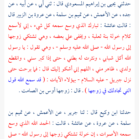
حدثني
يحيى بن إبراهيم المسعودي
قال : ثني أبي ، عن أبيه ، عن
جده ، عن
الأعمش
، عن
تميم بن سلمة
، عن
عروة بن الزبير
قال
: قالت
عائشة :
تبارك الذي وسع سمعه كل شيء ، إني لأسمع
كلام
خولة بنة ثعلبة ،
ويخفى علي بعضه ، وهي تشتكي زوجها
إلى رسول الله - صلى الله عليه وسلم - ، وهي تقول : يا رسول
الله أكل شبابي ، ونثرت له بطني ، حتى إذا كبر سني ، وانقطع
ولدي ، ظاهر مني ، اللهم إني أشكو إليك قال : فما برحت حتى
نزل
جبريل
- عليه السلام - بهؤلاء الآيات : (
قد سمع الله قول
التي تجادلك في زوجها
)
. قال : زوجها
أوس بن الصامت .
حدثنا
ابن وكيع
قال : ثنا
جرير
، عن
الأعمش
، عن
تميم بن
سلمة
، عن
عروة
، عن
عائشة ،
قالت :
الحمد الله الذي وسع
سمعه الأصوات ، إن
خولة
تشتكي زوجها إلى رسول الله - صلى