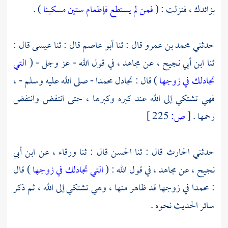
بزائدك ، فنزلت : (
فمن لم يستطع فإطعام ستين مسكينا
) .
حدثني
محمد بن عمرو
قال : ثنا
أبو عاصم
قال : ثنا
عيسى
قال :
ثنا
ابن أبي نجيح
، عن
مجاهد
، في قول الله - عز وجل - (
التي
تجادلك في زوجها
) قال : تجادل
محمدا
- صلى الله عليه وسلم - ،
فهي تشتكي إلى الله عند كبره وكبرها ، حتى انتفض وانتفض
رحمها .
[
ص:
225 ]
حدثني
الحارث
قال : ثنا
الحسن
قال : ثنا
ورقاء
، عن
ابن أبي
نجيح
، عن
مجاهد
، في قول الله : (
التي تجادلك في زوجها
) قال
:
محمدا
في زوجها قد ظاهر منها ، وهي تشتكي إلى الله ، ثم ذكر
سائر الحديث نحوه .