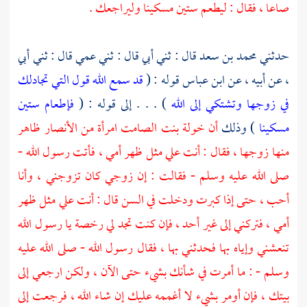
صاعا ، فقال : ليطعم ستين مسكينا وليراجعك .
حدثني
محمد بن سعد
قال : ثني أبي قال : ثني عمي قال : ثني أبي
، عن أبيه ، عن
ابن عباس
قوله : (
قد سمع الله قول التي تجادلك
في زوجها وتشتكي إلى الله
) . . . إلى قوله : (
فإطعام ستين
مسكينا
) وذلك
أن
خولة بنت الصامت امرأة من الأنصار
ظاهر
منها زوجها ، فقال : أنت علي مثل ظهر أمي ، فأتت رسول الله -
صلى الله عليه وسلم - فقالت : إن زوجي كان تزوجني ، وأنا
أحب ، حتى إذا كبرت ودخلت في السن قال : أنت علي مثل ظهر
أمي ، فتركني إلى غير أحد ، فإن كنت تجد لي رخصة يا رسول الله
تنعشني وإياه بها فحدثني بها ، فقال رسول الله - صلى الله عليه
وسلم - : ما أمرت في شأنك بشيء حتى الآن ، ولكن ارجعي إلى
بيتك ، فإن أومر بشيء لا أغممه عليك إن شاء الله ، فرجعت إلى