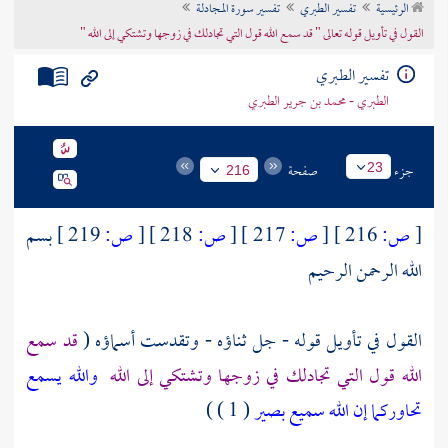
الرئيسية
تفسير الطبري
تفسير سورة المجادلة
تراجم الأعلام
القول في تأويل قوله تعالى " قد سمع الله قول التي تجادلك في زوجها وتشتكي إلى الله "
تفسير الطبري
الطبري - محمد بن جرير الطبري
جزء
صفحة
23
216
[
ص:
216 ]
[
ص:
217 ]
[
ص:
218 ]
[
ص:
219 ]
بسم
الله الرحمن الرحيم
القول في تأويل قوله - جل ثناؤه - وتقدست أسماؤه (
قد سمع
الله قول التي تجادلك في زوجها وتشتكي إلى الله
والله يسمع
تحاوركما إن الله سميع بصير
( 1 ) )