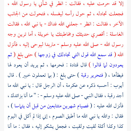
إلا قد حرمت عليه ، فقالت : انظر في شأني يا رسول الله ،
فجعلت تجادله ، ثم حول رأسه ليغسله ، فتحولت من الجانب
الآخر ، فقالت : انظر - جعلني الله فداك - يا نبي الله ، فقالت
الغاسلة : أقصري حديثك ومخاطبتك يا
خويلة ،
أما ترين وجه
رسول الله - صلى الله عليه وسلم - متربدا ليوحى إليه ، فأنزل
الله (
قد سمع الله قول التي تجادلك في زوجها
) حتى بلغ (
ثم
يعودون لما قالوا
)
قال
قتادة
: فحرمها ، ثم يريد أن يعود لها
فيطأها ، (
فتحرير رقبة
) حتى بلغ : ( بما تعملون خبير ) . قال
أيوب
: أحسبه ذكره عن
عكرمة
، أن الرجل قال : يا نبي الله ما
أجد رقبة ، فقال النبي - صلى الله عليه وسلم - : " ما أنا بزائدك ،
فأنزل الله عليه : (
فصيام شهرين متتابعين من قبل أن يتماسا
) ،
فقال : والله يا نبي الله ما أطيق الصوم ، إني إذا لم آكل في اليوم
كذا وكذا أكلة لقيت ولقيت ، فجعل يشكو إليه ، فقال : ما أنا