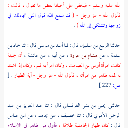
الله عليه وسلم - فيخفى علي أحيانا بعض ما تقول ، قالت :
فأنزل الله - عز وجل - (
قد سمع الله قول التي تجادلك في
زوجها وتشتكي إلى الله
)
.
حدثنا
الربيع بن سليمان
قال : ثنا
أسد بن موسى
قال : ثنا
حماد بن
سلمة
، عن
هشام بن عروة
، عن أبيه ، عن
عائشة ،
أن
جميلة
كانت امرأة
أوس بن الصامت
، وكان امرأ به لمم ، وكان إذا اشتد
به لممه ظاهر من امرأته ، فأنزل الله - عز وجل - آية الظهار
.
[
ص:
227 ]
حدثني
يحيى بن بشر القرقساني
قال : ثنا
عبد العزيز بن عبد
الرحمن الأموي
قال : ثنا
خصيف
، عن
مجاهد
، عن
ابن عباس
قال :
كان ظهار الجاهلية طلاقا ،
فأول من ظاهر في الإسلام