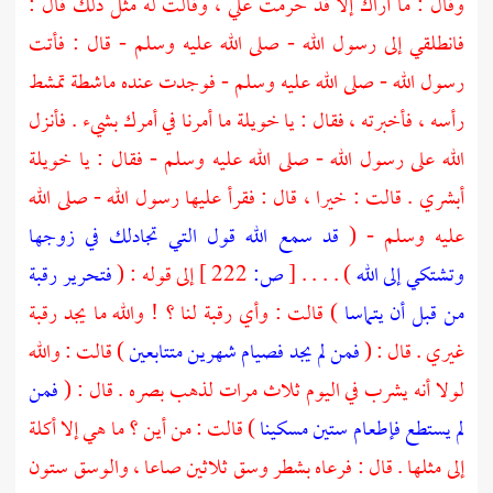
وقال : ما أراك إلا قد حرمت علي ، وقالت له مثل ذلك قال :
فانطلقي إلى رسول الله - صلى الله عليه وسلم - قال : فأتت
رسول الله - صلى الله عليه وسلم - فوجدت عنده ماشطة تمشط
رأسه ، فأخبرته ، فقال : يا
خويلة
ما أمرنا في أمرك بشيء . فأنزل
الله على رسول الله - صلى الله عليه وسلم - فقال : يا
خويلة
أبشري . قالت : خيرا ، قال : فقرأ عليها رسول الله - صلى الله
عليه وسلم - (
قد سمع الله قول التي تجادلك في زوجها
وتشتكي إلى الله
) . . . .
[
ص:
222 ]
إلى قوله : (
فتحرير رقبة
من قبل أن يتماسا
) قالت : وأي رقبة لنا ؟ ! والله ما يجد رقبة
غيري . قال : (
فمن لم يجد فصيام شهرين متتابعين
) قالت : والله
لولا أنه يشرب في اليوم ثلاث مرات لذهب بصره . قال : (
فمن
لم يستطع فإطعام ستين مسكينا
) قالت : من أين ؟ ما هي إلا أكلة
إلى مثلها . قال : فرعاه بشطر وسق ثلاثين صاعا ، والوسق ستون