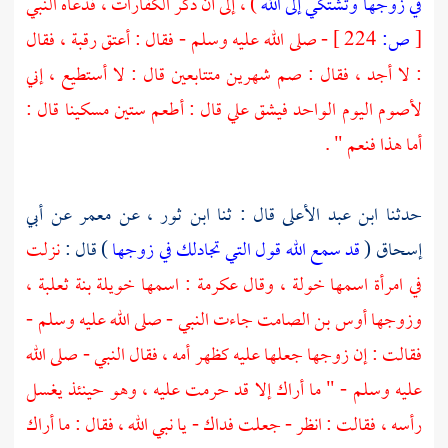
في زوجها وتشتكي إلى الله
) ، إلى أن ذكر الكفارات ، فدعاه النبي
[
ص:
224 ]
- صلى الله عليه وسلم - فقال : أعتق رقبة ، فقال
: لا أجد ، فقال : صم شهرين متتابعين قال : لا أستطيع ، إني
لأصوم اليوم الواحد فيشق علي قال : أطعم ستين مسكينا قال :
أما هذا فنعم " .
حدثنا
ابن عبد الأعلى
قال : ثنا
ابن ثور
، عن
معمر
عن
أبي
إسحاق
(
قد سمع الله قول التي تجادلك في زوجها
) قال :
نزلت
في امرأة اسمها
خولة ،
وقال
عكرمة
: اسمها
خويلة بنة ثعلبة ،
وزوجها
أوس بن الصامت
جاءت النبي - صلى الله عليه وسلم -
فقالت : إن زوجها جعلها عليه كظهر أمه ، فقال النبي - صلى الله
عليه وسلم - " ما أراك إلا قد حرمت عليه ، وهو حينئذ يغسل
رأسه ، فقالت : انظر - جعلت فداك - يا نبي الله ، فقال : ما أراك