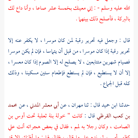
الله عليه وسلم - : إني معينك بخمسة عشر صاعا ، وأنا داع لك
بالبركة ، فأصلح ذلك بينهما .
قال : وجعل فيه تحرير رقبة لمن كان موسرا ، لا يكفر عنه إلا
تحرير رقبة إذا كان موسرا ، من قبل أن يتماسا ، فإن لم يكن موسرا
فصيام شهرين متتابعين ، لا يصلح له إلا الصوم إذا كان معسرا ،
إلا أن لا يستطيع ، فإن لم يستطع فإطعام ستين مسكينا ، وذلك
كله قبل الجماع .
حدثنا
ابن حميد
قال : ثنا
مهران
، عن
أبي معشر المدني
، عن
محمد
بن كعب القرظي
قال :
كانت "
خولة بنة ثعلبة
تحت
أوس بن
الصامت
، وكان رجلا به لمم ، فقال في بعض هجراته أنت علي
كظهر أمي ، ثم ندم على ما قال ، فقال لها : ما أظنك إلا قد