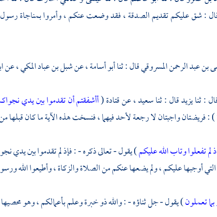
قال : شق عليكم تقديم الصدقة ، فقد وضعت عنكم ، وأمروا بمناجاة رسول ا
 بن عبد الرحمن المسروقي
قال : ثنا
أبو أسامة
، عن
شبل بن عباد المكي
، عن
اب
ال : ثنا
يزيد
قال : ثنا
سعيد
، عن
قتادة
(
أأشفقتم أن تقدموا بين يدي نجواكم
) : فريضتان واجبتان لا رجعة لأحد فيهما ، فنسخت هذه الآية ما كان قبلها من
ذ لم تفعلوا وتاب الله عليكم
) يقول - تعالى ذكره - : فإذ لم تقدموا بين يدي 
لتي أوجبها عليكم ، ولم يضعها عنكم من الصلاة والزكاة ، وأطيعوا الله ورسوله ف
 بما تعملون
) يقول - جل ثناؤه - : والله ذو خبرة وعلم بأعمالكم ، وهو محصيها 