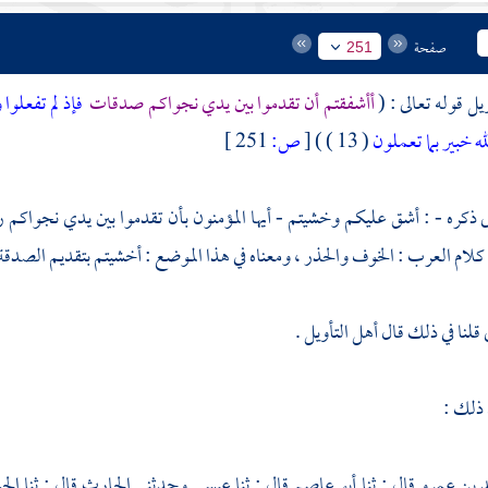
صفحة
251
يل قوله تعالى : (
أأشفقتم أن تقدموا بين يدي نجواكم صدقات
فإذ لم تفعلوا 
ه خبير بما تعملون
( 13 ) )
[
ص:
251 ]
ى ذكره - : أشق عليكم وخشيتم - أيها المؤمنون بأن تقدموا بين يدي نجواكم
كلام العرب : الخوف والحذر ، ومعناه في هذا الموضع : أخشيتم بتقديم الصدقة ا
قلنا في ذلك قال أهل التأويل .
 ذلك :
 بن عمرو
قال : ثنا
أبو عاصم
قال : ثنا
عيسى
وحدثني
الحارث
قال : ثنا
الح