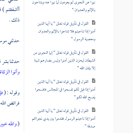
نهوا عن النجوى ثم يعودون لما نهوا عنه ويتناجون
أأشفقتم ) 
بالإثم والعدوان "
ذلك .
القول في تأويل قوله تعالى " يا أيها الذين
آمنوا إذا تناجيتم فلا تتناجوا بالإثم والعدوان
ومعصية الرسول "
حدثني
موسى
القول في تأويل قوله تعالى " إنما النجوى من
الشيطان ليحزن الذين آمنوا وليس بضارهم شيئا
حدثنا
بشر
ق
إلا بإذن الله "
وآتوا الزكاة
القول في تأويل قوله تعالى " يا أيها الذين
آمنوا إذا قيل لكم تفسحوا في المجالس فافسحوا
وقوله : (
فإ
يفسح الله لكم "
فرائض الله ا
القول في تأويل قوله تعالى " يا أيها الذين
آمنوا إذا ناجيتم الرسول فقدموا بين يدي نجواكم
(
والله خبير
صدقة "