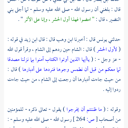
قال : بلغني أن رسول الله - صلى الله عليه وسلم - لما أجلى
بني
النضير ،
قال :
" امضوا فهذا أول الحشر ، وإنا على الأثر
" .
حدثني
يونس
قال : أخبرنا
ابن وهب
قال : قال
ابن زيد
في قوله :
(
لأول الحشر
) قال :
الشام
حين ردهم إلى
الشام ،
وقرأ قول الله
- عز وجل - : (
ياأيها الذين أوتوا الكتاب آمنوا بما نزلنا مصدقا
لما معكم من قبل أن نطمس وجوها فنردها على أدبارها
) قال :
من حيث جاءت أدبارها أن رجعت إلى
الشام ،
من حيث جاءت
ردوا إليه .
وقوله : (
ما ظننتم أن يخرجوا
) يقول - تعالى ذكره - للمؤمنين
من أصحاب
[
ص:
264 ]
رسول الله - صلى الله عليه وسلم - :