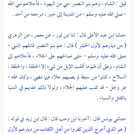
قيل : الشام ، وهم
بنو النضير حي من اليهود ،
فأجلاهم نبي الله
- صلى الله عليه وسلم - من
المدينة
إلى خيبر ، مرجعه من أحد .
حدثنا
ابن عبد الأعلى
قال : ثنا
ابن ثور
، عن
معمر
، عن
الزهري
(
من ديارهم لأول الحشر
) قال : هم
بنو النضير
قاتلهم النبي -
صلى الله عليه وسلم - حتى صالحهم على الجلاء ، فأجلاهم إلى
الشام ،
وعلى أن لهم ما أقلت الإبل من شيء إلا الحلقة ، والحلقة :
السلاح ، كانوا من سبط لم يصبهم جلاء فيما مضى ، وكان الله -
عز وجل - قد كتب عليهم الجلاء ، ولولا ذلك عذبهم في الدنيا
بالقتل والسباء .
حدثني
يونس
قال : أخبرنا
ابن وهب
قال : قال
ابن زيد
في قوله :
(
هو الذي أخرج الذين كفروا من أهل الكتاب من ديارهم لأول