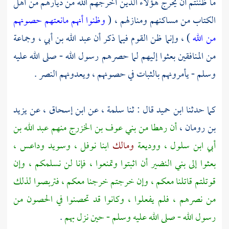
ما ظننتم أن يخرج هؤلاء الذين أخرجهم الله من ديارهم من أهل
الكتاب من مساكنهم ومنازلهم ، (
وظنوا أنهم مانعتهم حصونهم
من الله
) ، وإنما ظن القوم فيما ذكر أن
عبد الله بن أبي
، وجماعة
من المنافقين بعثوا إليهم لما حصرهم رسول الله - صلى الله عليه
وسلم - يأمرونهم بالثبات في حصونهم ، ويعدونهم النصر .
كما حدثنا
ابن حميد
قال : ثنا
سلمة
، عن
ابن إسحاق
، عن
يزيد
بن رومان
،
أن رهطا من
بني عوف بن الخزرج
منهم
عبد الله بن
أبي ابن سلول
،
ووديعة
ومالك
ابنا
نوفل
،
وسويد
وداعس
،
بعثوا إلى
بني النضير
أن اثبتوا وتمنعوا ، فإنا لن نسلمكم ، وإن
قوتلتم قاتلنا معكم ، وإن خرجتم خرجنا معكم ، فتربصوا لذلك
من نصرهم ، فلم يفعلوا ، وكانوا قد تحصنوا في الحصون من
رسول الله - صلى الله عليه وسلم - حين نزل بهم
.