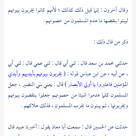
وقال آخرون : إنما قيل ذلك كذلك ؛ لأنهم كانوا يخربون بيوتهم
ليبنوا بنقضها ما هدم المسلمون من حصونهم .
ذكر من قال ذلك :
حدثني
محمد بن سعد
قال : ثني أبي قال : ثني عمي قال : ثني أبي
، عن أبيه ، عن
ابن عباس
قوله : (
يخربون بيوتهم بأيديهم وأيدي
المؤمنين فاعتبروا يا أولي الأبصار
) قال : يعني
بني النضير ،
جعل
المسلمون كلما هدموا شيئا من حصونهم جعلوا ينقضون بيوتهم
ويخربونها ، ثم يبنون ما يخرب المسلمون ، فذلك هلاكهم .
حدثت عن
الحسين
قال : سمعت
أبا معاذ
يقول : أخبرنا
عبيد
قال