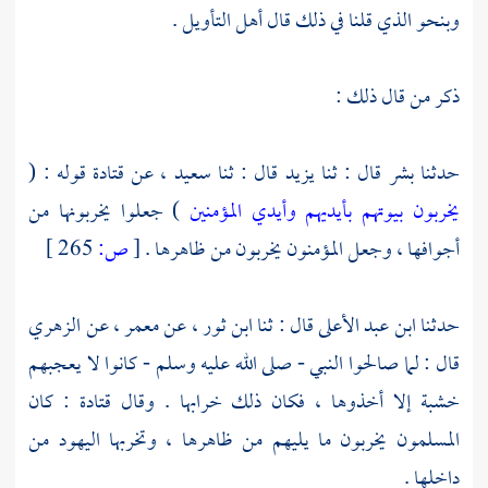
وبنحو الذي قلنا في ذلك قال أهل التأويل .
ذكر من قال ذلك :
حدثنا
بشر
قال : ثنا
يزيد
قال : ثنا
سعيد
، عن
قتادة
قوله : (
يخربون بيوتهم بأيديهم وأيدي المؤمنين
) جعلوا يخربونها من
أجوافها ، وجعل المؤمنون يخربون من ظاهرها .
[
ص:
265 ]
حدثنا
ابن عبد الأعلى
قال : ثنا
ابن ثور
، عن
معمر
، عن
الزهري
قال : لما صالحوا النبي - صلى الله عليه وسلم - كانوا لا يعجبهم
خشبة إلا أخذوها ، فكان ذلك خرابها . وقال
قتادة
: كان
المسلمون يخربون ما يليهم من ظاهرها ، وتخربها
اليهود
من
داخلها .