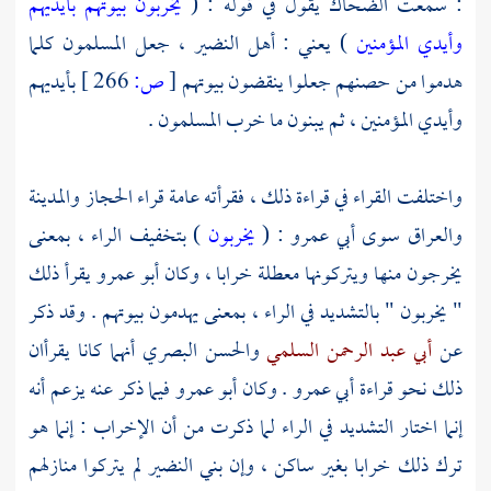
: سمعت
الضحاك
يقول في قوله : (
يخربون بيوتهم بأيديهم
وأيدي المؤمنين
) يعني : أهل
النضير ،
جعل المسلمون كلما
هدموا من حصنهم جعلوا ينقضون بيوتهم
[
ص:
266 ]
بأيديهم
وأيدي المؤمنين ، ثم يبنون ما خرب المسلمون .
واختلفت القراء في قراءة ذلك ، فقرأته عامة
قراء الحجاز
والمدينة
والعراق
سوى
أبي عمرو :
(
يخربون
) بتخفيف الراء ، بمعنى
يخرجون منها ويتركونها معطلة خرابا ، وكان أبو عمرو يقرأ ذلك
" يخربون " بالتشديد في الراء ، بمعنى يهدمون بيوتهم . وقد ذكر
عن
أبي عبد الرحمن السلمي
والحسن البصري
أنهما كانا يقرأان
ذلك نحو قراءة
أبي عمرو
. وكان
أبو عمرو
فيما ذكر عنه يزعم أنه
إنما اختار التشديد في الراء لما ذكرت من أن الإخراب : إنما هو
ترك ذلك خرابا بغير ساكن ، وإن
بني النضير
لم يتركوا منازلهم