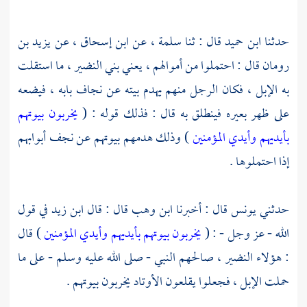
حدثنا
ابن حميد
قال : ثنا
سلمة
، عن
ابن إسحاق
، عن
يزيد بن
رومان
قال : احتملوا من أموالهم ، يعني
بني النضير ،
ما استقلت
به الإبل ، فكان الرجل منهم يهدم بيته عن نجاف بابه ، فيضعه
على ظهر بعيره فينطلق به قال : فذلك قوله : (
يخربون بيوتهم
بأيديهم وأيدي المؤمنين
) وذلك هدمهم بيوتهم عن نجف أبوابهم
إذا احتملوها .
حدثني
يونس
قال :
أخبرنا ابن وهب
قال : قال
ابن زيد
في قول
الله - عز وجل - : (
يخربون بيوتهم بأيديهم وأيدي المؤمنين
) قال
: هؤلاء
النضير ،
صالحهم النبي - صلى الله عليه وسلم - على ما
حملت الإبل ، فجعلوا يقلعون الأوتاد يخربون بيوتهم .