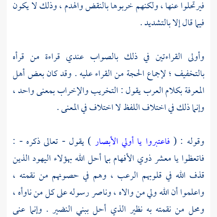
فيرتحلوا عنها ، ولكنهم خربوها بالنقض والهدم ، وذلك لا يكون
فيما قال إلا بالتشديد .
وأولى القراءتين في ذلك بالصواب عندي قراءة من قرأه
بالتخفيف ؛ لإجماع الحجة من القراء عليه . وقد كان بعض أهل
المعرفة بكلام العرب يقول : التخريب والإخراب بمعنى واحد ،
وإنما ذلك في اختلاف اللفظ لا اختلاف في المعنى .
وقوله : (
فاعتبروا يا أولي الأبصار
) يقول - تعالى ذكره - :
فاتعظوا يا معشر ذوي الأفهام بما أحل الله بهؤلاء
اليهود
الذين
قذف الله في قلوبهم الرعب ، وهم في حصونهم من نقمته ،
واعلموا أن الله ولي من والاه ، وناصر رسوله على كل من ناوأه ،
ومحل من نقمته به نظير الذي أحل ببني النضير . وإنما عنى