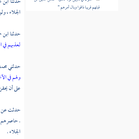
حدثنا
ابن ع
قبلهم قريبا ذاقوا وبال أمرهم "
الجلاء ، ولو
القول في تأويل قوله تعالى " فكان عاقبتهما
أنهما في النار خالدين فيها "
حدثنا
ابن ح
لعذبهم في ال
القول في تأويل قوله تعالى " ولا تكونوا
كالذين نسوا الله فأنساهم أنفسهم "
حدثني
محمد
القول في تأويل قوله تعالى " لا يستوي
أصحاب النار وأصحاب الجنة أصحاب الجنة هم
ولهم في الآ
الفائزون "
على أن يحقن
القول في تأويل قوله تعالى " لو أنزلنا هذا
القرآن على جبل لرأيته خاشعا متصدعا من خشية
حدثت عن
الله "
.
حاصرهم نبي
القول في تأويل قوله تعالى "هو الله الذي لا
الجلاء .
إله إلا هو عالم الغيب والشهادة "