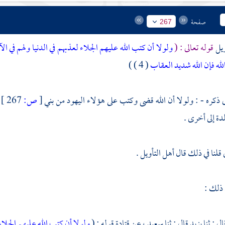
صفحة
267
ويل
قوله تعالى : (
ولولا أن كتب الله عليهم الجلاء لعذبهم في الدنيا ولهم في ا
له فإن الله شديد العقاب
( 4 ) )
ى ذكره - : ولولا أن الله قضى وكتب على هؤلاء
اليهود
من
بني
[
ص:
267 ]
ة إلى أخرى .
قلنا في ذلك قال أهل التأويل .
 ذلك :
ال : ثنا
يزيد
قال : ثنا
سعيد
، عن
قتادة
قوله : (
ولولا أن كتب الله عليهم الجلا