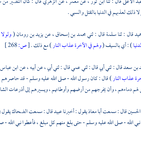
بد الأعلى
قال : ثنا
ابن ثور
، عن
معمر
، عن
الزهري
قال : كان
النضير
من س
لا ذلك لعذبهم في الدنيا بالقتل والسبي .
ميد
قال : ثنا
سلمة
قال : ثني
محمد بن إسحاق
، عن
يزيد بن رومان
(
ولولا 
دنيا
) : أي بالسيف (
ولهم في الآخرة عذاب النار
) مع ذلك .
[
ص:
268 ]
 بن سعد
قال : ثني أبي قال : ثني عمي قال : ثني أبي ، عن أبيه ، عن
ابن عباس
خرة عذاب النار
) قال : كان رسول الله - صلى الله عليه وسلم - قد حاصرهم ح
 لهم دماءهم ، وأن يخرجهم من أرضهم وأوطانهم ، ويسيرهم إلى أذرعات الشام 
الحسين
قال : سمعت
أبا معاذ
يقول : أخبرنا
عبيد
قال : سمعت
الضحاك
يقول ف
 الله - صلى الله عليه وسلم - حتى بلغ منهم كل مبلغ ، فأعطوا نبي الله - صلى 