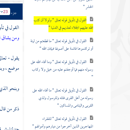
الحشر "
جزء
23
القول في تأويل قوله تعالى " ولولا أن كتب
القول في تأ
الله عليهم الجلاء لعذبهم في الدنيا "
ومن يشاق ال
القول في تأويل قوله تعالى " ما قطعتم من لينة
أو تركتموها قائمة على أصولها فبإذن الله "
يقول - تعال
القول في تأويل قوله تعالى " وما أفاء الله على
موضع ، وبلد
رسوله منهم فما أوجفتم عليه من خيل ولا ركاب
"
وبنحو الذي 
القول في تأويل قوله تعالى " ما أفاء الله على
رسوله من أهل القرى فلله وللرسول ولذي
القربى واليتامى والمساكين "
ذكر من قال
القول في تأويل قوله تعالى " للفقراء
المهاجرين الذين أخرجوا من ديارهم وأموالهم "
حدثنا
بشر
ق