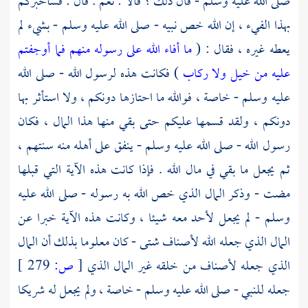
صلى الله عليه وسلم - قال ذلك ؟ قالا : نعم . قال : فسأخبركم
بهذا الفيء ، إن الله خص نبيه - صلى الله عليه وسلم - بشيء لم
يعطه غيره ، فقال : (
ما أفاء الله على رسوله منهم فما أوجفتم
عليه من خيل ولا ركاب
) فكانت هذه لرسول الله - صلى الله
عليه وسلم - خاصة ، فوالله ما احتازها دونكم ، ولا استأثر بها
دونكم ، ولقد قسمها عليكم حتى بقي منها هذا المال ، فكان
رسول الله - صلى الله عليه وسلم - ينفق على أهله منه سنتهم ،
ثم يجعل ما بقي في مال الله . فإذا كانت هذه الآية التي قبلها
مضت - وذكر المال الذي خص الله به رسوله - صلى الله عليه
وسلم - لم يجعل لأحد معه شيئا ، وكانت هذه الآية خبرا عن
المال الذي جعله الله لأصناف شتى - كان معلوما بذلك أن المال
الذي جعله لأصناف من خلقه غير المال الذي
[
ص:
279 ]
جعله للنبي - صلى الله عليه وسلم - خاصة ، ولم يجعل له شريكا