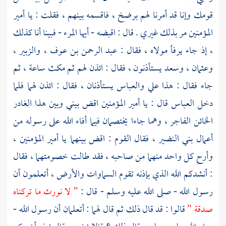
قومك وإنا قد أمرنا لهم برضخ ، فاقسمه بينهم ، فقلت : يا أمير
المؤمنين مر بذلك غيري . قال : اقبضه - أيها المرء - فبينا أنا كذلك
، إذ جاء يرفأ مولاه ، فقال :
عبد الرحمن بن عوف
،
والزبير
،
وعثمان
،
وسعد
يستأذنون ، فقال : ائذن لهم ثم مكث ساعة ، ثم
جاء فقال : هذا
علي
والعباس
يستأذنان ، فقال : ائذن لهما فلما
دخل
العباس
قال : يا أمير المؤمنين اقض بيني وبين هذا الغادر
الخائن الفاجر ، وهما جاءا يختصمان فيما أفاء الله على رسوله من
أعمال
بني النضير ،
فقال القوم : اقض بينهما يا أمير المؤمنين ،
وأرح كل واحد منهما من صاحبه ، فقد طالت خصومتهما ، فقال
: أنشدكم الله الذي بإذنه تقوم السماوات والأرض ، أتعلمون أن
رسول الله - صلى الله عليه وسلم - قال :
" لا نورث ما تركناه
صدقة "
قالوا : قد قال ذلك ثم قال لهما : أتعلمان أن رسول الله -