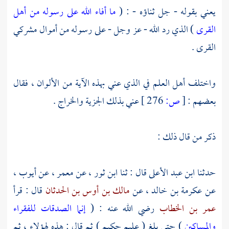
يعني بقوله - جل ثناؤه - : (
ما أفاء الله على رسوله من أهل
القرى
) الذي رد الله - عز وجل - على رسوله من أموال مشركي
القرى .
واختلف أهل العلم في الذي عني بهذه الآية من الألوان ، فقال
بعضهم :
[
ص:
276 ]
عني بذلك الجزية والخراج .
ذكر من قال ذلك :
حدثنا
ابن عبد الأعلى
قال : ثنا
ابن ثور
، عن
معمر
، عن
أيوب
،
عن
عكرمة بن خالد
، عن
مالك بن أوس بن الحدثان
قال : قرأ
عمر بن الخطاب
رضي الله عنه : (
إنما الصدقات للفقراء
والمساكين
) حتى بلغ ( عليم حكيم ) ثم قال : هذه لهؤلاء ، ثم