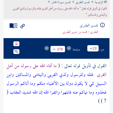
الرئيسية
تفسير الطبري
تفسير سورة الحشر
تراجم الأعلام
القول في تأويل قوله تعالى " ما أفاء الله على رسوله من أهل القرى فلله وللرسول ولذي القربى
واليتامى والمساكين "
تفسير الطبري
الطبري - محمد بن جرير الطبري
جزء
صفحة
23
276
القول في تأويل قوله تعالى : (
ما أفاء الله على رسوله من أهل
القرى
فلله وللرسول ولذي القربى واليتامى والمساكين وابن
السبيل كي لا يكون دولة بين الأغنياء منكم وما آتاكم الرسول
فخذوه وما نهاكم عنه فانتهوا واتقوا الله إن الله شديد العقاب
(
7 ) )