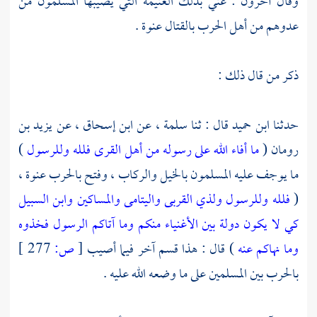
وقال آخرون : عني بذلك الغنيمة التي يصيبها المسلمون من
عدوهم من أهل الحرب بالقتال عنوة .
ذكر من قال ذلك :
حدثنا
ابن حميد
قال : ثنا
سلمة
، عن
ابن إسحاق
، عن
يزيد بن
رومان
(
ما أفاء الله على رسوله من أهل القرى فلله وللرسول
)
ما يوجف عليه المسلمون بالخيل والركاب ، وفتح بالحرب عنوة ،
(
فلله وللرسول ولذي القربى واليتامى والمساكين وابن السبيل
كي لا يكون دولة بين الأغنياء منكم وما آتاكم الرسول فخذوه
وما نهاكم عنه
) قال : هذا قسم آخر فيما أصيب
[
ص:
277 ]
بالحرب بين المسلمين على ما وضعه الله عليه .