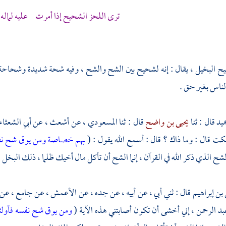
ترى اللحز الشحيح إذا أمرت عليه لماله في
ح البخيل ، يقال : إنه لشحيح بين الشح والشح ، وفيه شحة شديدة وشحاحة . و
لناس بغير حق .
ميد
قال : ثنا
يحيى بن واضح
قال : ثنا
المسعودي
، عن
أشعث
، عن
أبي الشعثاء
ت قال : وما ذاك ؟ قال : أسمع الله يقول : (
بهم خصاصة ومن يوق شح ن
شح الذي ذكر الله في القرآن ، إنما الشح أن تأكل مال أخيك ظلما ، ذلك البخل 
 بن إبراهيم
قال : ثني أبي ، عن أبيه ، عن جده ، عن
الأعمش
، عن
جامع
، عن
عبد الرحمن
، إني أخشى أن تكون أصابتني هذه الآية (
ومن يوق شح نفسه فأول