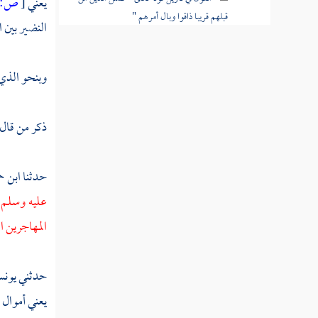
يعني
[
ص:
قبلهم قريبا ذاقوا وبال أمرهم "
النضير
بين
ا
القول في تأويل قوله تعالى " فكان عاقبتهما
أنهما في النار خالدين فيها "
وبنحو الذي 
القول في تأويل قوله تعالى " ولا تكونوا
كالذين نسوا الله فأنساهم أنفسهم "
ذكر من قال
القول في تأويل قوله تعالى " لا يستوي
أصحاب النار وأصحاب الجنة أصحاب الجنة هم
حدثنا
ابن ح
الفائزون "
عليه وسلم
القول في تأويل قوله تعالى " لو أنزلنا هذا
المهاجرين
ا
القرآن على جبل لرأيته خاشعا متصدعا من خشية
الله "
حدثني
يون
القول في تأويل قوله تعالى "هو الله الذي لا
يعني أموال
إله إلا هو عالم الغيب والشهادة "