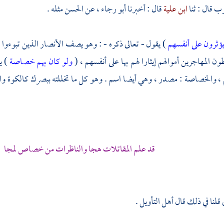
وب
قال : ثنا
ابن علية
قال : أخبرنا
أبو رجاء
، عن
الحسن
مثله .
ؤثرون على أنفسهم
) يقول - تعالى ذكره - : وهو يصف الأنصار الذين تبوءوا ا
طون
المهاجرين
أموالهم إيثارا لهم بها على أنفسهم ، (
ولو كان بهم خصاصة
) ي
 ، والخصاصة : مصدر ، وهي أيضا اسم . وهو كل ما تخللته ببصرك كالكوة 
قد علم المقاتلات هجا والناظرات من خصاص لمجا لأ
قلنا في ذلك قال أهل التأويل .