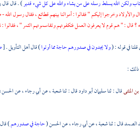
اب ولكن الله يسلط رسله على من يشاء والله على كل شيء قدير
) . قال قال 
ل والأولاد وخرجوا إليكم " فقالوا : أموالنا بينهم قطائع ، فقال رسول الله - 
 ؟ قال : " هم قوم لا يعرفون العمل فتكفونهم وتقاسمونهم الثمر " ، فقالوا : نع
لنا في قوله : (
ولا يجدون في صدورهم حاجة مما أوتوا
) قال أهل التأويل .
[
ص
 ذلك :
بن المثنى
قال : ثنا
سليمان أبو داود
قال : ثنا
شعبة
، عن
أبي رجاء
، عن
الحسن
ف
 الصمد
قال : ثنا
شعبة
، عن
أبي رجاء
، عن
الحسن
(
حاجة في صدورهم
) قال