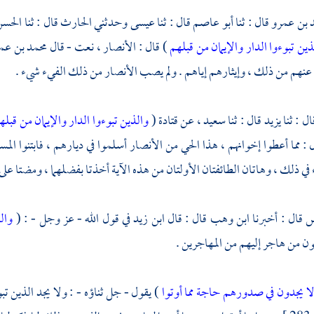
 بن عمرو
قال : ثنا
أبو عاصم
قال : ثنا
عيسى
وحدثني
الحارث
قال : ثنا
الحس
ذين تبوءوا الدار والإيمان من قبلهم
) قال :
الأنصار
، نعت - قال
محمد بن عم
نهم من ذلك ، وإيثارهم إياهم . ولم يصب الأنصار من ذلك الفيء شيء .
ال : ثنا
يزيد
قال : ثنا
سعيد
، عن
قتادة
(
والذين تبوءوا الدار والإيمان من قب
 : مما أعطوا إخوانهم ، هذا الحي من
الأنصار
أسلموا في ديارهم ، فابتنوا الم
 في ذلك ، وهاتان الطائفتان الأولتان من هذه الآية أخذتا بفضلهما ، ومضتا على 
س
قال : أخبرنا
ابن وهب
قال : قال
ابن زيد
في قول الله - عز وجل - : (
وال
ون من هاجر إليهم من
المهاجرين .
ا يجدون في صدورهم حاجة مما أوتوا
) يقول - جل ثناؤه - : ولا يجد الذين ت