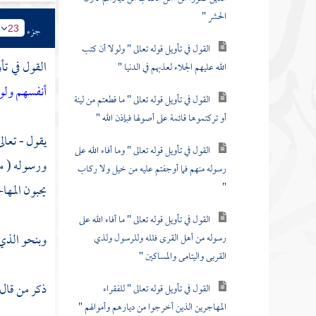
الحشر "
جزء
23
القول في تأويل قوله تعالى " ولولا أن كتب
القول في تأ
الله عليهم الجلاء لعذبهم في الدنيا "
أنفسهم ولو
القول في تأويل قوله تعالى " ما قطعتم من لينة
أو تركتموها قائمة على أصولها فبإذن الله "
يقول - تعالى
القول في تأويل قوله تعالى " وما أفاء الله على
ورسوله ( من
رسوله منهم فما أوجفتم عليه من خيل ولا ركاب
"
يحبون
المهاج
القول في تأويل قوله تعالى " ما أفاء الله على
وبنحو الذي 
رسوله من أهل القرى فلله وللرسول ولذي
القربى واليتامى والمساكين "
ذكر من قال
القول في تأويل قوله تعالى " للفقراء
المهاجرين الذين أخرجوا من ديارهم وأموالهم "