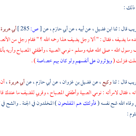
 ذلك :
ريب
قال : ثنا
ابن فضيل
، عن أبيه ، عن
أبي حازم
، عن
[
ص:
285 ]
أبي هريرة
ه ما يضيفه ، فقال : " ألا رجل يضيف هذا رحمه الله ؟ " فقام رجل من
الأنص
سول الله - صلى الله عليه وسلم - نومي الصبية ، وأطفئي المصباح وأريه بأنك
لت فنزلت (
ويؤثرون على أنفسهم ولو كان بهم خصاصة
) .
كريب
قال : ثنا
وكيع
، عن
فضيل بن غزوان
، عن
أبي حازم
، عن
أبي هريرة
،
أن 
 ، فقال لامرأته : نومي الصبية وأطفئي المصباح ، وقربي للضيف ما عندك قال
 وقاه الله شح نفسه (
فأولئك هم المفلحون
) المخلدون في الجنة . والشح في
ثوم
: