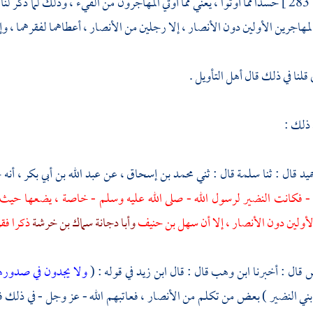
283 ]
حسدا مما أوتوا ، يعني مما أوتي
المهاجرون
من الفيء ، وذلك لما ذكر لنا
لمهاجرين
الأولين دون
الأنصار ،
إلا رجلين من
الأنصار ،
أعطاهما لفقرهما ، و
قلنا في ذلك قال أهل التأويل .
 ذلك :
ميد
قال : ثنا
سلمة
قال : ثني
محمد بن إسحاق
، عن
عبد الله بن أبي بكر
، أنه
 - فكانت
النضير
لرسول الله - صلى الله عليه وسلم - خاصة ، يضعها حيث ي
لأولين دون
الأنصار ،
إلا أن
سهل بن حنيف
وأبا دجانة سماك بن خرشة
ذكرا فقر
س
قال : أخبرنا
ابن وهب
قال : قال
ابن زيد
في قوله : (
ولا يجدون في صدورهم
بني النضير
) بعض من تكلم من
الأنصار ،
فعاتبهم الله - عز وجل - في ذلك ف