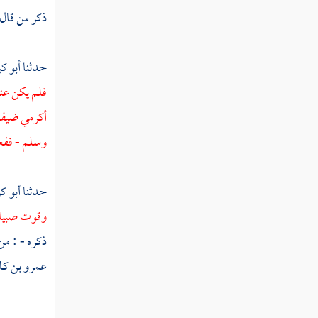
تفسير سورة القيامة
ذكر من قال
تفسير سورة إلانسان
حدثنا
أبو ك
تفسير سورة المرسلات
فلم يكن عند
تفسير سورة النبأ
أكرمي ضيف ر
تفسير سورة النازعات
وسلم - ففع
تفسير سورة عبس
حدثنا
أبو 
تفسير سورة التكوير
وقوت صبيانه
تفسير سورة الانفطار
ذكره - : من
عمرو بن كل
تفسير سورة المطففين
تفسير سورة الانشقاق