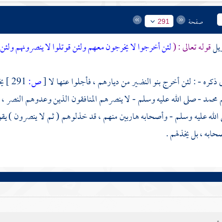
صفحة
291
ويل
قوله تعالى : (
لئن أخرجوا لا يخرجون معهم ولئن قوتلوا لا ينصرونهم ولئن
ى ذكره - : لئن أخرج
بنو النضير
من ديارهم ، فأجلوا عنها لا
[
ص:
291 ]
يخ
م
محمد
- صلى الله عليه وسلم - لا ينصرهم المنافقون الذين وعدوهم النصر ، و
الله عليه وسلم - وأصحابه هاربين منهم ، قد خذلوهم ( ثم لا ينصرون ) يقول
ابه ، بل يخذلهم .