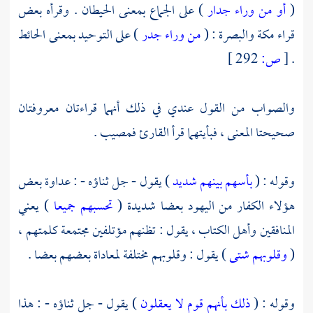
(
أو من وراء جدار
) على الجماع بمعنى الحيطان . وقرأه بعض
قراء مكة
والبصرة
: (
من وراء جدر
) على التوحيد بمعنى الحائط
.
[
ص:
292 ]
والصواب من القول عندي في ذلك أنهما قراءتان معروفتان
صحيحتا المعنى ، فبأيتهما قرأ القارئ فمصيب .
وقوله : (
بأسهم بينهم شديد
) يقول - جل ثناؤه - : عداوة بعض
هؤلاء الكفار من
اليهود
بعضا شديدة (
تحسبهم جميعا
) يعني
المنافقين وأهل الكتاب ، يقول : تظنهم مؤتلفين مجتمعة كلمتهم ،
(
وقلوبهم شتى
) يقول : وقلوبهم مختلفة لمعاداة بعضهم بعضا .
وقوله : (
ذلك بأنهم قوم لا يعقلون
) يقول - جل ثناؤه - : هذا