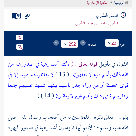
الرئيسية
المكتبة الإسلامية
تراجم الأعلام
تفسير الطبري
الطبري - محمد بن جرير الطبري
جزء
صفحة
23
292
القول في تأويل
قوله تعالى : (
لأنتم أشد رهبة في صدورهم من
الله ذلك بأنهم قوم لا يفقهون
( 13 )
لا يقاتلونكم جميعا إلا في
قرى محصنة أو من وراء جدر بأسهم بينهم شديد تحسبهم جميعا
وقلوبهم شتى ذلك بأنهم قوم لا يعقلون
( 14 ) )
يقول - تعالى ذكره - للمؤمنين به من أصحاب رسول الله - صلى
الله عليه وسلم - : لأنتم أيها المؤمنون أشد رهبة في صدور
اليهود