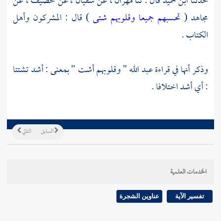
حدثنا
ابن حميد
قال : ثنا
مهران
، عن
سفيان
، عن
خصيف
، عن
مجاهد
(
تحسبهم جميعا وقلوبهم شتى
) قال : المشركون وأهل
الكتاب .
وذكر أنها في قراءة
عبد الله
" وقلوبهم أشت " بمعنى : أشد تشتتا
: أي أشد اختلافا .
السابق
التالي
الخدمات العلمية
تفسير الآية
عناوين الشجرة