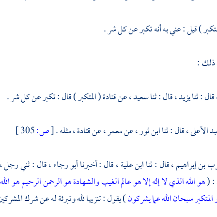
متكبر ) قيل : عني به أنه تكبر عن كل شر .
 ذلك :
قال : ثنا
يزيد ،
قال : ثنا
سعيد ،
عن
قتادة
( المتكبر ) قال : تكبر عن كل شر .
بد الأعلى ،
قال : ثنا
ابن ثور ،
عن
معمر ،
عن
قتادة ،
مثله .
[
ص:
305 ]
بن إبراهيم ، قال : ثنا ابن علية ، قال : أخبرنا أبو رجاء ، قال : ثني رجل ، 
: (
هو الله الذي لا إله إلا هو عالم الغيب والشهادة هو الرحمن الرحيم هو الله
ر المتكبر سبحان الله عما يشركون
) يقول : تنزيها لله وتبرئة له عن شرك المشركين 