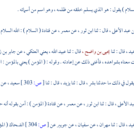
لسلام ) يقول : هو الذي يسلم خلقه من ظلمه ، وهو اسم من أسمائه .
ن عبد الأعلى ،
قال : ثنا
ابن ثور ،
عن
معمر ،
عن
قتادة
( السلام ) : الله السلام 
ميد ،
قال : ثنا
يحيى بن واضح ،
قال : ثنا
عبيد الله ، يعني العتكي ،
عن
جابر بن ز
 معناه بشواهده ، فأغنى ذلك عن إعادته . وقوله : ( المؤمن ) يعني بالمؤمن :
قول في ذلك ما حدثنا
بشر ،
قال : ثنا
يزيد ،
قال : ثنا
[
ص:
303 ]
سعيد ،
عن
بد الأعلى ،
قال : ثنا
ابن ثور ،
عن
معمر ،
عن
قتادة
( المؤمن ) : آمن بقوله أنه ح
ميد ،
قال : ثنا
مهران ،
عن
سفيان ،
عن
جويبر
عن
[
ص:
304 ]
الضحاك
( الم