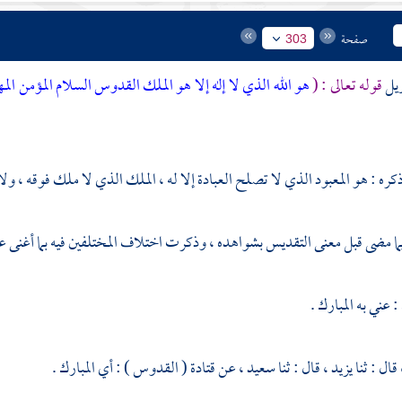
صفحة
303
ويل
قوله تعالى : (
هو الله الذي لا إله إلا هو الملك القدوس السلام المؤمن المه
كره : هو المعبود الذي لا تصلح العبادة إلا له ، الملك الذي لا ملك فوقه ، ولا
ما مضى قبل معنى التقديس بشواهده ، وذكرت اختلاف المختلفين فيه بما أغنى عن
 عني به المبارك .
قال : ثنا
يزيد ،
قال : ثنا
سعيد ،
عن
قتادة
( القدوس ) : أي المبارك .