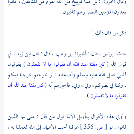
وقال آخرون : بل هذا توبيخ من الله لقوم من المنافقين ، كانوا
يعدون المؤمنين النصر وهم كاذبون .
ذكر من قال ذلك :
حدثنا
يونس ،
قال : أخبرنا
ابن وهب ،
قال : قال
ابن زيد ،
في
قول الله (
كبر مقتا عند الله أن تقولوا ما لا تفعلون
) يقولون
للنبي صلى الله عليه وسلم وأصحابه : لو خرجتم خرجنا معكم
، وكنا في نصركم ، وفي ، وفي; فأخبرهم أنه (
كبر مقتا عند الله أن
تقولوا ما لا تفعلون
) .
وأولى هذه الأقوال بتأويل الآية قول من قال : عنى بها الذين
قالوا : لو
[
ص:
356 ]
عرفنا أحب الأعمال إلى الله لعملنا به ،