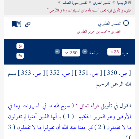
الرئيسية
تفسير الطبري
تفسير سورة الصف
تراجم الأعلام
القول في تأويل قوله تعالى "سبح لله ما في السماوات وما في الأرض "
تفسير الطبري
الطبري - محمد بن جرير الطبري
جزء
صفحة
23
350
[
ص:
350 ]
[
ص:
351 ]
[
ص:
352 ]
[
ص:
353 ]
بسم
الله الرحمن الرحيم
القول في تأويل
قوله تعالى : (
سبح لله ما في السماوات وما في
الأرض وهو العزيز الحكيم
( 1 )
يا أيها الذين آمنوا لم تقولون
ما لا تفعلون
( 2 )
كبر مقتا عند الله أن تقولوا ما لا تفعلون
( 3
) )