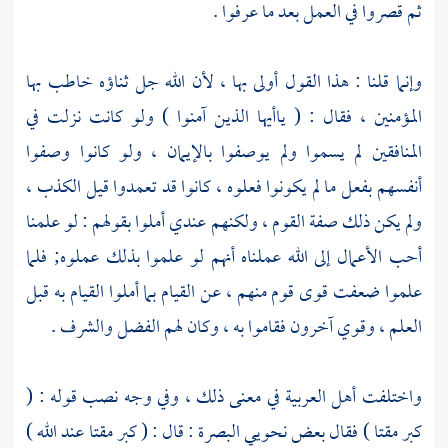
ثم قصروا في العمل بعد ما عرفوا .
وإنما قلنا : هذا القول أولى بها ، لأن الله جل ثناؤه خاطب بها
المؤمنين ، فقال : ( ياأيها الذين آمنوا ) ولو كانت نزلت في
المنافقين لم يسموا ولم يوصفوا بالإيمان ، ولو كانوا وصفوا
أنفسهم بفعل ما لم يكونوا فعلوه ، كانوا قد تعمدوا قيل الكذب ،
ولم يكن ذلك صفة القوم ، ولكنهم عندي أملوا بقولهم : لو علمنا
أحب الأعمال إلى الله عملناه أنهم لو علموا بذلك عملوه; فلما
علموا ضعفت قوى قوم منهم ، عن القيام بما أملوا القيام به قبل
العلم ، وقوي آخرون فقاموا به ، وكان لهم الفضل والشرف .
واختلفت أهل العربية في معنى ذلك ، وفي وجه نصب قوله : (
كبر مقتا ) فقال بعض نحويي
البصرة
: قال : ( كبر مقتا عند الله )