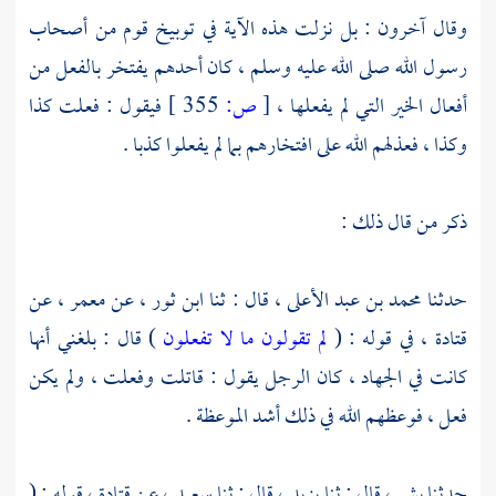
وقال آخرون : بل نزلت هذه الآية في توبيخ قوم من أصحاب
رسول الله صلى الله عليه وسلم ، كان أحدهم يفتخر بالفعل من
أفعال الخير التي لم يفعلها ،
[
ص:
355 ]
فيقول : فعلت كذا
وكذا ، فعذلهم الله على افتخارهم بما لم يفعلوا كذبا .
ذكر من قال ذلك :
حدثنا
محمد بن عبد الأعلى ،
قال : ثنا
ابن ثور ،
عن
معمر ،
عن
قتادة ،
في قوله : (
لم تقولون ما لا تفعلون
) قال : بلغني أنها
كانت في الجهاد ، كان الرجل يقول : قاتلت وفعلت ، ولم يكن
فعل ، فوعظهم الله في ذلك أشد الموعظة .
حدثنا
بشر ،
قال : ثنا
يزيد ،
قال : ثنا
سعيد ،
عن
قتادة ،
قوله : (