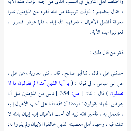
واختلف أهل التأويل في السبب الذي من أجله أنزلت هذه الآية
، فقال بعضهم : أنزلت توبيخا من الله لقوم من المؤمنين تمنوا
معرفة أفضل الأعمال ، فعرفهم الله إياه ، فلما عرفوا قصروا ،
فعوتبوا بهذه الآية .
ذكر من قال ذلك :
حدثني
علي ،
قال : ثنا
أبو صالح ،
قال : ثني
معاوية ،
عن
علي ،
عن
ابن عباس ،
في قوله : (
يا أيها الذين آمنوا لم تقولون ما لا
تفعلون
) قال : كان
[
ص:
354 ]
ناس من المؤمنين قبل أن
يفرض الجهاد يقولون : لوددنا أن الله دلنا على أحب الأعمال إليه
، فنعمل به ، فأخبر الله نبيه أن أحب الأعمال إليه إيمان بالله لا
شك فيه ، وجهاد أهل معصيته الذين خالفوا الإيمان ولم يقروا به;