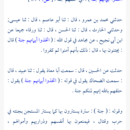
حدثني
محمد بن عمرو ،
قال : ثنا
أبو عاصم ،
قال : ثنا
عيسى;
وحدثني
الحارث ،
قال : ثنا
الحسن ،
قال : ثنا
ورقاء
جميعا عن
ابن أبي نجيح ،
عن
مجاهد
في قول الله : (
اتخذوا أيمانهم جنة
) قال
: يجتنون بها ، قال : ذلك بأنهم آمنوا ثم كفروا .
حدثت عن
الحسين ،
قال : سمعت
أبا معاذ
يقول : ثنا
عبيد ،
قال
: سمعت
الضحاك
يقول في قوله : (
اتخذوا أيمانهم جنة
) يقول :
حلفهم بالله إنهم لمنكم جنة .
وقوله : ( جنة ) : سترة يستترون بها كما يستتر المستجن بجنته في
حرب وقتال ، فيمنعون بها أنفسهم وذراريهم وأموالهم ،