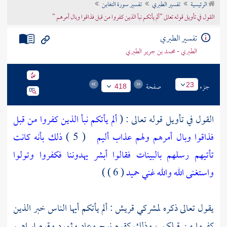
الرئيسية
تفسير الطبري
تفسير سورة التغابن
تراجم الأعلام
القول في تأويل قوله تعالى "ألم يأتكم نبأ الذين كفروا من قبل فذاقوا وبال أمرهم "
تفسير الطبري
الطبري - محمد بن جرير الطبري
جزء
صفحة
23
418
القول في تأويل قوله تعالى : (
ألم يأتكم نبأ الذين كفروا من قبل
فذاقوا وبال أمرهم ولهم عذاب أليم
( 5 )
ذلك بأنه كانت
تأتيهم رسلهم بالبينات فقالوا أبشر يهدوننا فكفروا وتولوا
واستغنى الله والله غني حميد
( 6 ) )
يقول تعالى ذكره لمشركي
قريش
: ألم يأتكم أيها الناس خبر الذين
كفروا من قبلكم ، وذلك كقوم
نوح
وعاد
وثمود
وقوم
إبراهيم