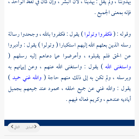
يهدوننا ، ولم يقل : يهدينا ، لأن البشر ، وإن كان في لفظ الواحد ،
فإنه بمعنى الجميع .
وقوله : (
فكفروا وتولوا
) يقول : فكفروا بالله ، وجحدوا رسالة
رسله الذين بعثهم الله إليهم استكبارا ( وتولوا ) يقول : وأدبروا
عن الحق فلم يقبلوه ، وأعرضوا عما دعاهم إليه رسلهم (
واستغنى الله
) يقول : واستغنى الله عنهم ، وعن إيمانهم به
وبرسله ، ولم تكن به إلى ذلك منهم حاجة (
والله غني حميد
)
يقول : والله غني عن جميع خلقه ، محمود عند جميعهم بجميل
أياديه عندهم ، وكريم فعاله فيهم .
السابق
التالي