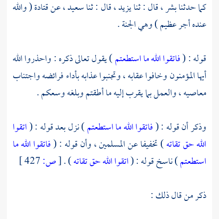
كما حدثنا
بشر ،
قال : ثنا
يزيد ،
قال : ثنا
سعيد ،
عن
قتادة
( والله
عنده أجر عظيم ) وهي الجنة .
قوله : (
فاتقوا الله ما استطعتم
) يقول تعالى ذكره : واحذروا الله
أيها المؤمنون وخافوا عقابه ، وتجنبوا عذابه بأداء فرائضه واجتناب
معاصيه ، والعمل بما يقرب إليه ما أطقتم وبلغه وسعكم .
وذكر أن قوله : (
فاتقوا الله ما استطعتم
) نزل بعد قوله : (
اتقوا
الله حق تقاته
) تخفيفا عن المسلمين ، وأن قوله : (
فاتقوا الله ما
استطعتم
) ناسخ قوله : (
اتقوا الله حق تقاته
) .
[
ص:
427 ]
ذكر من قال ذلك :