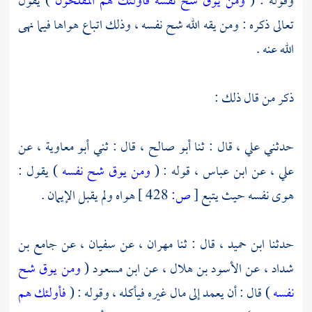
وقوله : (
ومن يوق شح نفسه فأولئك هم المفلحون
) يقول
تعالى ذكره : ومن يقه الله شح نفسه ، وذلك اتباع هواها فيما نهى
الله عنه .
ذكر من قال ذلك :
حدثني
علي ،
قال : ثنا
أبو صالح ،
قال : ثني
أبو معاوية ،
عن
علي ،
عن
ابن عباس ،
قوله : (
ومن يوق شح نفسه
) يقول :
هوى نفسه حيث يتبع
[
ص:
428 ]
هواه ولم يقبل الإيمان .
حدثنا
ابن حميد ،
قال : ثنا
مهران ،
عن
سفيان ،
عن
جامع بن
شداد ،
عن
الأسود بن هلال ،
عن
ابن مسعود
(
ومن يوق شح
نفسه
) قال : أن يعمد إلى مال غيره فيأكله ، وقوله : (
فأولئك هم