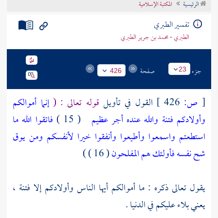
الرئيسية
المكتبة الإسلامية
تراجم الأعلام
تفسير الطبري
الطبري - محمد بن جرير الطبري
جزء
صفحة
23
426
[
ص:
426 ]
القول في تأويل
قوله تعالى : (
إنما أموالكم
وأولادكم فتنة والله عنده أجر عظيم
( 15 )
فاتقوا الله ما
استطعتم واسمعوا وأطيعوا وأنفقوا خيرا لأنفسكم ومن يوق
شح نفسه فأولئك هم المفلحون
( 16 ) )
يقول تعالى ذكره : ما أموالكم أيها الناس وأولادكم إلا فتنة ،
يعني بلاء عليكم في الدنيا .