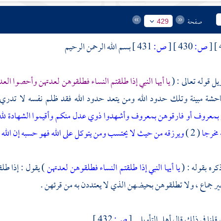
صفحة
429
[
ص:
430 ]
[
ص:
431 ]
بسم الله الرحمن الرحيم
يل قوله تعالى : (
يا أيها النبي إذا طلقتم النساء فطلقوهن لعدتهن وأحصوا العد
احشة مبينة وتلك حدود الله ومن يتعد حدود الله فقد ظلم نفسه لا تدري لع
معروف أو فارقوهن بمعروف وأشهدوا ذوي عدل منكم وأقيموا الشهادة لله ذل
 مخرجا
( 2 )
ويرزقه من حيث لا يحتسب ومن يتوكل على الله فهو حسبه إن الله 
كره بقوله : (
يا أيها النبي إذا طلقتم النساء فطلقوهن لعدتهن
) يقول : إذا ط
ر جماع ، ولا تطلقوهن بحيضهن الذي لا يعتددن به من قرئهن .
قلنا في ذلك قال أهل التأويل .
[
ص:
432 ]