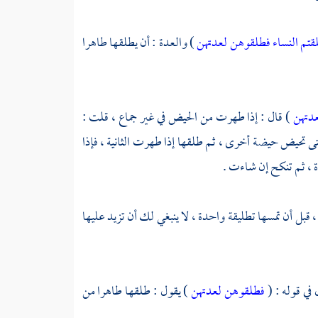
 طلقتم النساء فطلقوهن لعدتهن
) والعدة : أن يطلقها طاهرا
عدتهن
) قال : إذا طهرت من الحيض في غير جماع ، قلت :
ى تحيض حيضة أخرى ، ثم طلقها إذا طهرت الثانية ، فإذا
ة ، ثم تنكح إن شاءت .
قبل أن تمسها تطليقة واحدة ، لا ينبغي لك أن تزيد عليها
 في قوله : (
فطلقوهن لعدتهن
) يقول : طلقها طاهرا من