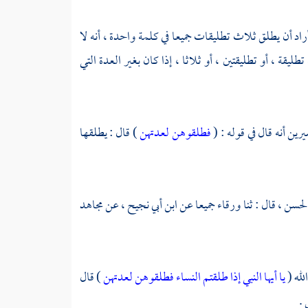
راد أن يطلق ثلاث تطليقات جميعا في كلمة واحدة ، أنه لا
ليقة ، أو تطليقتين ، أو ثلاثا ، إذا كان بغير العدة التي
يرين
أنه قال في قوله : (
فطلقوهن لعدتهن
) قال : يطلقها
لحسن ،
قال : ثنا
ورقاء
جميعا عن
ابن أبي نجيح ،
عن
مجاهد
لله (
يا أيها النبي إذا طلقتم النساء فطلقوهن لعدتهن
) قال
 .