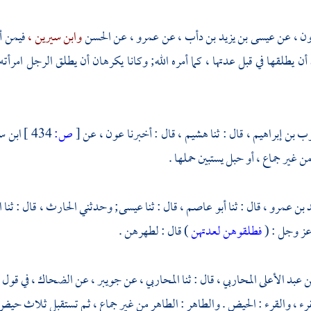
ن ،
عن
عيسى بن يزيد بن دأب ،
عن
عمرو ،
عن
الحسن
وابن سيرين ،
فيمن أ
ن يطلقها في قبل عدتها ، كما أمره الله; وكانا يكرهان أن يطلق الرجل امرأته تط
ب بن إبراهيم ،
قال : ثنا
هشيم ،
قال : أخبرنا
عون ،
عن
[
ص:
434 ]
ابن س
 غير جماع ، أو حبل يستبين حملها .
 بن عمرو ،
قال : ثنا
أبو عاصم ،
قال : ثنا
عيسى;
وحدثني
الحارث ،
قال : ثنا
ا
 عز وجل : (
فطلقوهن لعدتهن
) قال : لطهرهن .
ن عبد الأعلى المحاربي ،
قال : ثنا
المحاربي ،
عن
جويبر ،
عن
الضحاك ،
في قول ا
لقرء ، والقرء : الحيض . والطاهر : الطاهر من غير جماع ، ثم تستقبل ثلاث حيض