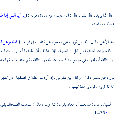
قال ثنا
يزيد ،
قال
بشر ،
قال : ثنا
سعيد ،
عن
قتادة ،
قوله : (
يا أيها النبي إذا
 تطليقة واحدة .
بد الأعلى ،
قال : ثنا
ابن ثور ،
عن
معمر ،
عن
قتادة ،
في قوله : (
فطلقوهن ل
إذا طهرت فطلقها من قبل أن تمسها ، فإن بدا لك أن تطلقها أخرى تركتها حت
 الثالثة أمهلتها حتى تحيض ، فإذا طهرت طلقها الثالثة ، ثم تعتد حيضة واحد
ور ،
عن
معمر ،
قال : وقال
ابن طاوس
: إذا أردت الطلاق فطلقها حين تطهر ، 
لاثة قروء ، فإن واحدة تبينها .
الحسين ،
قال : سمعت
أبا معاذ
يقول : ثنا
عبيد ،
قال : سمعت
الضحاك
يقول
ص:
435 ]