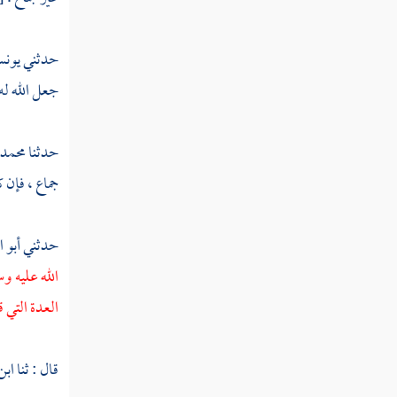
تفسير سورة الإخلاص
تفسير سورة الفلق
حدثني
يونس
جعل الله له
تفسير سورة الناس
حدثنا
محمد 
جماع ، فإن 
حدثني
أبو 
الله عليه و
العدة التي 
قال : ثنا
ابن