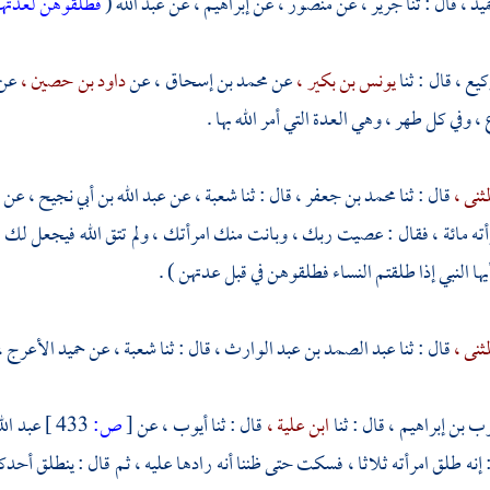
ميد ،
قال : ثنا
جرير ،
عن
منصور ،
عن
إبراهيم ،
عن
عبد الله
(
فطلقوهن لعدته
كيع ،
قال : ثنا
يونس بن بكير ،
عن
محمد بن إسحاق ،
عن
داود بن حصين ،
عن
، وفي كل طهر ، وهي العدة التي أمر الله بها .
مثنى ،
قال : ثنا
محمد بن جعفر ،
قال : ثنا
شعبة ،
عن
عبد الله بن أبي نجيح ،
عن
أته مائة ، فقال : عصيت ربك ، وبانت منك امرأتك ، ولم تتق الله فيجعل لك مخ
أيها النبي إذا طلقتم النساء فطلقوهن في قبل عدتهن ) .
مثنى ،
قال : ثنا
عبد الصمد بن عبد الوارث ،
قال : ثنا
شعبة ،
عن
حميد الأعرج ،
ب بن إبراهيم ،
قال : ثنا
ابن علية ،
قال : ثنا
أيوب ،
عن
[
ص:
433 ]
عبد الل
إنه طلق امرأته ثلاثا ، فسكت حتى ظننا أنه رادها عليه ، ثم قال : ينطلق أحدك