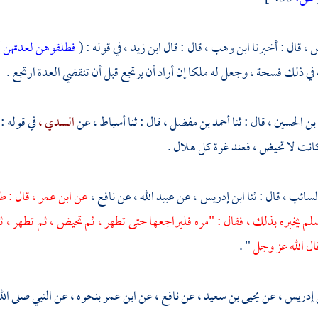
 ،
قال : أخبرنا
ابن وهب ،
قال : قال
ابن زيد ،
في قوله : (
فطلقوهن لعدتهن
)
 في ذلك فسحة ، وجعل له ملكا إن أراد أن يرتجع قبل أن تنقضي العدة ارتجع .
بن الحسين ،
قال : ثنا
أحمد بن مفضل ،
قال : ثنا
أسباط ،
عن
السدي ،
في قوله :
كانت لا تحيض ، فعند غرة كل هلال .
السائب ،
قال : ثنا
ابن إدريس ،
عن
عبيد الله ،
عن
نافع ،
عن
ابن عمر ،
قال : ط
سلم يخبره بذلك ، فقال : "مره فليراجعها حتى تطهر ، ثم تحيض ، ثم تطهر ، ثم
قال الله عز وجل
" .
 إدريس ،
عن
يحيى بن سعيد ،
عن
نافع ،
عن
ابن عمر
بنحوه ، عن النبي صلى الل