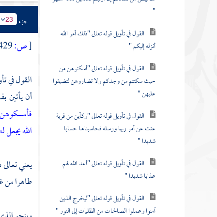
"
جزء
23
القول في تأويل قوله تعالى "ذلك أمر الله
[
ص:
429 ]
أنزله إليكم "
القول في تأويل قوله تعالى "أسكنوهن من
القول في تأو
حيث سكنتم من وجدكم ولا تضاروهن لتضيقوا
عليهن "
أن يأتين بف
فأمسكوهن ب
القول في تأويل قوله تعالى "وكأين من قرية
عتت عن أمر ربها ورسله فحاسبناها حسابا
الله يجعل له
شديدا "
يعني تعالى ذ
القول في تأويل قوله تعالى "أعد الله لهم
عذابا شديدا "
طاهرا من غي
القول في تأويل قوله تعالى "ليخرج الذين
آمنوا وعملوا الصالحات من الظلمات إلى النور "
وبنحو الذي 