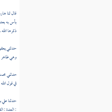
تفسير سورة الضحى
قال ثنا
هارو
تفسير سورة الشرح
بأس به بعد أ
ذكرها الله .
تفسير سورة التين
تفسير سورة العلق
حدثني
يعقو
تفسير سورة القدر
وهي طاهر من
تفسير سورة البينة
حدثني
محمد
تفسير سورة الزلزلة
في قول الله
تفسير سورة العاديات
حدثنا
علي ب
تفسير سورة القارعة
: العدة : ا