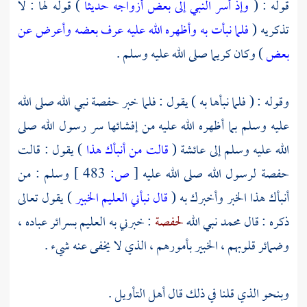
قوله : (
وإذ أسر النبي إلى بعض أزواجه حديثا
) قوله لها : لا
تذكريه (
فلما نبأت به وأظهره الله عليه عرف بعضه وأعرض عن
بعض
) وكان كريما صلى الله عليه وسلم .
وقوله : ( فلما نبأها به ) يقول : فلما خبر
حفصة
نبي الله صلى الله
عليه وسلم بما أظهره الله عليه من إفشائها سر رسول الله صلى
الله عليه وسلم إلى
عائشة
(
قالت من أنبأك هذا
) يقول : قالت
حفصة
لرسول الله صلى الله عليه
[
ص:
483 ]
وسلم : من
أنبأك هذا الخبر وأخبرك به (
قال نبأني العليم الخبير
) يقول تعالى
ذكره : قال
محمد
نبي الله
لحفصة
: خبرني به العليم بسرائر عباده ،
وضمائر قلوبهم ، الخبير بأمورهم ، الذي لا يخفى عنه شيء .
وبنحو الذي قلنا في ذلك قال أهل التأويل .