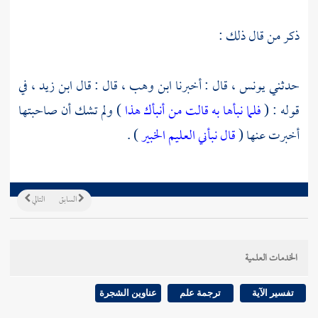
ذكر من قال ذلك :
حدثني
يونس ،
قال : أخبرنا
ابن وهب ،
قال : قال
ابن زيد ،
في
قوله : (
فلما نبأها به قالت من أنبأك هذا
) ولم تشك أن صاحبتها
أخبرت عنها (
قال نبأني العليم الخبير
) .
السابق
التالي
الخدمات العلمية
تفسير الآية
ترجمة علم
عناوين الشجرة