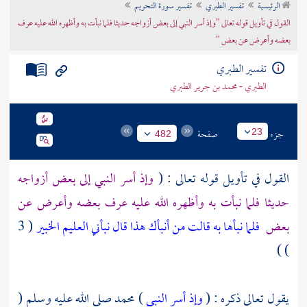
الرئيسية
تفسير الطبري
تفسير سورة التحريم
تراجم الأعلام
القول في تأويل قوله تعالى "وإذ أسر النبي إلى بعض أزواجه حديثا فلما نبأت به وأظهره الله عليه عرف
بعضه وأعرض عن بعض "
تفسير الطبري
الطبري - محمد بن جرير الطبري
جزء
صفحة
23
482
القول في تأويل قوله تعالى : (
وإذ أسر النبي إلى بعض أزواجه
حديثا فلما نبأت به وأظهره الله عليه عرف بعضه وأعرض عن
بعض
فلما نبأها به قالت من أنبأك هذا قال نبأني العليم الخبير
( 3
) )
يقول تعالى ذكره : (
وإذ أسر النبي
)
محمد
صلى الله عليه وسلم (