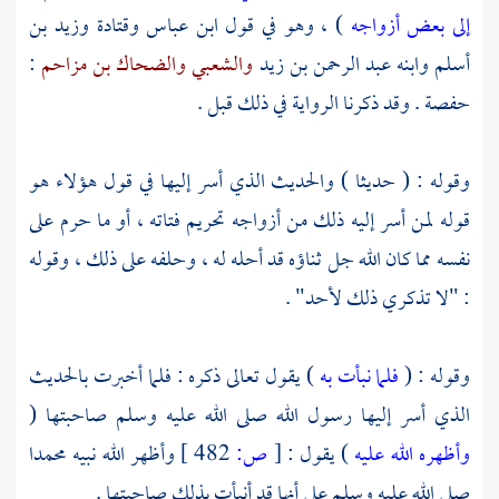
إلى بعض أزواجه
) ، وهو في قول
ابن عباس
وقتادة
وزيد بن
أسلم
وابنه
عبد الرحمن بن زيد
والشعبي
والضحاك بن مزاحم
:
حفصة
. وقد ذكرنا الرواية في ذلك قبل .
وقوله : ( حديثا ) والحديث الذي أسر إليها في قول هؤلاء هو
قوله لمن أسر إليه ذلك من أزواجه تحريم فتاته ، أو ما حرم على
نفسه مما كان الله جل ثناؤه قد أحله له ، وحلفه على ذلك ، وقوله
: "لا تذكري ذلك لأحد" .
وقوله : (
فلما نبأت به
) يقول تعالى ذكره : فلما أخبرت بالحديث
الذي أسر إليها رسول الله صلى الله عليه وسلم صاحبتها (
وأظهره الله عليه
) يقول :
[
ص:
482 ]
وأظهر الله نبيه
محمدا
صلى الله عليه وسلم على أنها قد أنبأت بذلك صاحبتها .