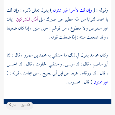
وقوله : (
وإن لك لأجرا غير ممنون
) يقول تعالى ذكره : وإن لك
يا
محمد
لثوابا من الله عظيما على صبرك على
أذى المشركين
إياك
غير منقوص ولا مقطوع ، من قولهم : حبل منين ، إذا كان ضعيفا
، وقد ضعفت منته : إذا ضعفت قوته .
وكان
مجاهد
يقول في ذلك ما حدثني به
محمد بن عمرو ،
قال : ثنا
أبو عاصم ،
قال : ثنا
عيسى;
وحدثني
الحارث ،
قال : ثنا
الحسن
،
قال : ثنا
ورقاء ،
جميعا عن
ابن أبي نجيح ،
عن
مجاهد ،
قوله : (
غير ممنون
) قال : محسوب .
السابق
التالي