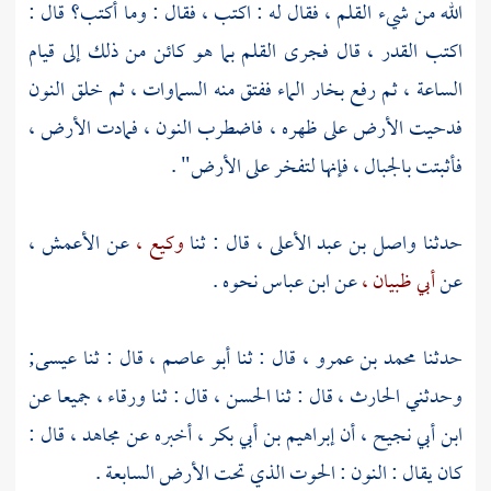
الله من شيء القلم ، فقال له : اكتب ، فقال : وما أكتب؟ قال :
اكتب القدر ، قال فجرى القلم بما هو كائن من ذلك إلى قيام
الساعة ، ثم رفع بخار الماء ففتق منه السماوات ، ثم خلق النون
فدحيت الأرض على ظهره ، فاضطرب النون ، فمادت الأرض ،
فأثبتت بالجبال ، فإنها لتفخر على الأرض" .
حدثنا
واصل بن عبد الأعلى ،
قال : ثنا
وكيع ،
عن
الأعمش ،
عن
أبي ظبيان ،
عن
ابن عباس
نحوه .
حدثنا
محمد بن عمرو ،
قال : ثنا
أبو عاصم ،
قال : ثنا
عيسى;
وحدثني
الحارث ،
قال : ثنا
الحسن ،
قال : ثنا
ورقاء ،
جميعا عن
ابن أبي نجيح ،
أن
إبراهيم بن أبي بكر ،
أخبره عن
مجاهد ،
قال :
كان يقال : النون : الحوت الذي تحت الأرض السابعة .