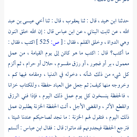
حدثنا
ابن حميد ،
قال : ثنا
يعقوب ،
قال : ثنا أخي
عيسى بن عبد
الله ،
عن
ثابت البناني ،
عن
ابن عباس
قال : إن الله خلق النون
وهي الدواة ، وخلق القلم ، فقال :
[
ص:
525 ]
اكتب ، فقال :
ما أكتب؟ قال : اكتب ما هو كائن إلى يوم القيامة ، من عمل
معمول ، بر أو فجور ، أو رزق مقسوم ، حلال أو حرام ، ثم ألزم
كل شيء من ذلك شأنه ، دخوله في الدنيا ، ومقامه فيها كم ،
وخروجه منها كيف; ثم جعل على العباد حفظة ، وللكتاب خزانا
، فالحفظة ينسخون كل يوم عمل ذلك اليوم ، فإذا فني الرزق
وانقطع الأثر ، وانقضى الأجل ، أتت الحفظة الخزنة يطلبون عمل
ذلك اليوم ، فتقول لهم الخزنة : ما نجد لصاحبكم عندنا شيئا ،
فترجع الحفظة فيجدونهم قد ماتوا; قال : فقال
ابن عباس
: ألستم