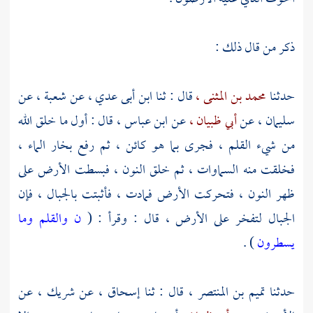
ذكر من قال ذلك :
حدثنا
محمد بن المثنى ،
قال : ثنا
ابن أبى عدي ،
عن
شعبة ،
عن
سليمان ،
عن
أبي ظبيان ،
عن
ابن عباس ،
قال : أول ما خلق الله
من شيء القلم ، فجرى بما هو كائن ، ثم رفع بخار الماء ،
فخلقت منه السماوات ، ثم خلق النون ، فبسطت الأرض على
ظهر النون ، فتحركت الأرض فمادت ، فأثبتت بالجبال ، فإن
الجبال لتفخر على الأرض ، قال : وقرأ : (
ن والقلم وما
يسطرون
) .
حدثنا
تميم بن المنتصر ،
قال : ثنا
إسحاق ،
عن
شريك ،
عن