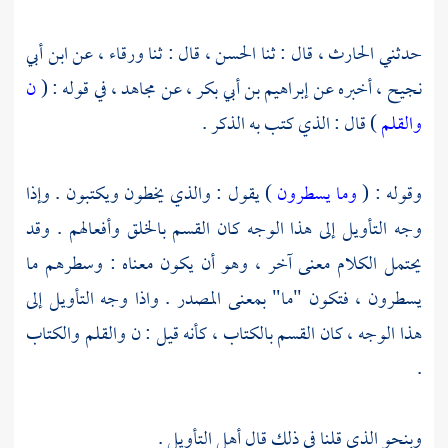
حدثني
الحارث ،
قال : ثنا
الحسن ،
قال : ثنا
ورقاء ،
عن
ابن أبي
نجيح ،
أخبره عن
إبراهيم بن أبي بكر ،
عن
مجاهد ،
في قوله : (
ن
والقلم
) قال : الذي كتب به الذكر .
وقوله : (
وما يسطرون
) يقول : والذي يخطون ويكتبون . وإذا
وجه التأويل إلى هذا الوجه كان القسم بالخلق وأفعالهم . وقد
يحتمل الكلام معنى آخر ، وهو أن يكون معناه : وسطرهم ما
يسطرون ، فتكون "ما" بمعنى المصدر . واذا وجه التأويل إلى
هذا الوجه ، كان القسم بالكتاب ، كأنه قيل : ن والقلم والكتاب
.
وبنحو الذي قلنا في ذلك قال أهل التأويل .