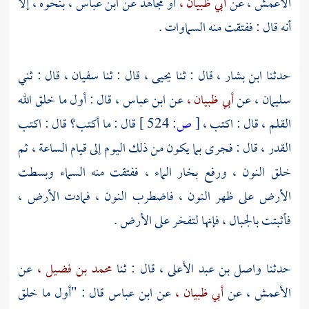
الأعمش ،
عن
أبي ظبيان ،
أو
مجاهد
عن
ابن عباس ،
بنحوه ، إلا
أنه قال : ففتقت منه السماوات .
حدثنا
ابن بشار ،
قال : ثنا
يحيى ،
قال : ثنا
سفيان ،
قال : ثني
سليمان ،
عن
أبي ظبيان ،
عن
ابن عباس ،
قال : أول ما خلق الله
القلم ، قال : اكتب ،
[
ص:
524 ]
قال : ما أكتب؟ قال : اكتب
القدر ، قال : فجرى بما يكون من ذلك اليوم إلى قيام الساعة ، ثم
خلق النون ، ورفع بخار الماء ، ففتقت منه السماء وبسطت
الأرض على ظهر النون ، فاضطرب النون ، فمادت الأرض ،
فأثبتت بالجبال ، فإنها لتفخر على الأرض .
حدثنا
واصل بن عبد الأعلى ،
قال : ثنا
محمد بن فضيل ،
عن
الأعمش ،
عن
أبي ظبيان ،
عن
ابن عباس
قال : "أول ما خلق