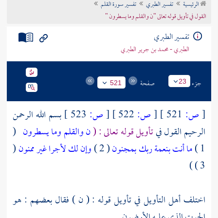
الرئيسية
تفسير الطبري
تفسير سورة القلم
تراجم الأعلام
القول في تأويل قوله تعالى "ن والقلم وما يسطرون "
تفسير الطبري
الطبري - محمد بن جرير الطبري
جزء
صفحة
23
521
[
ص:
521 ]
[
ص:
522 ]
[
ص:
523 ]
بسم الله الرحمن
الرحيم القول في
تأويل قوله تعالى : (
ن والقلم وما يسطرون
(
1 )
ما أنت بنعمة ربك بمجنون
( 2 )
وإن لك لأجرا غير ممنون
(
3 ) )
اختلف أهل التأويل في تأويل قوله : ( ن ) فقال بعضهم : هو
الحوت الذي عليه الأرضون .