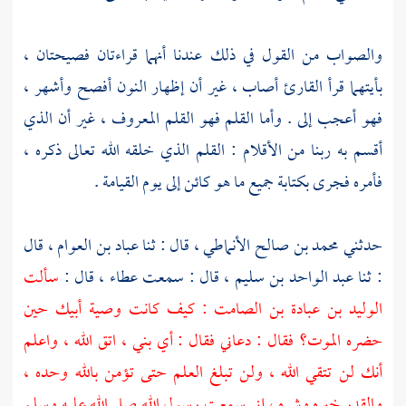
والصواب من القول في ذلك عندنا أنهما قراءتان فصيحتان ،
بأيتهما قرأ القارئ أصاب ، غير أن إظهار النون أفصح وأشهر ،
فهو أعجب إلى . وأما القلم فهو القلم المعروف ، غير أن الذي
أقسم به ربنا من الأقلام : القلم الذي خلقه الله تعالى ذكره ،
فأمره فجرى بكتابة جميع ما هو كائن إلى يوم القيامة .
حدثني
محمد بن صالح الأنماطي ،
قال : ثنا
عباد بن العوام ،
قال
: ثنا
عبد الواحد بن سليم ،
قال : سمعت
عطاء ،
قال :
سألت
الوليد بن عبادة بن الصامت
: كيف كانت وصية أبيك حين
حضره الموت؟ فقال : دعاني فقال : أي بني ، اتق الله ، واعلم
أنك لن تتقي الله ، ولن تبلغ العلم حتى تؤمن بالله وحده ،
والقدر خيره وشره ، إني سمعت رسول الله صلى الله عليه وسلم