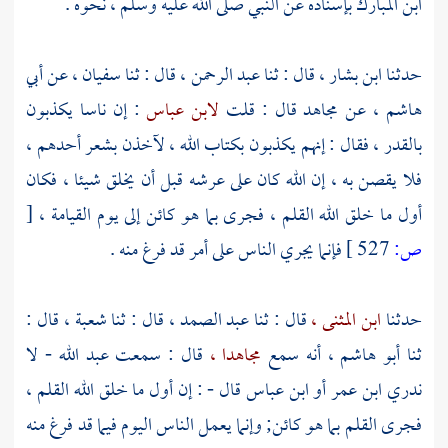
ابن المبارك
بإسناده عن النبي صلى الله عليه وسلم ، نحوه .
حدثنا
ابن بشار ،
قال : ثنا
عبد الرحمن ،
قال : ثنا
سفيان ،
عن
أبي
هاشم ،
عن
مجاهد
قال : قلت
لابن عباس
: إن ناسا يكذبون
بالقدر ، فقال : إنهم يكذبون بكتاب الله ، لآخذن بشعر أحدهم ،
فلا يقصن به ، إن الله كان على عرشه قبل أن يخلق شيئا ، فكان
أول ما خلق الله القلم ، فجرى بما هو كائن إلى يوم القيامة ،
[
ص:
527 ]
فإنما يجري الناس على أمر قد فرغ منه .
حدثنا
ابن المثنى ،
قال : ثنا
عبد الصمد ،
قال : ثنا
شعبة ،
قال :
ثنا
أبو هاشم ،
أنه سمع
مجاهدا ،
قال : سمعت
عبد الله
- لا
ندري
ابن عمر
أو
ابن عباس
قال - : إن أول ما خلق الله القلم ،
فجرى القلم بما هو كائن; وإنما يعمل الناس اليوم فيما قد فرغ منه