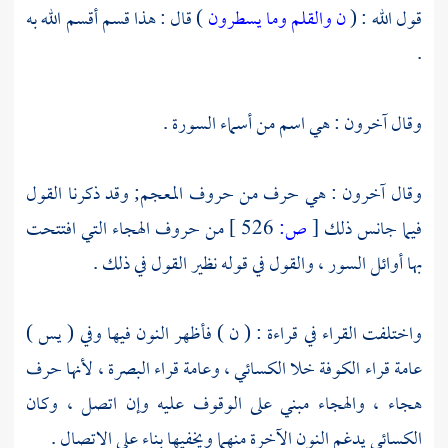
قول الله : (
ن والقلم وما يسطرون
) قال : هذا قسم أقسم الله به
.
وقال آخرون : هي اسم من أسماء السورة .
وقال آخرون : هي حرف من حروف المعجم; وقد ذكرنا القول
فيما جانس ذلك
[
ص:
526 ]
من حروف الهجاء التي افتتحت
بها أوائل السور ، والقول في قوله نظير القول في ذلك .
واختلفت القراء في قراءة : ( ن ) فأظهر النون فيها وفي ( يس )
عامة قراء
الكوفة
خلا
الكسائي ،
وعامة قراء
البصرة ،
لأنها حرف
هجاء ، والهجاء مبني على الوقوف عليه وإن اتصل ، وكان
الكسائي
يدغم النون الآخرة منهما ويخفيها بناء على الاتصال .