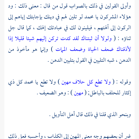
وأولى القولين في ذلك بالصواب قول من قال : معنى ذلك : ود
هؤلاء المشركون يا
محمد
لو تلين لهم في دينك بإجابتك إياهم إلى
الركون إلى آلهتهم ، فيلينون لك في عبادتك إلهك ، كما قال جل
ثناؤه : (
ولولا أن ثبتناك لقد كدت تركن إليهم شيئا قليلا إذا
لأذقناك ضعف الحياة وضعف الممات
) وإنما هو مأخوذ من
الدهن ، شبه التليين في القول بتليين الدهن .
وقوله : (
ولا تطع كل حلاف مهين
) ولا تطع يا
محمد
كل ذي
إكثار للحلف بالباطل; (
مهين
) : وهو الضعيف .
وبنحو الذي قلنا في ذلك قال أهل التأويل .
غير أن بعضهم وجه معنى المهين إلى الكذاب ، وأحسبه فعل ذلك