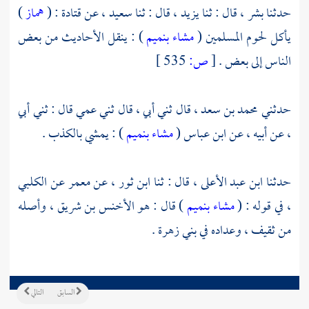
حدثنا
بشر ،
قال : ثنا
يزيد ،
قال : ثنا
سعيد ،
عن
قتادة
: (
هماز
)
يأكل لحوم المسلمين (
مشاء بنميم
) : ينقل الأحاديث من بعض
الناس إلى بعض .
[
ص:
535 ]
حدثني
محمد بن سعد ،
قال ثني أبي ، قال ثني عمي قال : ثني أبي
، عن أبيه ، عن
ابن عباس
(
مشاء بنميم
) : يمشي بالكذب .
حدثنا
ابن عبد الأعلى ،
قال : ثنا
ابن ثور ،
عن
معمر
عن
الكلبي
،
في قوله : (
مشاء بنميم
) قال : هو
الأخنس بن شريق ،
وأصله
من
ثقيف ،
وعداده في
بني زهرة
.
السابق
التالي