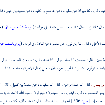
ميد ،
قال : ثنا
مهران
عن
سفيان ،
عن
عاصم بن كليب ،
عن
سعيد بن جبير ،
قال
قال : ثنا
يزيد ،
قال : ثنا
سعيد ،
عن
قتادة ،
في قوله : (
يوم يكشف عن ساق
) ق
بد الأعلى ،
قال : ثنا
ابن ثور ،
عن
معمر ،
عن
قتادة ،
في قوله : (
يوم يكشف عن
لحسين ،
قال : سمعت
أبا معاذ
يقول : ثنا
عبيد ،
قال : سمعت
الضحاك
يقول ف
اهلية يقولون : شمرت الحرب عن ساق ، يعني إقبال الآخرة وذهاب الدنيا
بن بشار ،
قال : ثنا
عبد الرحمن ،
قال : ثنا
سفيان ،
عن
سلمة بن كهيل ،
قال : ث
 يمر المسلمون ، قال : فيقول : من تعبدون؟ فيقولون : نعبد الله لا نشرك به شي
بحانه إذا
[
ص:
556 ]
اعترف إلينا عرفناه ، قال : فعند ذلك يكشف عن ساق