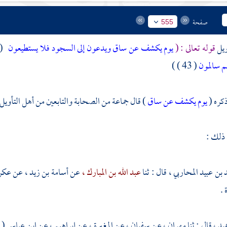
صفحة
555
ويل
قوله تعالى : (
يوم يكشف عن ساق ويدعون إلى السجود فلا يستطيعون
 42 )
 سالمون
( 43 ) )
ذكره (
يوم يكشف عن ساق
) قال جماعة من الصحابة والتابعين من أهل التأويل 
 ذلك :
 بن عبيد المحاربي ،
قال : ثنا
عبد الله بن المبارك ،
عن
أسامة بن زيد ،
عن
عكر
.
ميد ،
قال : ثنا
مهران ،
عن
سفيان ،
عن
المغيرة ،
عن
إبراهيم ،
عن
ابن عباس
(