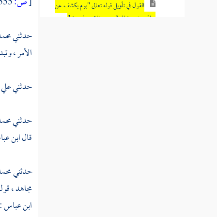
[
ص:
555 ]
القول في تأويل قوله تعالى "يوم يكشف عن
ساق ويدعون إلى السجود فلا يستطيعون "
حدثني
محمد
القول في تأويل قوله تعالى "فذرني ومن
الأمر ، وتب
يكذب بهذا الحديث "
القول في تأويل قوله تعالى "أم تسألهم أجرا
حدثني
علي 
فهم من مغرم مثقلون "
القول في تأويل قوله تعالى "فاصبر لحكم
حدثني
محمد
ربك ولا تكن كصاحب الحوت إذ نادى وهو
مكظوم "
قال
ابن عب
القول في تأويل قوله تعالى "فاجتباه ربه
حدثني
محمد
فجعله من الصالحين "
مجاهد ،
قوله
تفسير سورة الحاقة
ابن عباس
: