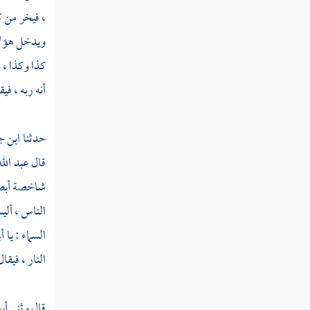
، فيخر من ك
تفسير سورة البلد
ويدخل هؤلاء
تفسير سورة الشمس
كذا وكذا ، 
تفسير سورة الليل
أنه ربه ، في
تفسير سورة الضحى
حدثنا
ابن ج
تفسير سورة الشرح
قال
عبد الل
تفسير سورة التين
شاخصة أبصار
الناس ، ألي
تفسير سورة العلق
السماء : يا 
تفسير سورة القدر
النار ، فيقا
تفسير سورة البينة
تفسير سورة الزلزلة
قال وثني
أب