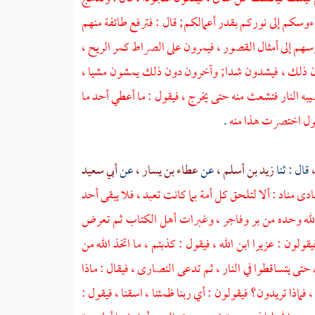
رءوسكم إلى نوركم بقدر أعمالكم; قال : فترفع طائفة منهم
هم إلى أمثال القصور ، فيمرون على الصراط كمر الريح ،
 دون ذلك ، فيشدون شدا; وآخرون دون ذلك يمشون مشيا ،
به النار فتشعث منه حتى يخرج ، فيقول : ما أعطي أحد ما
طول اختصرت هذا منه
.
،
قال : ثنا
زيد بن أسلم ،
عن
عطاء بن يسار ،
عن
أبي سعيد
نادى مناد : ألا لتلحق كل أمة بما كانت تعبد ، فلا يبقى أحد
 الله وحده من بر وفاجر ، وغبرات
أهل الكتاب
ثم تعرض
فيقولون :
عزيرا
ابن الله ، فيقول : كذبتم ، ما اتخذ الله من
 حتى يتساقطوا في النار ، ثم تدعى
النصارى ،
فيقال : ماذا
، فماذا تريدون؟ فيقولون : أي ربنا ظمئنا ، اسقنا ، فيقول :