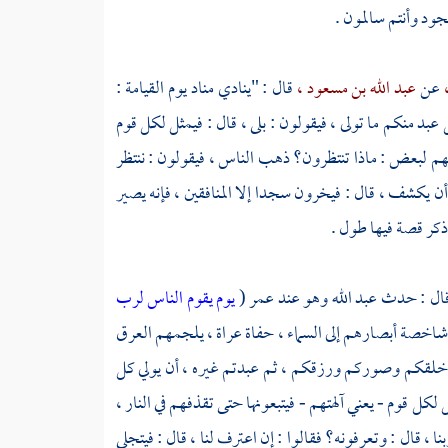
جود وأنتم سالمون .
،
عن
عبد الله بن مسعود ،
قال : "ينادي مناد يوم القيامة :
د منكم ما تولى ، فيقولون : بلى ، قال : فيمثل لكل قوم
عضهم لبعض : ماذا تنتظرون؟ ذهب الناس ، فيقولون : ننتظر
 أن يكشف ، قال : فيخرون سجدا إلا المنافقين ، فإنه يصير
ذكر قصة فيها طول .
ال : حدث
عبد الله
وهو عند
عمر
(
يوم يقوم الناس لرب
 ، شاخصة أبصارهم إلى السماء ، حفاة عراة ، يلجمهم العرق
ذي خلقكم وصوركم ورزقكم ، ثم عبدتم غيره ، أن يولي كل
 لكل قوم - يعني آلهتهم - فيتبعونها حتى تقذفهم في النار ،
 ، قال : وتعرفونه؟ فقالوا : إن اعترف لنا ، قال : فيتجلى