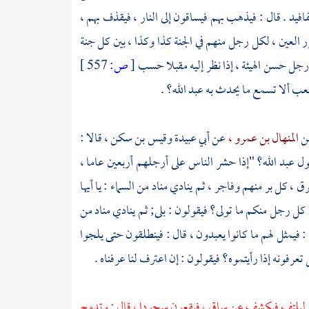
فيد . قال : فيذهب بهم فيساقون إلى النار ، فيقذف بهم ،
ور العين ، لكل رجل منهم في الجنة كذا وكذا ، بين كل جنة
 رجل حسن الهيئة ، إذا نظر إليه مقبلا حسب
[
ص:
557 ]
كعب ألا تسمع ما يحدث به عبد الله؟ .
ن
المنهال بن عمرو ،
عن
أبي عبيدة
وقيس بن سكن ،
قالا :
قول
عبد الله؟
"إذا حشر الناس على أرجلهم أربعين عاما ،
ل بر منهم وفاجر ، ثم ينادي مناد من السماء : يا أيها
ل رجل منكم ما تولى؟ فيقولون : بلى; ثم ينادي مناد من
 : فيمثل لهم ما كانوا يعبدون ، قال : فينطلقون حتى يلجوا
 تعرفونه إذا رأيتموه؟ فيقولون : إن اعترف لنا عرفناه .
ليلتف فيكشف عن ساق ، فيقعون سجودا ، قال : وتدمج