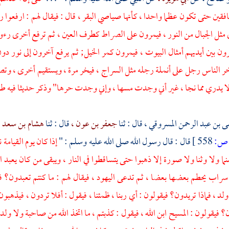
فقين حتى تكون عظما واحدا ، كأنها صياصي البقر ، قال : فيقال لهم : ارفعوا 
مثل الجبال من النور ، فيمرون على الصراط كطرف العين ، ثم ترفع أخرى رءوس
ون بين أيديهم أمثال البيوت ، فيمرون كمر الخيل; ثم يرفع آخرون إلى نور
ر الناس رجل على أنملة رجله مثل السراج ، فيخر مرة ، ويستقيم أخرى ، وتصي
 يدري مما نجا ، غير أني وجدت مسها ، وإني وجدت حرها" وذكر حديثا فيه 
 بن عبد الرحمن المسروقي ،
قال : ثنا
جعفر بن عون ،
قال : ثنا
هشام بن سعد 
ص:
558 ]
قال : قال رسول الله صلى الله عليه وسلم : "
إذا كان يوم القيامة 
ما ولا وثنا ولا صورة إلا ذهبوا حتى يتساقطوا في النار ، ويبقى من كان يعبد
 سراب يحطم بعضها بعضا ، ثم تدعى
اليهود ،
فيقال لهم : ما كنتم تعبدون؟ 
لد ، فماذا تريدون؟ فيقولون : أي ربنا ، ظمئنا ، فيقول : أفلا تردون ، فيذهبون
؟ فيقولون :
المسيح
ابن الله ، فيقول : كذبتم ، ما اتخذ الله من صاحبة ولا ولد 