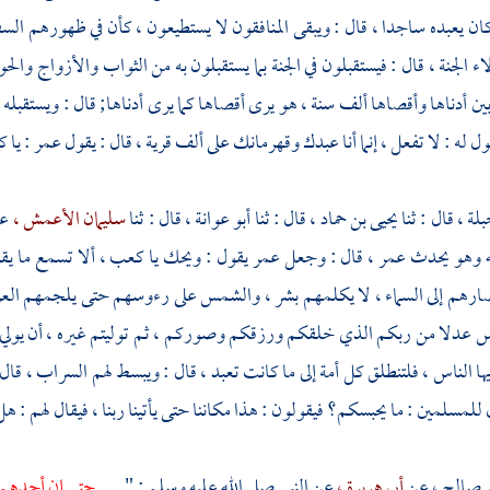
ان يعبده ساجدا ، قال : ويبقى المنافقون لا يستطيعون ، كأن في ظهورهم السفا
 الجنة ، قال : فيستقبلون في الجنة بما يستقبلون به من الثواب والأزواج والح
بين أدناها وأقصاها ألف سنة ، هو يرى أقصاها كما يرى أدناها; قال : ويستقبله
قول له : لا تفعل ، إنما أنا عبدك وقهرمانك على ألف قرية ، قال : يقول
عمر
: يا 
بلة ،
قال : ثنا
يحيى بن حماد ،
قال : ثنا
أبو عوانة ،
قال : ثنا
سليمان الأعمش ،
ع
ه
وهو يحدث
عمر ،
قال : وجعل
عمر
يقول : ويحك يا
كعب ،
ألا تسمع ما ي
هم إلى السماء ، لا يكلمهم بشر ، والشمس على رءوسهم حتى يلجمهم العرق ، ك
س عدلا من ربكم الذي خلقكم ورزقكم وصوركم ، ثم توليتم غيره ، أن يولي ك
أيها الناس ، فلتنطلق كل أمة إلى ما كانت تعبد ، قال : ويبسط لهم السراب ، قال
ل للمسلمين : ما يحبسكم؟ فيقولون : هذا مكاننا حتى يأتينا ربنا ، فيقال لهم : هل
و صالح ،
عن
أبي هريرة ،
عن النبي صلى الله عليه وسلم : " . . .
حتى إن أحدهم 