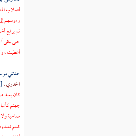
أصلاب المنا
تفسير سورة العاديات
رءوسهم إلى 
تفسير سورة القارعة
ثم يرفع آخر
تفسير سورة التكاثر
حتى يبقى آخ
أعطيت ، ولا
تفسير سورة العصر
تفسير سورة الهمزة
حدثني
موسى
تفسير سورة الفيل
الخدري ،
[
كان يعبد صن
تفسير سورة قريش
جهنم كأنها
تفسير سورة الماعون
صاحبة ولا و
تفسير سورة الكوثر
كنتم تعبدون