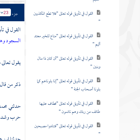
القول في تأويل قوله تعالى "فلا تطع المكذبين
جزء
23
"
القول في تأ
القول في تأويل قوله تعالى "مناع للخير معتد
السجود وهم
أثيم "
القول في تأويل قوله تعالى "أن كان ذا مال
يقول تعالى 
وبنين "
القول في تأويل قوله تعالى "إنا بلوناهم كما
ذكر من قال
بلونا أصحاب الجنة "
القول في تأويل قوله تعالى "فطاف عليها
حدثني
محمد
طائف من ربك وهم نائمون "
حرب وشدة 
القول في تأويل قوله تعالى "فتنادوا مصبحين
"
حدثنا
ابن ح