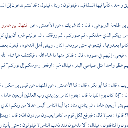
احد ، كأنما فيها السفافيد ، فيقولون : ربنا ، فيقول : قد كنتم تدعون إلى الس
 بن طلحة اليربوعي ،
قال : ثنا
شريك ،
عن
الأعمش ،
عن
المنهال بن عمرو 
ن ربكم الذي خلقكم ، ثم صوركم ، ثم رزقكم ، ثم توليتم غيره أن يولي كل عب
 كانوا يعبدونها ، فيتبعونها حتى توردهم النار ، ويبقى أهل الدعوة ، فيقول ب
ا ، فيجيء إليهم في صورة ، قال : فذكر منها ما شاء الله ، فيكشف عما شاء الله
م عظما واحدا مثل صياصي البقر ، فيقال لهم : ارفعوا رءوسكم إلى نوركم" ثم 
ريب ،
قال : ثنا
أبو بكر ،
قال : ثنا
الأعمش ،
عن
المنهال
عن
قيس بن سكن ،
ق
ل : "إذا كان يوم القيامة قال : يقوم الناس بين يدي رب العالمين أربعين عاما
م بشر أربعين عاما ، ثم ينادي مناد : يا أيها الناس أليس عدلا من ربكم ال
؟ قالوا : نعم؟ قال : فيرفع لكل قوم ما كانوا يعبدون من دون الله; قال : ويمثل
ون والمنافقون ، فيقال : ألا تذهبون فقد ذهب الناس؟ فيقولون : حتى يأتينا ربنا