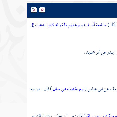
(
خاشعة أبصارهم ترهقهم ذلة وقد كانوا يدعون إلى
: يبدو عن أمر شديد .
مة ،
عن
ابن عباس
(
يوم يكشف عن ساق
) قال : هو يوم
يوم يكشف عن ساق
) قال : عن أمر عظيم ، كقول الشاعر