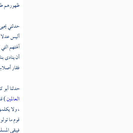
ظهورهم طبق و
تفسير سورة عبس
تفسير سورة التكوير
حدثني
يحيى
تفسير سورة الانفطار
أليس عدلا م
تفسير سورة المطففين
آلهتهم التي
أن ينادى بن
تفسير سورة الانشقاق
فقار أصلابه
تفسير سورة البروج
تفسير سورة الطارق
حدثنا
أبو ك
العالمين
) قا
تفسير سورة الأعلى
، ولا يكلمه
تفسير سورة الغاشية
قوم ما تولوا
تفسير سورة الفجر
فيبقى المسلم