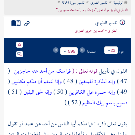
الرئيسية
تفسير الطبري
تفسير سورة الحاقة
تراجم الأعلام
القول في تأويل قوله تعالى "فما منكم من أحد عنه حاجزين "
تفسير الطبري
الطبري - محمد بن جرير الطبري
جزء
صفحة
23
595
القول في تأويل
قوله تعالى : (
فما منكم من أحد عنه حاجزين
(
47 )
وإنه لتذكرة للمتقين
( 48 )
وإنا لنعلم أن منكم مكذبين
(
49 )
وإنه لحسرة على الكافرين
( 50 )
وإنه لحق اليقين
( 51 )
فسبح باسم ربك العظيم
( 52 ) )
يقول تعالى ذكره : فما منكم أيها الناس من أحد عن
محمد
لو تقول
علينا بعض الأقاويل ، فأخذنا منه باليمين ، ثم لقطعنا منه الوتين