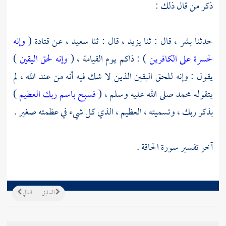
ذكر من قال ذلك :
حدثنا
بشر ،
قال : ثنا
يزيد ،
قال : ثنا
سعيد ،
عن
قتادة
(
وإنه
لحسرة على الكافرين
) : ذاكم يوم القيامة ، (
وإنه لحق اليقين
)
يقول : وإنه للحق اليقين الذين لا شك فيه أنه من عند الله ، لم
يتقوله
محمد
صلى الله عليه وسلم ، (
فسبح باسم ربك العظيم
)
بذكر ربك ، وتسميته ، العظيم ، الذي كل شيء في عظمته صغير .
آخر تفسير سورة الحاقة .
السابق
التالي