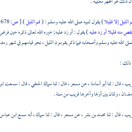
ن ذلك هو أظهر معنييه .
 الليل إلا قليلا
) يقول لنبيه صلى الله عليه وسلم : (
قم الليل
)
[
ص:
678 ]
نقص منه قليلا أو زد عليه
) يقول : أو زد عليه; خيره الله تعالى ذكره حين فرض
لى الله عليه وسلم وأصحابه فيما ذكر يقومون الليل ، نحو قيامهم في شهر رم
 ذلك :
ريب ،
قال : ثنا
أبو أسامة ،
عن
مسعر ،
قال : ثنا
سماك الحنفي ،
قال : سمعت
اب
مضان ، وكان بين أولها وآخرها قريب من سنة .
ريب ،
قال : ثنا
محمد بن بشر ،
عن
مسعر ،
قال : ثنا
سماك ،
أنه سمع
ابن عباس