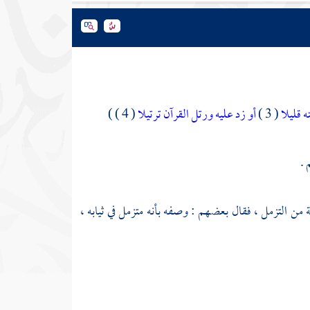
 قليلا
( 3 )
أو زد عليه ورتل القرآن ترتيلا
( 4 ) )
 .
 من التزمل ، فقال بعضهم : وصفه بأنه متزمل في ثيابه ،