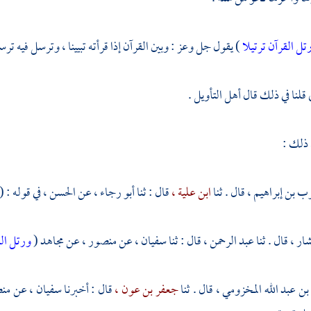
تل القرآن ترتيلا
) يقول جل وعز : وبين القرآن إذا قرأته تبيينا ، وترسل فيه ترسل
قلنا في ذلك قال أهل التأويل .
 ذلك :
ب بن إبراهيم ،
قال . ثنا
ابن علية ،
قال : ثنا
أبو رجاء ،
عن
الحسن ،
في قوله : (
شار ،
قال . ثنا
عبد الرحمن ،
قال : ثنا
سفيان ،
عن
منصور ،
عن
مجاهد
(
ورتل الق
بن عبد الله المخزومي ،
قال . ثنا
جعفر بن عون ،
قال : أخبرنا
سفيان ،
عن
من