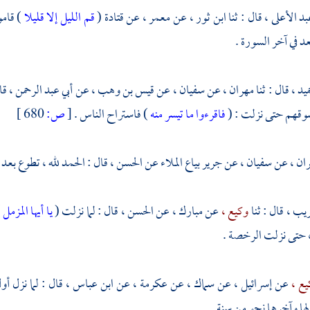
بد الأعلى ،
قال : ثنا
ابن ثور ،
عن
معمر ،
عن
قتادة
(
قم الليل إلا قليلا
) قام
بعد في آخر السورة .
ميد ،
قال : ثنا
مهران ،
عن
سفيان ،
عن
قيس بن وهب ،
عن
أبي عبد الرحمن ،
قا
وقهم حتى نزلت : (
فاقرءوا ما تيسر منه
) فاستراح الناس .
[
ص:
680 ]
ان ،
عن
سفيان ،
عن
جرير بياع الملاء
عن
الحسن ،
قال : الحمد لله ، تطوع بعد 
ريب ،
قال : ثنا
وكيع ،
عن
مبارك ،
عن
الحسن ،
قال : لما نزلت (
يا أيها المزمل
)
، حتى نزلت الرخصة .
يع ،
عن
إسرائيل ،
عن
سماك ،
عن
عكرمة ،
عن
ابن عباس ،
قال : لما نزل أ
لها وآخرها نحو من سنة .