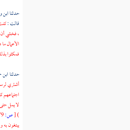
تفسير سورة الضحى
حدثنا
ابن و
تفسير سورة الشرح
قالت :
كنت 
تفسير سورة التين
، فخشي أن ي
الأعمال ما 
تفسير سورة العلق
فمكثوا بذلك
تفسير سورة القدر
تفسير سورة البينة
حدثنا
ابن ح
أشتري لرسو
تفسير سورة الزلزلة
اجتماعهم كر
تفسير سورة العاديات
لا يمل حتى 
تفسير سورة القارعة
)
[
ص:
679 ]
تفسير سورة التكاثر
يبتغون به 