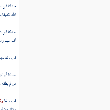
حدثنا
ابن ع
تفسير سورة الفلق
الله تخفيفا 
تفسير سورة الناس
حدثنا
ابن ح
أقدامهم وس
قال : ثنا
مهر
حدثنا
أبو ك
من لم يطقه 
قال : ثنا
وك
وكان بين أو