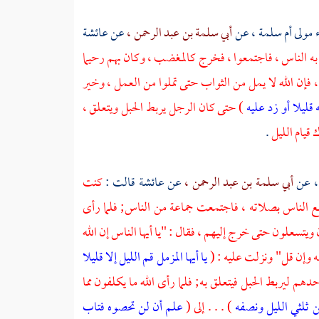
مولى أم سلمة ،
عن
أبي سلمة بن عبد الرحمن ،
عن
عائشة
به الناس ، فاجتمعوا ، فخرج كالمغضب ، وكان بهم رحيما
، فإن الله لا يمل من الثواب حتى تملوا من العمل ، وخير
 قليلا أو زد عليه
) حتى كان الرجل يربط الحبل ويتعلق ،
 قيام الليل
.
،
عن
أبي سلمة بن عبد الرحمن ،
عن
عائشة
قالت :
كنت
ع الناس بصلاته ، فاجتمعت جماعة من الناس; فلما رأى
سعلون حتى خرج إليهم ، فقال : "يا أيها الناس إن الله
ه وإن قل" ونزلت عليه : (
يا أيها المزمل قم الليل إلا قليلا
هم ليربط الحبل فيتعلق به; فلما رأى الله ما يكلفون مما
ن ثلثي الليل ونصفه
) . . . إلى (
علم أن لن تحصوه فتاب