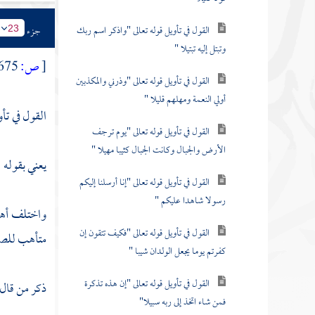
القول في تأويل قوله تعالى "واذكر اسم ربك
جزء
23
وتبتل إليه تبتيلا "
[
ص:
675 ]
القول في تأويل قوله تعالى "وذرني والمكذبين
أولي النعمة ومهلهم قليلا "
القول في تأ
القول في تأويل قوله تعالى "يوم ترجف
الأرض والجبال وكانت الجبال كثيبا مهيلا "
يعني بقوله :
القول في تأويل قوله تعالى "إنا أرسلنا إليكم
رسولا شاهدا عليكم "
واختلف أهل 
القول في تأويل قوله تعالى "فكيف تتقون إن
متأهب للصل
كفرتم يوما يجعل الولدان شيبا "
القول في تأويل قوله تعالى "إن هذه تذكرة
ذكر من قال
فمن شاء اتخذ إلى ربه سبيلا"