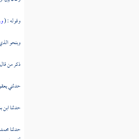
وقوله : (
ور
وبنحو الذي 
ذكر من قال
حدثني
يعقو
حدثنا
ابن ب
حدثنا
محمد 