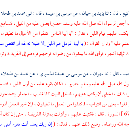
كيع ،
قال : ثنا
يزيد بن حيان ،
عن
موسى بن عبيدة ،
قال : ثني
محمد بن طحلاء 
أجعل لرسول الله صلى الله عليه وسلم حصيرا يصلي عليه من الليل ، فتسامع 
كتب عليهم قيام الليل ، فقال : "يا أيها الناس اكلفوا من الأعمال ما تطيقون 
دمتم عليه" ونزل القرآن : (
يا أيها المزمل قم الليل إلا قليلا نصفه أو انقص منه
 ثمانية أشهر ، فرأى الله ما يبتغون من رضوانه فرحمهم فردهم إلى الفريضة وترك
ميد ،
قال : ثنا
مهران ،
عن
موسى بن عبيدة الحميري ،
عن
محمد بن طحلاء 
ل الله صلى الله عليه وسلم حصيرا ، فكان يقوم عليه من أول الليل ، فتسم
ه ذلك ، فخشي أن يكتب عليهم ، فدخل البيت كالمغضب ، فجعلوا يتنحنحون ويت
تملوا - يعنى من الثواب - فاكلفوا من العمل ما تطيقون ، فإن خير العمل أدوم
السورة . قال : فكتبت عليهم ، وأنزلت بمنزلة الفريضة ، حتى إن كان أحد
وجه الله ورضاه ، وضع ذلك عنهم ، فقال : (
إن ربك يعلم أنك تقوم أدنى م