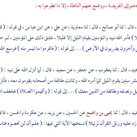
هم إلى الفريضة ، ووضع عنهم النافلة ، إلا ما تطوعوا به
.
،
قال : ثنا
أبو صالح ،
قال : ثنا
معاوية ،
عن
علي ،
عن
ابن عباس ،
في قوله : (
قم
ا
) فأمر الله نبيه والمؤمنين بقيام الليل إلا قليلا ، فشق ذلك على المؤمنين ، ثم
 وآخرون يضربون في الأرض
) . . . إلى قوله : (
فاقرءوا ما تيسر منه
) فوسع الله
ميد ،
قال : ثنا
يعقوب ،
عن
جعفر ،
عن
سعيد ،
قال : لما أنزل الله على نبيه : (
شر سنين يقوم الليل كما أمره الله ، وكانت طائفة من أصحابه يقومون معه ، فأنز
ليل ونصفه وطائفة من الذين معك
) . . . إلى قوله : (
وأقيموا الصلاة
) فخفف الل
ميد ،
قال : ثنا
يحيى بن واضح
عن
الحسين ،
عن
يزيد ،
عن
عكرمة
والحسن ،
قالا
 زد عليه ورتل القرآن ترتيلا
) نسختها الآية التي فيها : (
علم أن لن تحصوه فتاب