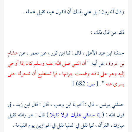
وقال آخرون : بل عني بذلك أن القول عينه ثقيل محمله .
ذكر من قال ذلك :
حدثنا
ابن عبد الأعلى ،
قال : ثنا
ابن ثور ،
عن
معمر ،
عن
هشام
بن عروة ،
عن أبيه "
أن النبي صلى الله عليه وسلم كان إذا أوحي
إليه وهو على ناقته وضعت جرانها ، فما تستطيع أن تتحرك حتى
يسرى عنه
" .
[
ص:
682 ]
حدثني
يونس ،
قال : أخبرنا
ابن وهب ،
قال : قال
ابن زيد ،
في
قول الله : (
إنا سنلقي عليك قولا ثقيلا
) قال : هو والله ثقيل
مبارك ، القرآن ، كما ثقل في الدنيا ثقل في الموازين يوم القيامة .