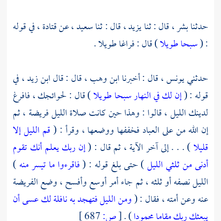
حدثنا
بشر ،
قال : ثنا
يزيد ،
قال : ثنا
سعيد ،
عن
قتادة ،
في قوله
: (
سبحا طويلا
) قال : فراغا طويلا .
حدثني
يونس ،
قال : أخبرنا
ابن وهب ،
قال : قال
ابن زيد ،
في
قوله : (
إن لك في النهار سبحا طويلا
) قال : لحوائجك ، فافرغ
لدينك الليل ، قالوا : وهذا حين كانت صلاة الليل فريضة ، ثم
إن الله من على العباد فخففها ووضعها ، وقرأ : (
قم الليل إلا
قليلا
) . . . إلى آخر الآية ، ثم قال : (
إن ربك يعلم أنك تقوم
أدنى من ثلثي الليل
) حتى بلغ قوله : (
فاقرءوا ما تيسر منه
)
الليل نصفه أو ثلثه ، ثم جاء أمر أوسع وأفسح ، وضع الفريضة
عنه وعن أمته ، فقال : (
ومن الليل فتهجد به نافلة لك عسى أن
يبعثك ربك مقاما محمودا
) .
[
ص:
687 ]