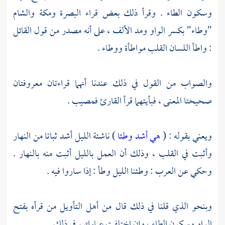
وسكون الطاء . وقرأ ذلك بعض قراء
البصرة
ومكة
والشام
"وطاء" بكسر الواو ومد الألف ، على أنه مصدر من قول القائل
: واطأ اللسان القلب مواطأة ووطاء .
والصواب من القول في ذلك عندنا أنهما قراءتان معروفتان
صحيحتا المعنى ، فبأيتهما قرأ القارئ فمصيب .
ويعني بقوله : (
هي أشد وطئا
) ناشئة الليل أشد ثباتا من النهار
وأثبت في القلب ، وذلك أن العمل بالليل أثبت منه بالنهار .
وحكي عن العرب : وطئنا الليل وطأ : إذا ساروا فيه .
وبنحو الذي قلنا في ذلك قال من أهل التأويل من قرأه بفتح
الواو وسكون الطاء ، وإن اختلفت عباراتهم في ذلك .