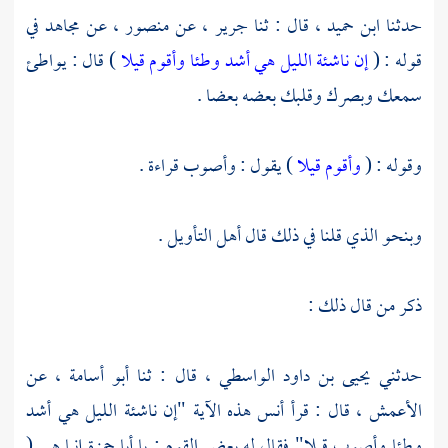
حدثنا
ابن حميد ،
قال : ثنا
جرير ،
عن
منصور ،
عن
مجاهد
في
قوله : (
إن ناشئة الليل هي أشد وطئا وأقوم قيلا
) قال : يواطئ
سمعك وبصرك وقلبك بعضه بعضا .
وقوله : (
وأقوم قيلا
) يقول : وأصوب قراءة .
وبنحو الذي قلنا في ذلك قال أهل التأويل .
ذكر من قال ذلك :
حدثني
يحيى بن داود الواسطي ،
قال : ثنا
أبو أسامة ،
عن
الأعمش ،
قال : قرأ
أنس
هذه الآية "إن ناشئة الليل هي أشد
وطئا وأصوب قيلا" فقال له بعض القوم : يا أبا حمزة إنما هي (