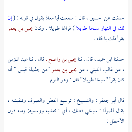
حدثت عن
الحسين ،
قال : سمعت
أبا معاذ
يقول في قوله : (
إن
لك في النهار سبحا طويلا
) فراغا طويلا . وكان
يحيى بن يعمر
يقرأ ذلك بالخاء .
حدثنا
ابن حميد ،
قال : ثنا
يحيى بن واضح ،
قال : ثنا
عبد المؤمن
،
عن
غالب الليثي ،
عن
يحيى بن يعمر
"من
جذيلة قيس
" أنه
كان يقرأ "سبخا طويلا" قال : وهو النوم .
قال
أبو جعفر
: والتسبيخ : توسيع القطن والصوف وتنفيشه ،
يقال للمرأة : سبخي قطنك ، أي : نفشيه ووسعيه; ومنه قول
الأخطل
: