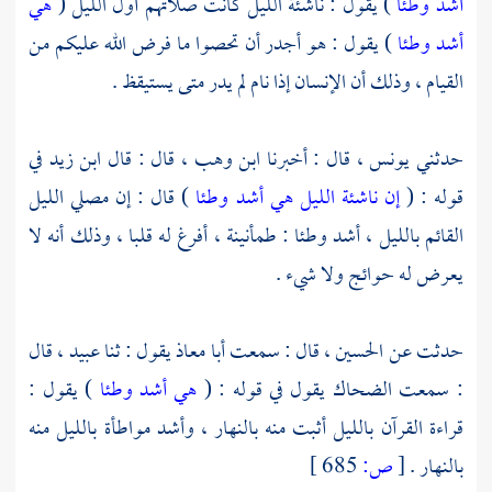
أشد وطئا
) يقول : ناشئة الليل كانت صلاتهم أول الليل (
هي
أشد وطئا
) يقول : هو أجدر أن تحصوا ما فرض الله عليكم من
القيام ، وذلك أن الإنسان إذا نام لم يدر متى يستيقظ .
حدثني
يونس ،
قال : أخبرنا
ابن وهب ،
قال : قال
ابن زيد
في
قوله : (
إن ناشئة الليل هي أشد وطئا
) قال : إن مصلي الليل
القائم بالليل ، أشد وطئا : طمأنينة ، أفرغ له قلبا ، وذلك أنه لا
يعرض له حوائج ولا شيء .
حدثت عن
الحسين ،
قال : سمعت
أبا معاذ
يقول : ثنا
عبيد ،
قال
: سمعت
الضحاك
يقول في قوله : (
هي أشد وطئا
) يقول :
قراءة القرآن بالليل أثبت منه بالنهار ، وأشد مواطأة بالليل منه
بالنهار .
[
ص:
685 ]