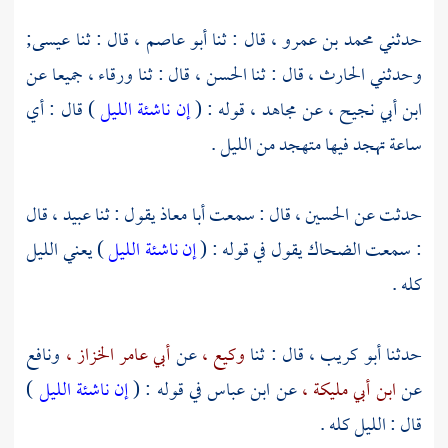
حدثني
محمد بن عمرو ،
قال : ثنا
أبو عاصم ،
قال : ثنا
عيسى;
وحدثني
الحارث ،
قال : ثنا
الحسن ،
قال : ثنا
ورقاء ،
جميعا عن
ابن أبي نجيح ،
عن
مجاهد ،
قوله : (
إن ناشئة الليل
) قال : أي
ساعة تهجد فيها متهجد من الليل .
حدثت عن
الحسين ،
قال : سمعت
أبا معاذ
يقول : ثنا
عبيد ،
قال
: سمعت
الضحاك
يقول في قوله : (
إن ناشئة الليل
) يعني الليل
كله .
حدثنا
أبو كريب ،
قال : ثنا
وكيع ،
عن
أبي عامر الخزاز ،
ونافع
عن
ابن أبي مليكة ،
عن
ابن عباس
في قوله : (
إن ناشئة الليل
)
قال : الليل كله .