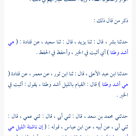
ذكر من قال ذلك :
حدثنا
بشر ،
قال : ثنا
يزيد ،
قال : ثنا
سعيد ،
عن
قتادة
: (
هي
أشد وطئا
) أي أثبت في الخير ، وأحفظ في الحفظ .
حدثنا
ابن عبد الأعلى ،
قال : ثنا
ابن ثور ،
عن
معمر ،
عن
قتادة
(
هي أشد وطئا
) قال : القيام بالليل أشد وطئا ، يقول : أثبت في
الخير .
حدثني
محمد بن سعد ،
قال : ثني أبي ، قال : ثني عمي ، قال :
ثني أبي ، عن أبيه ، عن
ابن عباس ،
قوله : (
إن ناشئة الليل هي