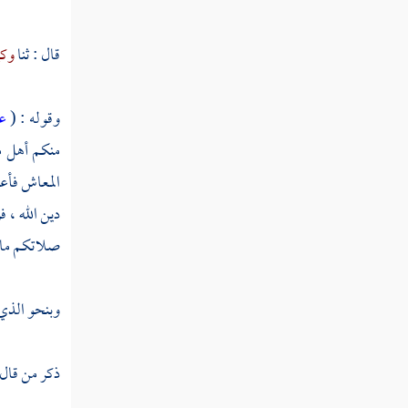
تفسير سورة الفلق
قال : ثنا
وكي
تفسير سورة الناس
وقوله : (
ع
منكم أهل 
المعاش فأع
دين الله ،
صلاتكم ما ت
وبنحو الذي 
ذكر من قال