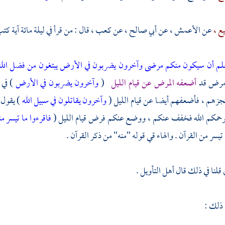
ع ،
عن
الأعمش ،
عن
أبي صالح ،
عن
كعب ،
قال : من قرأ في ليلة مائة آية كت
لم أن سيكون منكم مرضى وآخرون يضربون في الأرض يبتغون من فضل الل
مرض قد
أضعفه المرض عن قيام الليل
(
وآخرون يضربون في الأرض
) في
جزهم ، فأضعفهم أيضا عن قيام الليل (
وآخرون يقاتلون في سبيل الله
) يقول 
 فرحمكم الله فخفف عنكم ، ووضع عنكم فرض قيام الليل (
فاقرءوا ما تيسر م
يسر من القرآن . والهاء قي قوله "منه" من ذكر القرآن .
قلنا في ذلك قال أهل التأويل .
 ذلك :