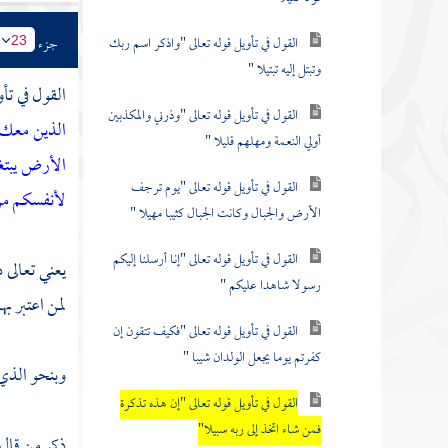
القول في تأويل قوله تعالى "واذكر اسم ربك
جزء
23
وتبتل إليه تبتيلا "
القول في تأ
القول في تأويل قوله تعالى "وذرني والمكذبين
الذين معك 
أولي النعمة ومهلهم قليلا "
الأرض يبتغو
القول في تأويل قوله تعالى "يوم ترجف
لأنفسكم من 
الأرض والجبال وكانت الجبال كثيبا مهيلا "
القول في تأويل قوله تعالى "إنا أرسلنا إليكم
يعني تعالى ذ
رسولا شاهدا عليكم "
لمن اعتبر به
القول في تأويل قوله تعالى "فكيف تتقون إن
كفرتم يوما يجعل الولدان شيبا "
وبنحو الذي 
القول في تأويل قوله تعالى "إن هذه تذكرة
فمن شاء اتخذ إلى ربه سبيلا"
ذكر من قال