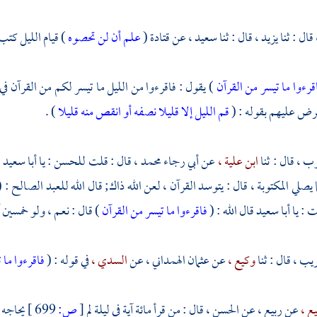
قال : ثنا
يزيد ،
قال : ثنا
سعيد ،
عن
قتادة
(
علم أن لن تحصوه
) قيام الليل كت
قرءوا ما تيسر من القرآن
) يقول : فاقرءوا من الليل ما تيسر لكم من القرآن
رض عليهم بقوله : (
قم الليل إلا قليلا نصفه أو انقص منه قليلا
) .
وب ،
قال : ثنا
ابن علية ،
عن
أبي رجاء محمد ،
قال : قلت
للحسن
: يا
أبا سعيد
م
ما يصلي المكتوبة ، قال : يتوسد القرآن ، لعن الله ذاك; قال الله للعبد الصالح : 
ت : يا
أبا سعيد
قال الله : (
فاقرءوا ما تيسر من القرآن
) قال : نعم ، ولو خمسين آي
ريب ،
قال : ثنا
وكيع ،
عن
عثمان الهمداني ،
عن
السدي ،
في قوله : (
فاقرءوا ما 
ع ،
عن
ربيع ،
عن
الحسن ،
قال : من قرأ مائة آية في ليلة لم
[
ص:
699 ]
يحاجه ا