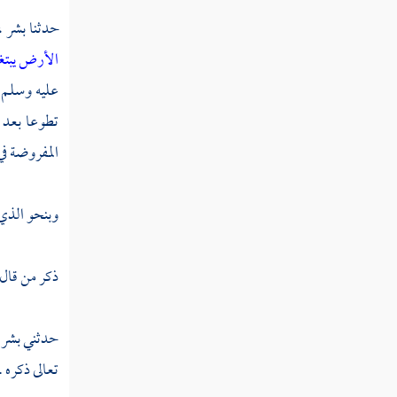
حدثنا
بشر ،
الأرض يبتغو
عليه وسلم و
تطوعا بعد 
المفروضة في
وبنحو الذي 
ذكر من قال
حدثني
بشر 
تعالى ذكره .