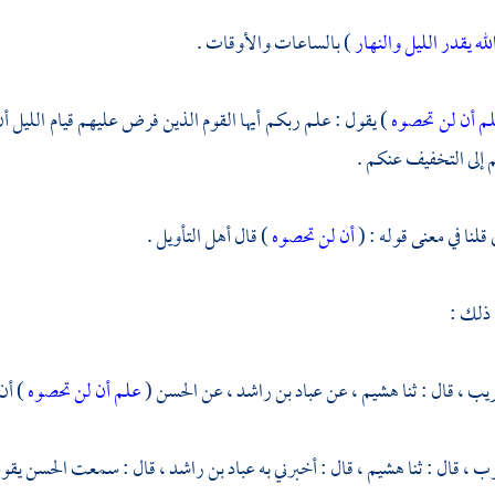
لله يقدر الليل والنهار
) بالساعات والأوقات .
م أن لن تحصوه
) يقول : علم ربكم أيها القوم الذين فرض عليهم قيام الليل أن
إلى التخفيف عنكم .
لنا في معنى قوله : (
أن لن تحصوه
) قال أهل التأويل .
 ذلك :
ريب ،
قال : ثنا
هشيم ،
عن
عباد بن راشد ،
عن
الحسن
(
علم أن لن تحصوه
) أن
وب ،
قال : ثنا
هشيم ،
قال : أخبرني به
عباد بن راشد ،
قال : سمعت
الحسن
يقول