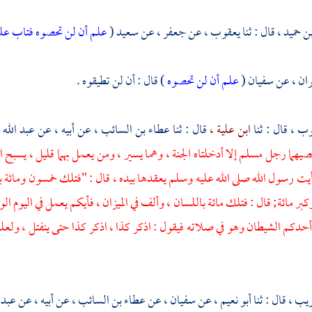
ن حميد ،
قال : ثنا
يعقوب ،
عن
جعفر ،
عن
سعيد
(
علم أن لن تحصوه فتاب عل
ان ،
عن
سفيان
(
علم أن لن تحصوه
) قال : أن لن تطيقوه .
وب ،
قال : ثنا
ابن علية ،
قال : ثنا
عطاء بن السائب ،
عن أبيه ، عن
عبد الله
صيهما رجل مسلم إلا أدخلتاه الجنة ، وهما يسير ، ومن يعمل بهما قليل ، يسبح 
رأيت رسول الله صلى الله عليه وسلم يعقدها بيده ، قال : "فتلك خمسون ومائة با
بر مائة; قال : فتلك مائة باللسان ، وألف في الميزان ، فأيكم يعمل في اليوم ا
 أحدكم الشيطان وهو في صلاته فيقول : اذكر كذا ، اذكر كذا حتى ينفتل ، ولعله
ريب ،
قال : ثنا
أبو نعيم ،
عن
سفيان ،
عن
عطاء بن السائب ،
عن أبيه ، عن
عبد 