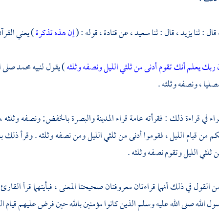
قال : ثنا
يزيد ،
قال : ثنا
سعيد ،
عن
قتادة ،
قوله : (
إن هذه تذكرة
) يعني القرآ
 ربك يعلم أنك تقوم أدنى من ثلثي الليل ونصفه وثلثه
) يقول لنبيه
محمد
صلى ا
صليا ، ونصفه وثلثه .
اء في قراءة ذلك : فقرأته عامة قراء
المدينة
والبصرة
بالخفض; ونصفه وثلثه ، ب
 من قيام الليل ، فقوموا أدنى من ثلثي الليل ومن نصفه وثلثه . وقرأ ذلك 
 ثلثي الليل وتقوم نصفه وثلثه .
القول في ذلك أنهما قراءتان معروفتان صحيحتا المعنى ، فبأيتهما قرأ القار
الله صلى الله عليه وسلم الذين كانوا مؤمنين بالله حين فرض عليهم قيام الل