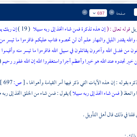
صفحة
697
ويل
قوله تعالى : (
إن هذه تذكرة فمن شاء اتخذ إلى ربه سبيلا
( 19 )
إن ربك يع
والله يقدر الليل والنهار علم أن لن تحصوه فتاب عليكم فاقرءوا ما تيسر 
ن من فضل الله وآخرون يقاتلون في سبيل الله فاقرءوا ما تيسر منه وأقيموا ا
خير تجدوه عند الله هو خيرا وأعظم أجرا واستغفروا الله إن الله غفور رحيم
 ) )
كره بقوله : إن هذه الآيات التي ذكر فيها أمر القيامة وأهوالها ،
[
ص:
697 ]
ا واتعظ (
فمن شاء اتخذ إلى ربه سبيلا
) يقول : فمن شاء من الخلق اتخذ إلى ربه طر
قلنا في ذلك قال أهل التأويل .
 ذلك :