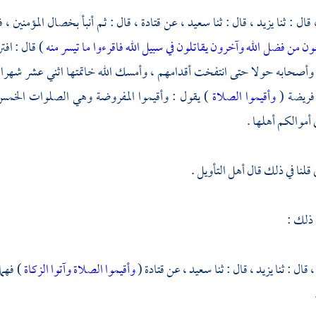
قال : ثنا
يزيد ،
قال : ثنا
سعيد ،
عن
قتادة ،
قال : ثم أنبأ بخصال المؤمنين ، 
ن من فضل الله وآخرون يقاتلون في سبيل الله فاقرءوا ما تيسر منه
) قال : افت
أصحابه حولا حتى انتفخت أقدامهم ، وأمسك الله خاتمتها اثني عشر شهرا في 
فريضة (
وأقيموا الصلاة
) يقول : وأقيموا المفروضة وهي الصلوات الخمس ف
 أموالكم أهلها .
قلنا في ذلك قال أهل التأويل .
 ذلك :
،
قال : ثنا
يزيد ،
قال : ثنا
سعيد ،
عن
قتادة
(
وأقيموا الصلاة وآتوا الزكاة
) فهما