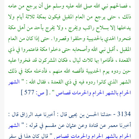
، فصالحهم نبي الله صلى الله عليه وسلم على أن يرجع من عامه
ذلك ، حتى يرجع من العام المقبل فيكون
بمكة
ثلاثة أيام ولا
يدخلها إلا بسلاح راكب ويخرج ، ولا يخرج بأحد من أهل
مكة
فنحروا الهدي
بالحديبية
وحلقوا وقصروا . حتى إذا كان من العام
المقبل ، أقبل نبي الله وأصحابه حتى دخلوا
مكة
فاعتمروا في ذي
القعدة ، فأقاموا بها ثلاث ليال ، فكان المشركون قد فخروا عليه
حين ردوه يوم
الحديبية
فأقصه الله منهم ، فأدخله
مكة
في ذلك
الشهر الذي كانوا ردوه فيه في ذي القعدة ، فقال الله : "
الشهر
الحرام بالشهر الحرام والحرمات قصاص
" .
[
ص:
577 ]
3134 - حدثنا
الحسن بن يحيى
قال : أخبرنا
عبد الرزاق
قال :
أخبرنا
معمر
عن
قتادة
وعن
عثمان
عن
مقسم
في قوله : "
الشهر
الحرام بالشهر الحرام والحرمات قصاص
" قال كان هذا في سفر