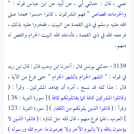
عمي ، قال : حدثني أبي ، عن أبيه عن
ابن عباس
قوله : "
والحرمات قصاص
" فهم المشركون ، كانوا حبسوا محمدا صلى
الله عليه وسلم في ذي القعدة عن البيت ، ففخروا عليه بذلك ،
فرجعه الله في ذي القعدة ، فأدخله الله
البيت الحرام
واقتص له
منهم .
3139 - حدثني
يونس
قال : أخبرنا
ابن وهب
قال : قال
ابن زيد
في قوله : "
الشهر الحرام بالشهر الحرام
" حتى فرغ من الآية ،
قال : هذا كله قد نسخ ، أمره أن يجاهد المشركين . وقرأ : (
وقاتلوا المشركين كافة كما يقاتلونكم كافة
) [ سورة التوبة : 36 ]
وقرأ : (
قاتلوا الذين يلونكم من الكفار
) [ سورة التوبة : 123
] العرب ، فلما فرغ منهم ، قال الله جل ثناؤه : (
قاتلوا الذين لا
يؤمنون بالله ولا باليوم الآخر ولا يحرمون ما حرم الله ورسوله
)