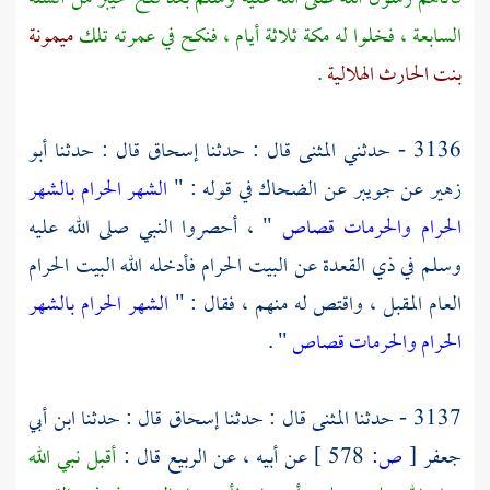
السابعة ، فخلوا له
مكة
ثلاثة أيام ، فنكح في عمرته تلك
ميمونة
بنت الحارث الهلالية
.
3136 - حدثني
المثنى
قال : حدثنا
إسحاق
قال : حدثنا
أبو
زهير
عن
جويبر
عن
الضحاك
في قوله : "
الشهر الحرام بالشهر
الحرام والحرمات قصاص
" ، أحصروا النبي صلى الله عليه
وسلم في ذي القعدة عن
البيت الحرام
فأدخله الله
البيت الحرام
العام المقبل ، واقتص له منهم ، فقال : "
الشهر الحرام بالشهر
الحرام والحرمات قصاص
" .
3137 - حدثنا
المثنى
قال : حدثنا
إسحاق
قال : حدثنا
ابن أبي
جعفر
[
ص:
578 ]
عن أبيه ، عن
الربيع
قال :
أقبل نبي الله