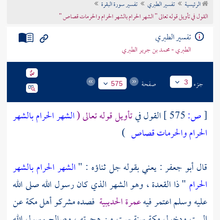
الرئيسية
تفسير الطبري
تفسير سورة البقرة
تراجم الأعلام
القول في تأويل قوله تعالى " الشهر الحرام بالشهر الحرام والحرمات قصاص "
تفسير الطبري
الطبري - محمد بن جرير الطبري
جزء
صفحة
3
575
[
ص:
575 ]
القول في
تأويل قوله تعالى (
الشهر الحرام بالشهر
الحرام والحرمات قصاص
)
قال
أبو جعفر
: يعني بقوله جل ثناؤه : "
الشهر الحرام بالشهر
الحرام
" ذا القعدة ، وهو الشهر الذي كان رسول الله صلى الله
عليه وسلم اعتمر فيه
عمرة
الحديبية
فصده
مشركو أهل مكة
عن
البيت ودخول
مكة
سنة ست من هجرته ، وصالح رسول الله