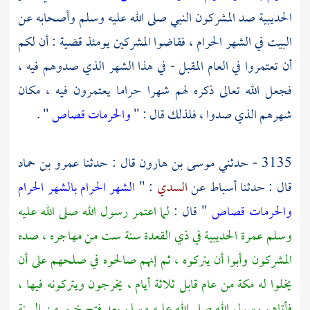
الحديبية
صد المشركون النبي صلى الله عليه وسلم وأصحابه عن
البيت في الشهر الحرام ، فقاضوا المشركين يومئذ قضية : أن لكم
أن تعتمروا في العام المقبل - في هذا الشهر الذي صدوهم فيه ،
فجعل الله تعالى ذكره لهم شهرا حراما يعتمرون فيه ، مكان
شهرهم الذي صدوا ، فلذلك قال : "
والحرمات قصاص
" .
3135 - حدثني
موسى بن هارون
قال : حدثنا
عمرو بن حماد
قال : حدثنا
أسباط
عن
السدي
: "
الشهر الحرام بالشهر الحرام
والحرمات قصاص
" قال :
لما اعتمر رسول الله صلى الله عليه
وسلم عمرة الحديبية في ذي القعدة سنة ست من مهاجره ، صده
المشركون وأبوا أن يتركوه ، ثم إنهم صالحوه في صلحهم على أن
يخلوا له
مكة
من عام قابل ثلاثة أيام ، يخرجون ويتركونه فيها ،
فأتاهم رسول الله صلى الله عليه وسلم بعد فتح
خيبر
من السنة