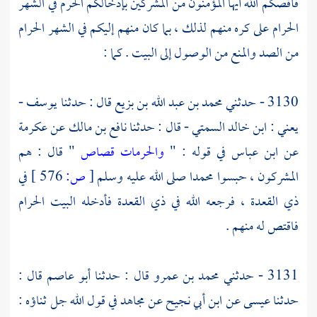
فأقصكم الله أيها المؤمنون من المشركين بإدخالكم الحرم في الشهر
الحرام على كره منهم لذلك ، بما كان منهم إليكم في الشهر الحرام
من الصد والمنع من الوصول إلى البيت . كما :
3130 - حدثني
محمد بن عبد الله بن بزيع
قال : حدثنا
يوسف -
يعني : ابن خالد السمتي
- قال : حدثنا
نافع بن مالك
عن
عكرمة
عن
ابن عباس
في قوله : "
والحرمات قصاص
" قال : هم
المشركون ، حبسوا محمدا صلى الله عليه وسلم
[
ص:
576 ]
في
ذي القعدة ، فرجعه الله في ذي القعدة فأدخله
البيت الحرام
فاقتص له منهم .
3131 - حدثني
محمد بن عمرو
قال : حدثنا أبو
عاصم
قال :
حدثنا
عيسى
عن
ابن أبي نجيح
عن
مجاهد
في قول الله جل ثناؤه :