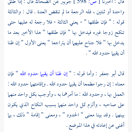
قال : أخبرنا
[
ص:
598 ]
جويبر
عن
الضحاك
قال : إذا طلق
واحدة أو ثنتين ، فله الرجعة ما لم تنقض العدة . قال : والثالثة
قوله : " فإن طلقها " - يعني الثالثة - فلا رجعة له عليها حتى
تنكح زوجا غيره فيدخل بها " فإن طلقها " هذا الأخير بعد ما
يدخل بها " فلا جناح عليهما أن يتراجعا " يعنى الأول " إن ظنا
أن يقيما حدود الله " .
قال
أبو جعفر
: وأما قوله : "
إن ظنا أن يقيما حدود الله
" فإن
معناه : إن رجوا مطمعا أن يقيما حدود الله . وإقامتهما حدود الله :
العمل بها ، وحدود الله : ما أمرهما به ، وأوجب بكل واحد منهما
على صاحبه ، وألزم كل واحد منهما بسبب النكاح الذي يكون
بينهما . وقد بينا معنى " الحدود " ، ومعنى " إقامة " ذلك ، بما
أغنى عن إعادته في هذا الموضع .