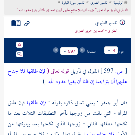
الرئيسية
تفسير الطبري
تفسير سورة البقرة
تراجم الأعلام
القول في تأويل قوله تعالى " فإن طلقها فلا جناح عليهما أن يتراجعا إن ظنا أن يقيما حدود الله "
تفسير الطبري
الطبري - محمد بن جرير الطبري
جزء
صفحة
4
597
[
ص:
597 ]
القول في تأويل
قوله تعالى (
فإن طلقها فلا جناح
عليهما أن يتراجعا إن ظنا أن يقيما حدود الله
)
قال
أبو جعفر
: يعني تعالى ذكره بقوله :
فإن طلقها
فإن طلق
المرأة - التي بانت من زوجها بآخر التطليقات الثلاث بعد ما
نكحها مطلقها الثاني - زوجها الذي نكحها بعد بينونتها من
الأول
فلا جناح عليهما
يقول تعالى ذكره : فلا حرج على المرأة