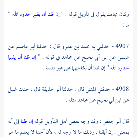
وكان
مجاهد
يقول في تأويل قوله : "
إن ظنا أن يقيما حدود الله
"
ما : -
4907 - حدثني به
محمد بن عمرو
قال : حدثنا
أبو عاصم
عن
عيسى
عن
ابن أبي نجيح
عن
مجاهد
في قوله : "
إن ظنا أن يقيما
حدود الله
" إن ظنا أن نكاحهما على غير دلسة .
4908 - حدثني
المثنى
قال : حدثنا
أبو حذيفة
قال : حدثنا
شبل
عن
ابن أبي نجيح
عن
مجاهد
مثله .
قال
أبو جعفر
: وقد وجه بعض أهل التأويل قوله
إن ظنا
إلى أنه
بمعنى : إن أيقنا . وذلك ما لا وجه له ، لأن أحدا لا يعلم ما هو