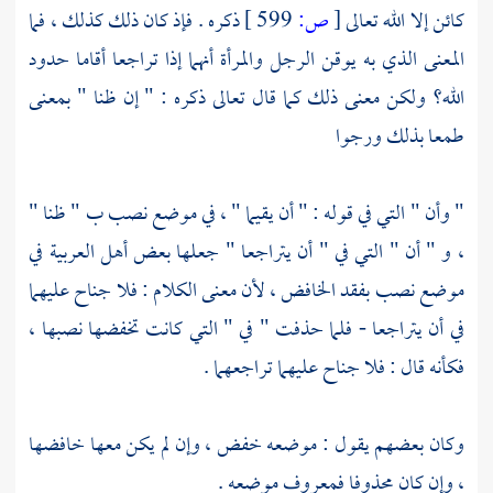
كائن إلا الله تعالى
[
ص:
599 ]
ذكره . فإذ كان ذلك كذلك ، فما
المعنى الذي به يوقن الرجل والمرأة أنهما إذا تراجعا أقاما حدود
الله؟ ولكن معنى ذلك كما قال تعالى ذكره : " إن ظنا " بمعنى
طمعا بذلك ورجوا
" وأن " التي في قوله : " أن يقيما " ، في موضع نصب ب " ظنا "
، و " أن " التي في " أن يتراجعا " جعلها بعض أهل العربية في
موضع نصب بفقد الخافض ، لأن معنى الكلام : فلا جناح عليهما
في أن يتراجعا - فلما حذفت " في " التي كانت تخفضها نصبها ،
فكأنه قال : فلا جناح عليهما تراجعهما .
وكان بعضهم يقول : موضعه خفض ، وإن لم يكن معها خافضها
، وإن كان محذوفا فمعروف موضعه .