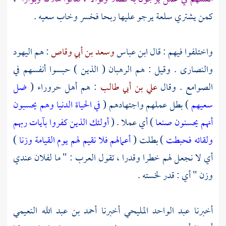
كمن يشتري سلعة يرجو عليها ربحا فخسر وخاب سعيه .
واختلفوا فيهم : قال
ابن عباس
وسعد بن أبي وقاص
: هم
اليهود
والنصارى
. وقيل : هم الرهبان ( الذين ) حبسوا أنفسهم في
الصوامع . وقال
علي بن أبي طالب
: هم
أهل حروراء
(
ضل
سعيهم
) بطل عملهم واجتهادهم (
في الحياة الدنيا وهم يحسبون
أنهم يحسنون صنعا
) أي عملا . (
أولئك الذين كفروا بآيات ربهم
ولقائه فحبطت
) بطلت (
أعمالهم فلا نقيم لهم يوم القيامة وزنا
)
أي لا نجعل لهم خطرا وقدرا ، تقول العرب : " ما لفلان عندي
وزن " أي : قدر لخسته .
أخبرنا
عبد الواحد المليحي
أخبرنا
أحمد بن عبد الله النعيمي