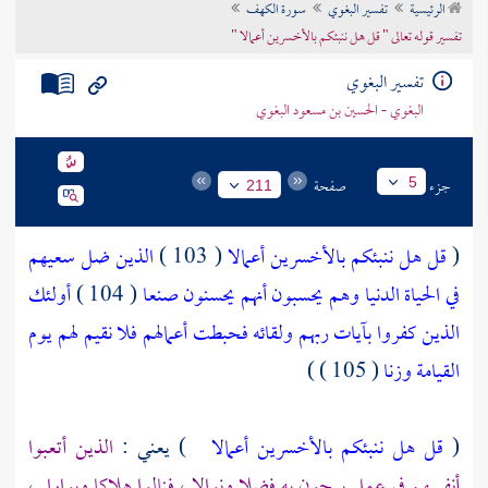
الرئيسية
تفسير البغوي
سورة الكهف
تراجم الأعلام
تفسير قوله تعالى " قل هل ننبئكم بالأخسرين أعمالا "
تفسير البغوي
البغوي - الحسين بن مسعود البغوي
جزء
صفحة
5
211
(
قل هل ننبئكم بالأخسرين أعمالا
( 103 )
الذين ضل سعيهم
في الحياة الدنيا وهم يحسبون أنهم يحسنون صنعا
( 104 )
أولئك
الذين كفروا بآيات ربهم ولقائه فحبطت أعمالهم فلا نقيم لهم يوم
القيامة وزنا
( 105 ) )
(
قل هل ننبئكم بالأخسرين أعمالا
) يعني :
الذين أتعبوا
أنفسهم في عمل يرجون به فضلا ونوالا ، فنالوا هلاكا وبوارا
،