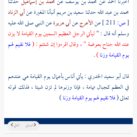
أخبرنا
أحمد
عن
محمد بن يوسف
عن
محمد بن إسماعيل
حدثنا
محمد بن عبد الله
حدثنا
سعيد بن مريم
أنبأنا
المغيرة
عن
أبي الزناد
[
ص:
211 ]
عن
الأعرج
عن
أبي هريرة
عن النبي صلى الله عليه
وسلم أنه قال : "
ليأتي الرجل العظيم السمين يوم القيامة لا يزن
عند الله جناح بعوضة " ، وقال اقرءوا إن شئتم : (
فلا نقيم لهم
يوم القيامة وزنا
)
.
قال
أبو سعيد الخدري
: يأتي أناس بأعمال يوم القيامة هي عندهم
في العظم كجبال تهامة ، فإذا وزنوها لم تزن شيئا ، فذلك قوله
تعالى (
فلا نقيم لهم يوم القيامة وزنا
)
السابق
التالي