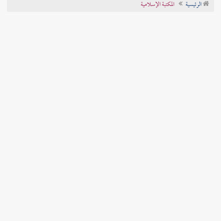
الرئيسية
المكتبة الإسلامية
تراجم الأعلام