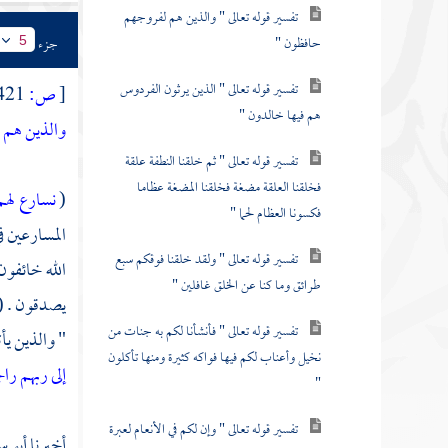
تفسير قوله تعالى " والذين هم لفروجهم
حافظون "
جزء
5
تفسير قوله تعالى " الذين يرثون الفردوس
[
ص:
421 ]
هم فيها خالدون "
والذين هم ب
تفسير قوله تعالى " ثم خلقنا النطفة علقة
فخلقنا العلقة مضغة فخلقنا المضغة عظاما
(
نسارع لهم
فكسونا العظام لحما "
المسارعين ف
تفسير قوله تعالى " ولقد خلقنا فوقكم سبع
الله خائفون
طرائق وما كنا عن الخلق غافلين "
يصدقون . (
تفسير قوله تعالى " فأنشأنا لكم به جنات من
" والذين يأت
نخيل وأعناب لكم فيها فواكه كثيرة ومنها تأكلون
إلى ربهم ر
"
تفسير قوله تعالى " وإن لكم في الأنعام لعبرة
أخبرنا
أبو س