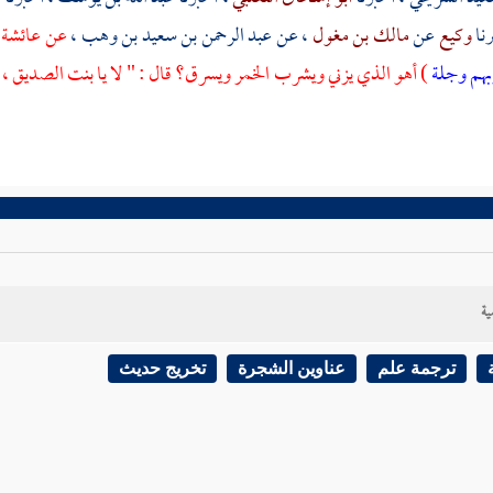
رنا
وكيع
عن
مالك بن مغول
، عن
عبد الرحمن بن سعيد بن وهب
،
عن
عائشة
وبهم وجلة
) أهو الذي يزني ويشرب الخمر ويسرق؟ قال : " لا يا بنت الصديق ،
ية
ترجمة علم
عناوين الشجرة
تخريج حديث