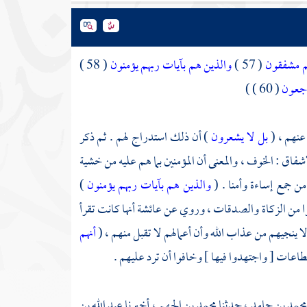
هم مشفقون
( 57 )
والذين هم بآيات ربهم يؤمنون
( 58 )
راجعون
( 60 ) )
 عنهم ، (
بل لا يشعرون
) أن ذلك استدراج لهم . ثم ذكر
شفاق : الخوف ، والمعنى أن المؤمنين بما هم عليه من خشية
من جمع إساءة وأمنا . (
والذين هم بآيات ربهم يؤمنون
)
وا من الزكاة والصدقات ، وروي عن
عائشة
أنها كانت تقرأ
ا ينجيهم من عذاب الله وأن أعمالهم لا تقبل منهم ، (
أنهم
لطاعات [ واجتهدوا فيها ] وخافوا أن ترد عليهم .
حمد بن حامد
، حدثنا
محمد بن الجهم
، أخبرنا
عبد الله بن