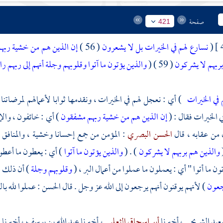
صفحة
421
(
نسارع لهم في الخيرات بل لا يشعرون
( 56 )
إن الذين هم من خشية رب
ربهم لا يشركون
( 59 ) (
والذين يؤتون ما آتوا وقلوبهم وجلة أنهم إلى ربهم 
 في الخيرات
) أي : نعجل لهم في الخيرات ، ونقدمها ثوابا لأعمالهم لمرضاتنا
ي الخيرات فقال : (
إن الذين هم من خشية ربهم مشفقون
) أي : خائفون ، والإ
 من عقابه ، قال
الحسن البصري
: المؤمن من جمع إحسانا وخشية ، والمنافق 
والذين هم بربهم لا يشركون
) . (
والذين يؤتون ما آتوا
) أي : يعطون ما أعط
ون ما أتوا " أي : يعملون ما عملوا من أعمال البر ، (
وقلوبهم وجلة
) أن ذلك ل
اجعون
) لأنهم يوقنون أنهم يرجعون إلى الله عز وجل . قال
الحسن
: عملوا لله با
عيد الشريحي
، أخبرنا
أبو إسحاق الثعلبي
، أخبرنا
عبد الله بن يوسف
، أخبرنا
م