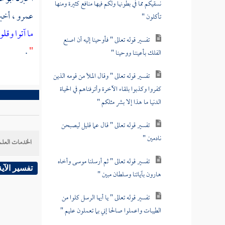
نسقيكم مما في بطونها ولكم فيها منافع كثيرة ومنها
عمرو
، أخب
تأكلون "
ما آتوا وقل
تفسير قوله تعالى " فأوحينا إليه أن اصنع
.
"
الفلك بأعيننا ووحينا "
تفسير قوله تعالى " وقال الملأ من قومه الذين
كفروا وكذبوا بلقاء الآخرة وأترفناهم في الحياة
الدنيا ما هذا إلا بشر مثلكم "
تفسير قوله تعالى " قال عما قليل ليصبحن
نادمين "
الخدمات العلم
تفسير قوله تعالى " ثم أرسلنا موسى وأخاه
تفسير الآية
هارون بآياتنا وسلطان مبين "
تفسير قوله تعالى " يا أيها الرسل كلوا من
الطيبات واعملوا صالحا إني بما تعملون عليم "