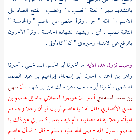
بالتشديد فيهما " لعنة " نصب ، " وغضب " بفتح الضاد على
الاسم ، " الله " جر . وقرأ
حفص
عن
عاصم
" والخامسة "
الثانية نصب ، أي : ويشهد الشهادة الخامسة . وقرأ الآخرون
بالرفع على الابتداء وخبره في " أن " كالأولى .
وسبب نزول هذه الآية
ما أخبرنا
أبو الحسن السرخسي
، أخبرنا
زاهر بن أحمد
، أخبرنا
أبو إسحاق إبراهيم بن عبد الصمد
الهاشمي
، أخبرنا
أبو مصعب
، عن
مالك
عن
ابن شهاب
أن
سهل
بن سعد الساعدي
أخبره أن
عويمرا العجلاني
جاء إلى
عاصم بن
عدي الأنصاري
فقال له : يا
عاصم
أرأيت لو أن رجلا وجد مع
امرأته رجلا أيقتله فتقتلونه ، أم كيف يفعل ؟ سل لي عن ذلك يا
عاصم
رسول الله - صلى الله عليه وسلم - قال : فسأل
عاصم