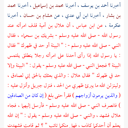
أخبرنا
أحمد بن يوسف
، أخبرنا
محمد بن إسماعيل
، أخبرنا
محمد
بن بشار
، أخبرنا
ابن أبي عدي
، عن
هشام بن حسان
، أخبرنا
عكرمة
،
عن
ابن عباس
، أن
هلال بن أمية
قذف امرأته عند
رسول الله - صلى الله عليه وسلم -
بشريك بن سحماء ،
فقال
النبي - صلى الله عليه وسلم - : " البينة أو حد في ظهرك " فقال
: يا رسول الله إذا رأى أحدنا على امرأته رجلا ينطلق يلتمس
البينة ؟ فجعل النبي - صلى الله عليه وسلم - يقول : " البينة وإلا
حد في ظهرك " فقال
هلال
: والذي بعثك بالحق إني لصادق ،
ولينزلن الله ما يبرئ ظهري من الحد ، فنزل
جبريل
وأنزل عليه :
(
والذين يرمون أزواجهم
) فقرأ حتى بلغ (
إن كان من الصادقين
) فانصرف النبي - صلى الله عليه وسلم - فأرسل إليهما ، فجاء
هلال
فشهد ، والنبي - صلى الله عليه وسلم - يقول : " إن الله
يعلم أن أحدكما كاذب ، فهل منكما تائب " ؟ ثم قامت فشهدت