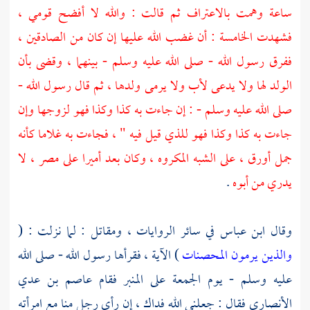
ساعة وهمت بالاعتراف ثم قالت : والله لا أفضح قومي ،
فشهدت الخامسة : أن غضب الله عليها إن كان من الصادقين ،
ففرق رسول الله - صلى الله عليه وسلم - بينهما ، وقضى بأن
الولد لها ولا يدعى لأب ولا يرمى ولدها ، ثم قال رسول الله -
صلى الله عليه وسلم - : إن جاءت به كذا وكذا فهو لزوجها وإن
جاءت به كذا وكذا فهو للذي قيل فيه " ، فجاءت به غلاما كأنه
جمل أورق ، على الشبه المكروه ، وكان بعد أميرا على
مصر ،
لا
يدري من أبوه
.
وقال
ابن عباس
في سائر الروايات ،
ومقاتل
: لما نزلت : (
والذين يرمون المحصنات
) الآية ، فقرأها رسول الله - صلى الله
عليه وسلم - يوم الجمعة على المنبر فقام
عاصم بن عدي
الأنصاري
فقال : جعلني الله فداك ، إن رأى رجل منا مع امرأته