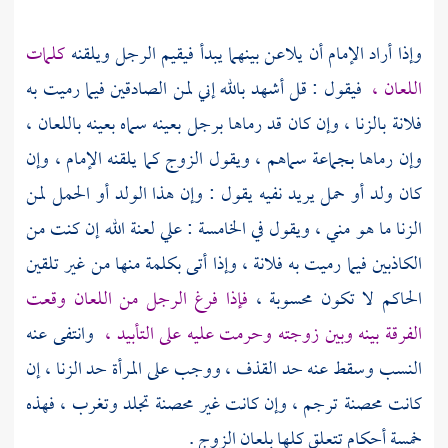
وإذا أراد الإمام أن يلاعن بينهما يبدأ فيقيم الرجل ويلقنه
كلمات
اللعان ،
فيقول : قل أشهد بالله إني لمن الصادقين فيما رميت به
فلانة بالزنا ، وإن كان قد رماها برجل بعينه سماه بعينه باللعان ،
وإن رماها بجماعة سماهم ، ويقول الزوج كما يلقنه الإمام ، وإن
كان ولد أو حمل يريد نفيه يقول : وإن هذا الولد أو الحمل لمن
الزنا ما هو مني ، ويقول في الخامسة : علي لعنة الله إن كنت من
الكاذبين فيما رميت به فلانة ، وإذا أتى بكلمة منها من غير تلقين
الحاكم لا تكون محسوبة ،
فإذا فرغ الرجل من اللعان وقعت
الفرقة بينه وبين زوجته وحرمت عليه على التأبيد ،
وانتفى عنه
النسب وسقط عنه حد القذف ، ووجب على المرأة حد الزنا ، إن
كانت محصنة ترجم ، وإن كانت غير محصنة تجلد وتغرب ، فهذه
خمسة أحكام تتعلق كلها بلعان الزوج .