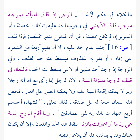
والكلام في حكم الآية : أن
الرجل إذا قذف امرأته فموجبه
موجب قذف الأجنبي
في وجوب الحد عليه إن كانت محصنة ، أو
التعزير إن لم تكن محصنة ، غير أن المخرج منهما مختلف; فإذا قذف
[
ص:
16 ]
أجنبيا يقام الحد عليه ، إلا أن يقيم أربعة من الشهود
على زناه ، أو يقر به المقذوف فيسقط عنه حد القذف ، وفي
الزوجة إذا وجد أحد هذين أو لاعن يسقط عنه الحد ،
فاللعان في
قذف الزوجة بمنزلة البينة ،
لأن الرجل إذا رأى مع امرأته رجلا
ربما لا يمكنه إقامة البينة عليه ولا يمكنه الصبر على العار ، فجعل
الله اللعان حجة له على صدقه ، فقال تعالى : " فشهادة أحدهم
أربع شهادات بالله إنه لمن الصادقين " ،
وإذا أقام الزوج البينة
على زناها أو اعترفت بالزنا
سقط عنه الحد واللعان ، إلا أن يكون
هناك ولد يريد نفيه فله أن يلاعن لنفيه .