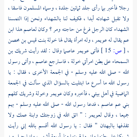
رجلا فأخبر بما رأى جلد ثمانين جلدة ، وسماه المسلمون فاسقا ،
ولا تقبل شهادته أبدا ، فكيف لنا بالشهداء ونحن إذا التمسنا
الشهداء كان الرجل فرغ من حاجته ومر ؟ وكان
لعاصم
هذا ابن
عم يقال له
عويمر ،
وله امرأة يقال لها
خولة بنت قيس بن محصن
،
[
ص:
15 ]
فأتى
عويمر
عاصما
وقال : لقد رأيت
شريك بن
السمحاء
على بطن امرأتي
خولة ،
فاسترجع
عاصم ،
وأتى رسول
الله - صلى الله عليه وسلم - في الجمعة الأخرى ، فقال : يا
رسول الله ما أسرع ما ابتليت بالسؤال الذي سألت في الجمعة
الماضية في أهل بيتي ، فأخبره وكان
عويمر
وخولة
وشريك
كلهم
بني عم
عاصم ،
فدعا رسول الله - صلى الله عليه وسلم - بهم
جميعا ، وقال
لعويمر
: " اتق الله في زوجتك وابنة عمك ولا
تقذفها بالبهتان " فقال : يا رسول الله أقسم بالله إني رأيت
شريكا
على بطنها وإني ما قربتها منذ أربعة أشهر ، وإنها حبلى من