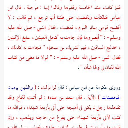
فلما كانت عند الخامسة وقفوها وقالوا إنها : موجبة . قال
ابن
عباس
فتلكأت ونكصت حتى ظننا أنها ترجع ، ثم قالت : لا
أفضح قومي سائر اليوم ، فمضت . فقال النبي - صلى الله عليه
وسلم - : " أبصروها فإن جاءت به أكحل العينين ، سابغ الإليتين
، خدلج الساقين ، فهو
لشريك بن سحماء
" فجاءت به كذلك ،
فقال النبي - صلى الله عليه وسلم - : " لولا ما مضى من كتاب
الله لكان لي ولها شأن "
.
وروى
عكرمة
عن
ابن عباس
: قال
لما نزلت : (
والذين يرمون
المحصنات
) الآية . قال
سعد بن عبادة
: لو أتيت لكاع وقد
تفخذها رجل لم يكن لي أهيجه حتى آتي بأربعة شهداء ، فوالله ما
كنت لآتي بأربعة شهداء حتى يفرغ من حاجته ويذهب ، وإن
قلت ما رأيت إن في ظهري لثمانين جلدة ، فقال رسول الله -