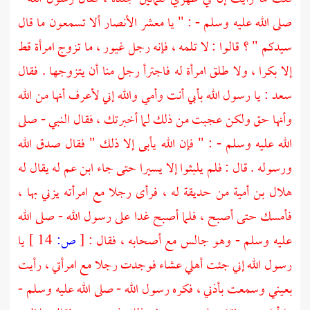
صلى الله عليه وسلم - : " يا معشر
الأنصار
ألا تسمعون ما قال
سيدكم " ؟ قالوا : لا تلمه ، فإنه رجل غيور ، ما تزوج امرأة قط
إلا بكرا ، ولا طلق امرأة له فاجترأ رجل منا أن يتزوجها . فقال
سعد
: يا رسول الله بأبي أنت وأمي والله إني لأعرف أنها من الله
وأنها حق ولكن عجبت من ذلك لما أخبرتك ، فقال النبي - صلى
الله عليه وسلم - : " فإن الله يأبى إلا ذلك " فقال صدق الله
ورسوله . قال : فلم يلبثوا إلا يسيرا حتى جاء ابن عم له يقال له
هلال بن أمية
من حديقة له ، فرأى رجلا مع امرأته يزني بها ،
فأمسك حتى أصبح ، فلما أصبح غدا على رسول الله - صلى الله
عليه وسلم - وهو جالس مع أصحابه ، فقال :
[
ص:
14 ]
يا
رسول الله إني جئت أهلي عشاء فوجدت رجلا مع امرأتي ، رأيت
بعيني وسمعت بأذني ، فكره رسول الله - صلى الله عليه وسلم -