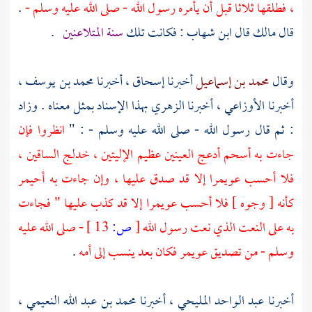
، فطلقها ثلاثا قبل أن يأمره رسول الله - صلى الله عليه وسلم -
.
قال
مالك
قال
ابن شهاب
: فكانت تلك
سنة المتلاعنين
.
وقال
محمد بن إسماعيل
أخبرنا
إسحاق
، أخبرنا
محمد بن يوسف
،
أخبرنا
الأوزاعي
، أخبرنا
الزهري
بهذا الإسناد بمثل معناه . وزاد
: ثم قال رسول الله - صلى الله عليه وسلم - : "
انظروا فإن
جاءت به أسحم أدعج العينين عظيم الإليتين ، خدلج الساقين ،
فلا أحسب
عويمرا
إلا قد صدق عليها ، وإن جاءت به أحيمر
كأنه [ وجوه ] فلا أحسب
عويمرا
إلا قد كذب عليها " فجاءت
به على النعت الذي نعت رسول الله
[
ص:
13 ]
- صلى الله عليه
وسلم - من تصديق
عويمر
فكان بعد ينسب إلى أمه
.
أخبرنا
عبد الواحد المليحي
، أخبرنا
محمد بن عبد الله النعيمي
،