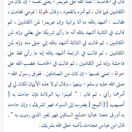
قال في الخامسة : لعنة الله على عويمر - يعني نفسه - إن كان من
الكاذبين فيما قال ، ثم أمره بالقعود ، وقال
لخولة
: قومي فقامت ،
فقالت : أشهد بالله ما أنا بزانية وإن عويمرا لمن الكاذبين ، ثم
قالت في الثانية أشهد بالله أنه ما رأى شريكا على بطني وإنه لمن
الكاذبين ، ثم قالت في الثالثة أشهد بالله إني حبلى منه وإنه لمن
الكاذبين ، ثم قالت في الرابعة أشهد بالله إنه ما رآني قط على
فاحشة وإنه لمن الكاذبين ، ثم قالت في الخامسة غضب الله على
خولة
- تعني نفسها - إن كان من الصادقين . ففرق رسول الله -
صلى الله عليه وسلم - بينهما ، وقال لولا هذه الأيمان لكان لي في
أمرهما رأي ، ثم قال : " تحينوا بها الولادة فإن جاءت به [
أصيهب ] [ أثيبج ] يضرب إلى السواد فهو لشريك ، وإن جاءت
به أورق جعدا جماليا خدلج الساقين فهو لغير الذي رميت به " .
قال
ابن عباس
فجاءت بأشبه خلق الله بشريك .