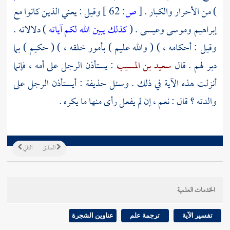
) من الأحرار والكبار .
[
ص:
62 ]
وقيل : يعني الذين كانوا مع
إبراهيم
وموسى
وعيسى
. (
كذلك يبين الله لكم آياته
) دلالاته .
وقيل : أحكامه ، ) ( والله عليم ) بأمور خلقه ، ) ( حكيم ) بما
دبر لهم . قال
سعيد بن المسيب
: يستأذن الرجل على أمه ، فإنما
أنزلت هذه الآية في ذلك . وسئل
حذيفة
: أيستأذن الرجل على
والدته ؟ قال : نعم ، إن لم يفعل رأى منها ما يكره .
السابق
التالي
الخدمات العلمية
تفسير الآية
ترجمة علم
عناوين الشجرة