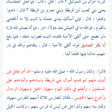
كررنا
عزال بن شموئيل
؟ قال : قتل ، قال : فما فعل المجلسان
يعني
بني كعب ابن قريظة
وبني عمرو بن قريظة ؟
قال : ذهبوا
وقتلوا ، قال : فإني أسألك بيدي عندك يا
ثابت
إلا ما ألحقتني
بالقوم ، فوالله ما في العيش بعد هؤلاء خير ، فما أنا بصابر لله فترة
دلو نضح حتى ألقى الأحبة فقدمه
ثابت
فضرب عنقه ، فلما بلغ
أبا بكر الصديق
قوله ألقى الأحبة ، قال : يلقاهم والله في نار
جهنم خالدا فيها مخلدا أبدا .
قالوا : وكان رسول الله - صلى الله عليه وسلم -
قد أمر بقتل من
أنبت منهم ثم قسم أموال
بني قريظة
ونساءهم وأبناءهم على
المسلمين ، وأعلم في ذلك اليوم سهمان الخيل وسهمان الرجال
وأخرج منها الخمس
، فكان للفارس ثلاثة أسهم للفرس سهمان
ولفارسه سهم وللراجل ممن ليس له فرس سهم ، وكانت الخيل