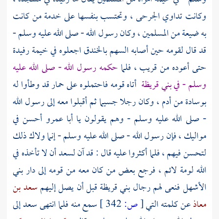
وكانت تداوي الجرحى ، وتحتسب بنفسها على خدمة من كانت
به ضيعة من المسلمين ، وكان رسول الله - صلى الله عليه وسلم -
قد قال لقومه حين أصابه السهم بالخندق اجعلوه في خيمة
رفيدة
حتى أعوده من قريب ، فلما
حكمه رسول الله - صلى الله عليه
وسلم - في
بني قريظة
أتاه قومه فاحتملوه على حمار قد وطأوا له
بوسادة من أدم ، وكان رجلا جسيما ثم أقبلوا معه إلى رسول الله
- صلى الله عليه وسلم - وهم يقولون يا
أبا عمرو
أحسن في
مواليك ، فإن رسول الله - صلى الله عليه وسلم - إنما ولاك ذلك
لتحسن فيهم ، فلما أكثروا عليه قال : قد آن لسعد أن لا تأخذه في
الله لومة لائم ، فرجع بعض من كان معه من قومه إلى دار
بني
الأشهل
فنعى لهم رجال
بني قريظة
قبل أن يصل إليهم
سعد بن
معاذ
عن كلمته التي
[
ص:
342 ]
سمع منه فلما انتهى
سعد
إلى