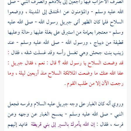
انصرف الأحزاب فيها راجعين إلى بلادهم وانصرف النبي - صلى
الله عليه وسلم - والمؤمنون عن
الخندق
إلى
المدينة
، ووضعوا
السلاح فلما كان الظهر أتى
جبريل
رسول الله - صلى الله عليه
وسلم - معتجرا بعمامة من استبرق على بغلة عليها رحالة وعليها
قطيفة من ديباج ، ورسول الله - صلى الله عليه وسلم - عند
زينب بنت جحش
وهي تغسل رأسه وقد غسلت شقه ، فقال
:
قد وضعت السلاح يا رسول الله ؟ قال : نعم ، فقال
جبريل
:
عفا الله عنك ما وضعت الملائكة السلاح منذ أربعين ليلة ، وما
رجعت الآن إلا من طلب القوم
.
وروي أنه كان الغبار على وجه
جبريل
عليه السلام وفرسه فجعل
النبي - صلى الله عليه وسلم - يمسح الغبار عن وجهه وعن
فرسه ، فقال :
إن الله يأمرك بالسير إلى بني قريظة
فانهد إليهم