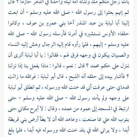
بات رجل منكم منذ ولدته أمه ليلة واحدة في الدهر حازما ؟ قال
ثم إنهم بعثوا إلى رسول الله - صلى الله عليه وسلم - أن ابعث
إلينا
أبا لبابة بن عبد المنذر
أخا
بني عمرو بن عوف
، وكانوا
حلفاء
الأوس
نستشيره في أمرنا فأرسله رسول الله - صلى الله
عليه وسلم - إليهم ، فلما رأوه قام إليه الرجال وهش إليه النساء
والصبيان يبكون في وجهه فرق لهم ، فقالوا : يا
أبا لبابة
أترى أن
ننزل على حكم
محمد ؟
قال : نعم ، قالوا : ماذا يفعل بنا إذا نزلنا
؟ فأشار بيده إلى حلقه أنه الذبح ، قال
أبو لبابة
: فوالله ما زالت
قدماي حتى عرفت أني قد خنت الله ورسوله ، ثم انطلق
أبو لبابة
على وجهه ولم يأت رسول الله - صلى الله عليه وسلم - حتى
ارتبط في المسجد إلى عمود من عمده ، وقال : لا أبرح مكاني حتى
يتوب الله علي مما صنعت ، وعاهد الله أن لا يطأ أرض
بني قريظة
أبدا ، ولا يراني الله في بلد خنت الله ورسوله فيه أبدا ، فلما بلغ