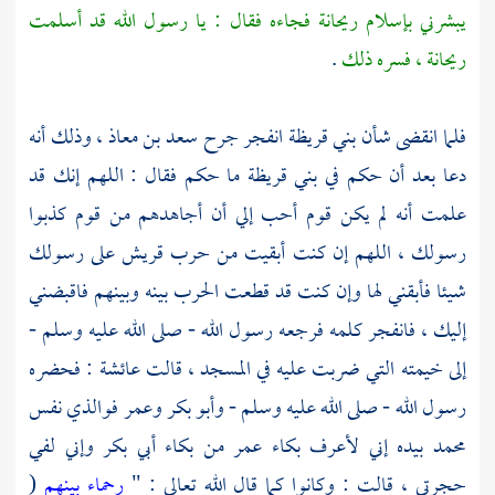
يبشرني بإسلام
ريحانة
فجاءه فقال : يا رسول الله قد أسلمت
ريحانة
، فسره ذلك
.
فلما انقضى شأن
بني قريظة
انفجر جرح سعد بن معاذ ، وذلك أنه
دعا بعد أن حكم في
بني قريظة
ما حكم فقال : اللهم إنك قد
علمت أنه لم يكن قوم أحب إلي أن أجاهدهم من قوم كذبوا
رسولك ، اللهم إن كنت أبقيت من حرب قريش على رسولك
شيئا فأبقني لها وإن كنت قد قطعت الحرب بينه وبينهم فاقبضني
إليك ، فانفجر كلمه فرجعه رسول الله - صلى الله عليه وسلم -
إلى خيمته التي ضربت عليه في المسجد ، قالت
عائشة
: فحضره
رسول الله - صلى الله عليه وسلم - وأبو بكر وعمر فوالذي نفس
محمد
بيده إني لأعرف بكاء
عمر
من بكاء
أبي بكر
وإني لفي
حجرتي ، قالت : وكانوا كما قال الله تعالى : "
رحماء بينهم
(