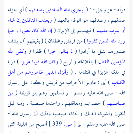
قوله - عز وجل - : (
ليجزي الله الصادقين بصدقهم
) أي جزاء
صدقهم ، وصدقهم هو الوفاء بالعهد (
ويعذب المنافقين إن شاء
أو يتوب عليهم
) فيهديهم إلى الإيمان (
إن الله كان غفورا رحيما
ورد الله الذين كفروا
) من
قريش
وغطفان
) ( بغيظهم ) لم يشف
صدورهم بنيل ما أرادوا (
لم ينالوا خيرا
) ظفرا (
وكفى الله
المؤمنين القتال
) بالملائكة والريح (
وكان الله قويا عزيزا
) قويا
في ملكه عزيزا في انتقامه . (
وأنزل الذين ظاهروهم من أهل
الكتاب
) أي : عاونوا الأحزاب من
قريش
وغطفان
على رسول
الله - صلى الله عليه وسلم - والمسلمين وهم
بنو قريظة
(
من
صياصيهم
) حصونهم ومعاقلهم ، واحدها صيصية ، ومنه قيل
للقرن ولشوكة الديك والحاكة صيصية وذلك أن رسول الله -
صلى الله عليه وسلم - لما
[
ص:
339 ]
أصبح من الليلة التي