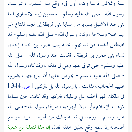
ستة وثلاثين فرسا وكان أول فيء وقع فيه السهمان ، ثم بعث
رسول الله - صلى الله عليه وسلم -
سعد بن زيد الأنصاري
أخا
بني عبد الأشهل
بسبايا من سبايا
بني قريظة
إلى
نجد
فابتاع لهم
بهم خيلا وسلاحا ، وكان رسول الله - صلى الله عليه وسلم - قد
اصطفى لنفسه من نسائهم
ريحانة بنت عمرو بن خنانة
إحدى
نساء
بني عمرو بن قريظة
، فكانت عند رسول الله - صلى الله
عليه وسلم - حتى توفي عنها وهي في ملكه ، وقد كان رسول الله
- صلى الله عليه وسلم - يحرص عليها أن يتزوجها ويضرب
عليها الحجاب ، فقالت : يا رسول الله بل تتركني
[
ص:
344 ]
في ملكك فهو أخف علي وعليك فتركها وقد كانت حين سباها
كرهت الإسلام وأبت إلا اليهودية ، فعزلها رسول الله - صلى الله
عليه وسلم - ووجد في نفسه بذلك من أمرها ، فبينا هو مع
أصحابه إذ سمع وقع نعلين خلفه فقال
إن هذا
لثعلبة بن شعبة