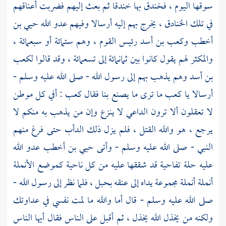
سوقها اليوم ، فخندق بها خندقا ثم بعث إليهم فضربت أعناقهم
في تلك الخنادق ، يخرج بهم إليه أرسالا وفيهم عدو الله
حيي بن
أخطب
وكعب بن أسد
رئيس القوم ، وهم ستمائة أو سبعمائة ،
والمكثر لهم يقول كانوا بين ثمانمائة إلى تسعمائة ، وقد قالوا
لكعب
بن أسد
وهم يذهب بهم إلى رسول الله - صلى الله عليه وسلم -
أرسالا يا
كعب
ما ترى ما يصنع بنا فقال
كعب
: أفي كل موطن
لا تعقلون ألا ترون الداعي لا ينزع وإن من يذهب به منكم لا
يرجع ، هو والله القتل ، فلم يزل ذلك الدأب حتى فرغ منهم
النبي - صلى الله عليه وسلم - وأتى
حيي بن أخطب
عدو الله
عليه حلة تفاحية قد شققها عليه من كل ناحية كموضع الأنملة
أنملة أنملة مجموعة يداه إلى عنقه بحبل ، فلما نظر إلى رسول الله -
صلى الله عليه وسلم - قال أما والله ما لمت نفسي في عداوتك
ولكنه من يخذل الله يخذل ، ثم أقبل على الناس فقال أيها الناس