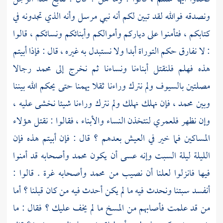
ونصدقه فوالله لقد تبين لكم أنه نبي مرسل وأنه الذي تجدونه في
كتابكم ، فتأمنوا على دياركم وأموالكم وأبنائكم ونسائكم ، قالوا
: لا نفارق حكم التوراة أبدا ولا نستبدل به غيره ، قال : فإذا أبيتم
هذه فهلم فلنقتل أبناءنا ونساءنا ثم نخرج إلى
محمد
رجالا
مصلتين بالسيوف ولم نترك وراءنا ثقلا يهمنا حتى يحكم الله بيننا
وبين
محمد
، فإن نهلك نهلك ولم نترك وراءنا شيئا نخشى عليه ،
وإن نظهر فلعمري لنتخذن النساء والأبناء ، فقالوا : نقتل هؤلاء
المساكين فما خير في العيش بعدهم ؟ قال : فإن أبيتم هذه فإن
الليلة ليلة السبت وإنه عسى أن يكون
محمد
وأصحابه قد أمنوا
فيها فانزلوا لعلنا أن نصيب من
محمد
وأصحابه غرة . قالوا :
أنفسد سبتنا ونحدث فيه ما لم يكن أحدث فيه من كان قبلنا ؟ أما
من قد علمت فأصابهم من المسخ ما لم يخف عليك ؟ فقال : ما