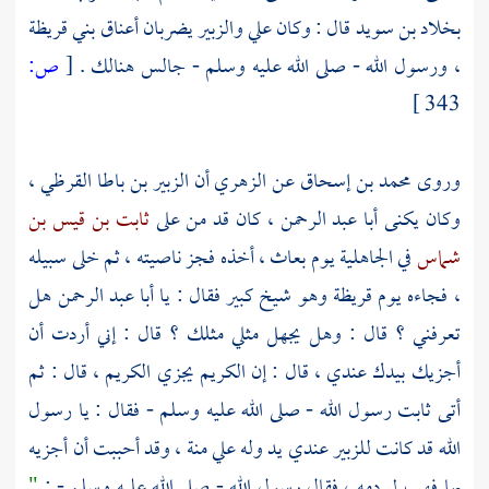
بخلاد بن سويد
قال : وكان
علي
والزبير
يضربان أعناق
بني قريظة
، ورسول الله - صلى الله عليه وسلم - جالس هنالك .
[
ص:
343 ]
وروى
محمد بن إسحاق
عن
الزهري
أن
الزبير بن باطا القرظي
،
وكان يكنى أبا عبد الرحمن ، كان قد من على
ثابت بن قيس بن
شماس
في الجاهلية يوم بعاث ، أخذه فجز ناصيته ، ثم خلى سبيله
، فجاءه يوم قريظة وهو شيخ كبير فقال : يا
أبا عبد الرحمن
هل
تعرفني ؟ قال : وهل يجهل مثلي مثلك ؟ قال : إني أردت أن
أجزيك بيدك عندي ، قال : إن الكريم يجزي الكريم ، قال : ثم
أتى ثابت رسول الله - صلى الله عليه وسلم - فقال : يا رسول
الله قد كانت
للزبير
عندي يد وله علي منة ، وقد أحببت أن أجزيه
بها فهب لي دمه ، فقال رسول الله - صلى الله عليه وسلم - :
"