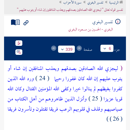
الرئيسية
تفسير البغوي
سورة الأحزاب
تراجم الأعلام
تفسير قوله تعالى " ليجزي الله الصادقين بصدقهم ويعذب المنافقين إن شاء أو يتوب عليهم "
تفسير البغوي
البغوي - الحسين بن مسعود البغوي
جزء
صفحة
6
339
(
ليجزي الله الصادقين بصدقهم ويعذب المنافقين إن شاء أو
يتوب عليهم إن الله كان غفورا رحيما
( 24 )
ورد الله الذين
كفروا بغيظهم لم ينالوا خيرا وكفى الله المؤمنين القتال وكان الله
قويا عزيزا
( 25 )
وأنزل الذين ظاهروهم من أهل الكتاب من
صياصيهم وقذف في قلوبهم الرعب فريقا تقتلون وتأسرون فريقا
( 26 ) )