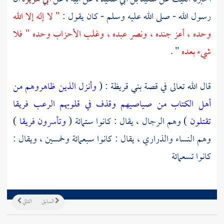
رسول الله - صلى الله عليه وسلم - كان يقول :
" لا إله إلا الله
وحده ، أعز جنده ، ونصر عبده ، وغلب الأحزاب وحده " فلا
شيء بعده
" .
قال الله تعالى في قصة
بني قريظة
: (
وأنزل الذين ظاهروهم من
أهل الكتاب من صياصيهم وقذف في قلوبهم الرعب فريقا
تقتلون
) وهم الرجال ، يقال : كانوا ستمائة (
وتأسرون فريقا
)
وهم النساء والذراري ، يقال : كانوا سبعمائة وخمسين ، ويقال :
كانوا تسعمائة
السابق
التالي