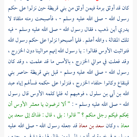
كان قد أوثق برمة فيمن أوثق من
بني قريظة
حين نزلوا على حكم
رسول الله - صلى الله عليه وسلم - ، فأصبحت رمته ملقاة لا
يدري أين ذهب ، فقال رسول الله - صلى الله عليه وسلم - فيه
تلك المقالة ، والله أعلم . فلما أصبحوا نزلوا على حكم رسول الله
فتواثبت
الأوس
فقالوا : يا رسول الله إنهم موالينا دون
الخزرج
،
وقد فعلت في موالي
الخزرج
، بالأمس ما قد علمت ، وقد كان
رسول الله - صلى الله عليه وسلم - قبل
بني قريظة
حاصر
بني
قينقاع
وكانوا حلفاء
الخزرج
، فنزلوا على حكمه فسألهم إياه
عبد
الله بن أبي بن سلول
، فوهبهم له فلما كلمه
الأوس
قال رسول
الله - صلى الله عليه وسلم - :
" ألا ترضون يا معشر الأوس أن
يحكم فيكم رجل منكم ؟ " قالوا : بلى ، قال : فذاك إلى سعد بن
معاذ
، وكان
سعد بن معاذ
قد جعله رسول الله - صلى الله عليه
وسلم - في خيمة امرأة من المسلمين يقال لها
رفيدة
في مسجده ،