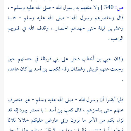
ص:
340 ]
ولا عنفهم به رسول الله - صلى الله عليه وسلم - ،
قال وحاصرهم رسول الله - صلى الله عليه وسلم - خمسا
وعشرين ليلة حتى جهدهم الحصار ، وقذف الله في قلوبهم
الرعب .
وكان
حيي بن أخطب
دخل على
بني قريظة
في حصنهم حين
رجعت عنهم
قريش
وغطفان
وفاء
لكعب بن أسد
بما كان عاهده
.
فلما أيقنوا أن رسول الله - صلى الله عليه وسلم - غير منصرف
عنهم حتى يناجزهم ، قال
كعب بن أسد
: يا معشر
يهود
إنه قد
نزل بكم من الأمر ما ترون وإني عارض عليكم خلالا ثلاثا
فخذوا أيها شئتم ، قالوا : وما هن ؟ قال : نتابع هذا الرجل