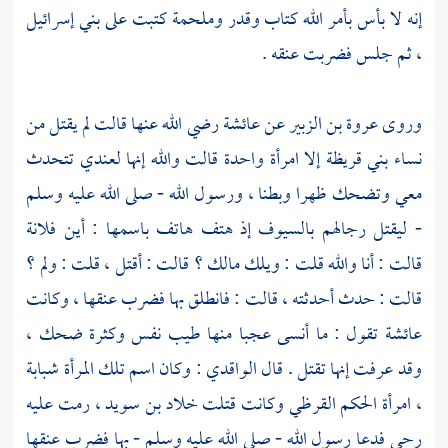
إنه لا بأس بأمر الله كتاب وقدر وملحمة كتبت على
بني إسرائيل
، ثم جلس فضربت عنقه .
وروى
عروة بن الزبير
عن
عائشة
رضي الله عنها قالت لم يقتل من
نساء
بني قريظة
إلا امرأة واحدة قالت والله إنها لعندي تتحدث
معي وتضحك ظهرا وبطنا ، ورسول الله - صلى الله عليه وسلم
- ليقتل رجالهم بالسيوف إذ هتف هاتف باسمها : أين فلانة
قالت : أنا والله قلت : ويلك مالك ؟ قالت : أقتل ، قلت : ولم ؟
قالت : حدث أحدثته ، قالت : فانطلق بها فضرب عنقها ، وكانت
عائشة
تقول : ما أنسى عجبا منها طيب نفس وكثرة ضحك ،
وقد عرفت إنها تقتل . قال
الواقدي
: وكان اسم تلك المرأة
شبابة
، امرأة
الحكم القرظي
وكانت قتلت
خلاد بن سويد
، رمت عليه
رحى فدعا رسول الله - صلى الله عليه وسلم - بها فضرب عنقها