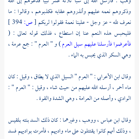
وهب
: فأرسل الله إلى سبأ ثلاثة عشر نبيا فدعوهم إلى الله
وذكروهم نعمه عليهم وأنذروهم عقابه فكذبوهم ، وقالوا : ما
نعرف لله - عز وجل - علينا نعمة فقولوا لربكم
[
ص:
394 ]
فليحبس هذه النعم عنا إن استطاع ، فذلك قوله تعالى : (
فأعرضوا فأرسلنا عليهم سيل العرم
) و " العرم " : جمع عرمة ،
وهي السكر الذي يحبس به الماء .
وقال ابن الأعرابي : " العرم " السيل الذي لا يطاق ، وقيل : كان
ماء أحمر ، أرسله الله عليهم من حيث شاء ، وقيل : " العرم " :
الوادي ، وأصله من العرامة ، وهي الشدة والقوة .
وقال
ابن عباس
،
ووهب
، وغيرهما : كان ذلك السد بنته
بلقيس
، وذلك أنهم كانوا يقتتلون على ماء واديهم ، فأمرت بواديهم فسد