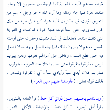
يخرب سدهم فأرة ، فلم يتركوا فرجة بين حجرين إلا ربطوا
عندها هرة فلما جاء زمانه وما أراد الله - عز وجل - بهم من
التغريق أقبلت فيما يذكرون فأرة حمراء كبيرة إلى هرة من تلك
الهرر فساورتها حتى استأخرت عنها الهرة ، فدخلت في الفرجة
التي كانت عندها فتغلغلت في السد فثقبت وحفرت حتى أوهنته
للسيل ، وهم لا يدرون بذلك فلما جاء السيل وجد خللا فدخل
فيه حتى قطع السد ، وفاض على أموالهم فغرقها ودفن بيوتهم
الرمل ، ففرقوا وتمزقوا حتى صاروا مثلا عند العرب ، يقولون :
صار بنو فلان أيدي سبأ وأيادي سبأ ، أي : تفرقوا وتبددوا ،
فذلك قوله تعالى : (
فأرسلنا عليهم سيل العرم
)
(
وبدلناهم بجنتيهم جنتين ذواتي أكل خمط
) قرأ العامة بالتنوين ،
وقرأ
أهل
البصرة
: " أكل خمط " بالإضافة ، الأكل : الثمر ،