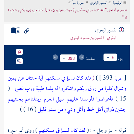
الرئيسية
تفسير البغوي
سورة سبأ
تراجم الأعلام
تفسير قوله تعالى " لقد كان لسبإ في مسكنهم آية جنتان عن يمين وشمال كلوا من رزق ربكم واشكروا
له "
تفسير البغوي
البغوي - الحسين بن مسعود البغوي
جزء
صفحة
6
393
[
ص:
393 ]
)
(
لقد كان لسبإ في مسكنهم آية جنتان عن يمين
وشمال كلوا من رزق ربكم واشكروا له بلدة طيبة ورب غفور
(
15 )
فأعرضوا فأرسلنا عليهم سيل العرم وبدلناهم بجنتيهم
جنتين ذواتي أكل خمط وأثل وشيء من سدر قليل
( 16 ) )
قوله - عز وجل - : (
لقد كان لسبإ في مسكنهم
) روى
أبو سبرة