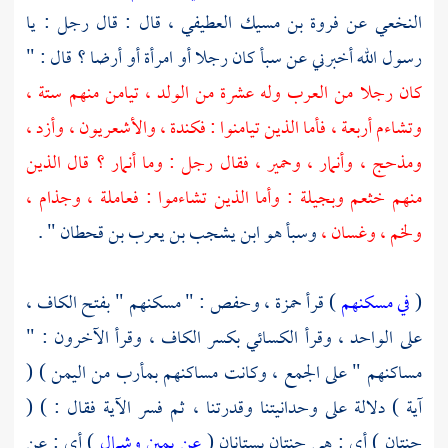
النخعي
عن
فروة بن مسيك العطيفي
، قال : قال رجل : يا
رسول الله أخبرني عن سبأ كان رجلا أو امرأة أو أرضا ؟ قال : "
كان رجلا من العرب وله عشرة من الولد ، تيامن منهم ستة ،
وتشاءم أربعة ، فأما الذين تيامنوا :
فكندة
،
والأشعريون
،
وأزد
،
ومذحج
،
وأنمار
،
وحمير
، فقال رجل : وما
أنمار ؟
قال الذين
منهم
خثعم
وبجيلة
: وأما الذين تشاءموا :
فعاملة
،
وجذام
،
ولخم
،
وغسان
،
وسبأ هو ابن يشجب بن يعرب بن قحطان " .
(
في مسكنهم
) قرأ
حمزة
،
وحفص
: " مسكنهم " بفتح الكاف ،
على الواحد ، وقرأ
الكسائي
بكسر الكاف ، وقرأ الآخرون : "
مساكنهم " على الجمع ، وكانت مساكنهم
بمأرب
من
اليمن
) (
آية ) دلالة على وحدانيتنا وقدرتنا ، ثم فسر الآية فقال : ) (
جنتان ) أي : هي جنتان بستانان (
عن يمين وشمال
) أي : عن