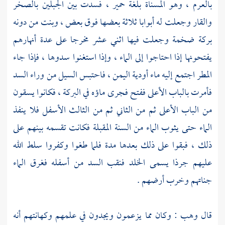
بالعرم ، وهو المسناة بلغة
حمير
، فسدت بين الجبلين بالصخر
والقار وجعلت له أبوابا ثلاثة بعضها فوق بعض ، وبنت من دونه
بركة ضخمة وجعلت فيها اثني عشر مخرجا على عدة أنهارهم
يفتحونها إذا احتاجوا إلى الماء ، وإذا استغنوا سدوها ، فإذا جاء
المطر اجتمع إليه ماء أودية
اليمن
، فاحتبس السيل من وراء السد
فأمرت بالباب الأعلى ففتح فجرى ماؤه في البركة ، فكانوا يسقون
من الباب الأعلى ثم من الثاني ثم من الثالث الأسفل فلا ينفذ
الماء حتى يثوب الماء من السنة المقبلة فكانت تقسمه بينهم على
ذلك ، فبقوا على ذلك بعدها مدة فلما طغوا وكفروا سلط الله
عليهم جرذا يسمى الخلد فنقب السد من أسفله فغرق الماء
جناتهم وخرب أرضهم .
قال
وهب
: وكان مما يزعمون ويجدون في علمهم وكهانتهم أنه