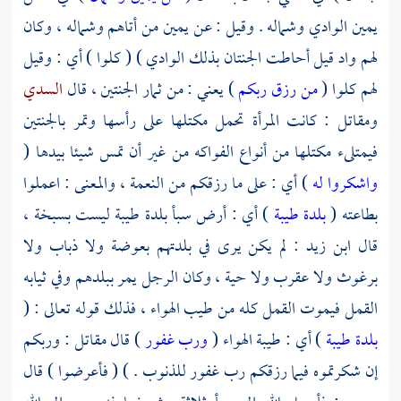
يمين الوادي وشماله . وقيل : عن يمين من أتاهم وشماله ، وكان
لهم واد قيل أحاطت الجنتان بذلك الوادي ) ( كلوا ) أي : وقيل
لهم كلوا (
من رزق ربكم
) يعني : من ثمار الجنتين ، قال
السدي
ومقاتل
: كانت المرأة تحمل مكتلها على رأسها وتمر بالجنتين
فيمتلىء مكتلها من أنواع الفواكه من غير أن تمس شيئا بيدها (
واشكروا له
) أي : على ما رزقكم من النعمة ، والمعنى : اعملوا
بطاعته (
بلدة طيبة
) أي : أرض
سبأ
بلدة طيبة ليست بسبخة ،
قال
ابن زيد
: لم يكن يرى في بلدتهم بعوضة ولا ذباب ولا
برغوث ولا عقرب ولا حية ، وكان الرجل يمر ببلدهم وفي ثيابه
القمل فيموت القمل كله من طيب الهواء ، فذلك قوله تعالى : (
بلدة طيبة
) أي : طيبة الهواء (
ورب غفور
) قال
مقاتل
: وربكم
إن شكرتموه فيما رزقكم رب غفور للذنوب . ) ( فأعرضوا ) قال