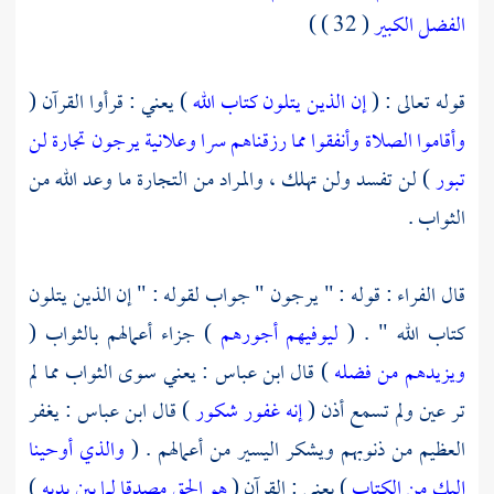
الفضل الكبير
( 32 ) )
قوله تعالى : (
إن الذين يتلون كتاب الله
) يعني : قرأوا القرآن (
وأقاموا الصلاة وأنفقوا مما رزقناهم سرا وعلانية يرجون تجارة لن
تبور
) لن تفسد ولن تهلك ، والمراد من التجارة ما وعد الله من
الثواب .
قال الفراء : قوله : " يرجون " جواب لقوله : " إن الذين يتلون
كتاب الله " . (
ليوفيهم أجورهم
) جزاء أعمالهم بالثواب (
ويزيدهم من فضله
) قال
ابن عباس
: يعني سوى الثواب مما لم
تر عين ولم تسمع أذن (
إنه غفور شكور
) قال
ابن عباس
: يغفر
العظيم من ذنوبهم ويشكر اليسير من أعمالهم . (
والذي أوحينا
إليك من الكتاب
) يعني : القرآن (
هو الحق مصدقا لما بين يديه
)