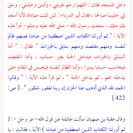
دخل المسجد فقال : اللهم ارحم غربتي ، وآنس وحشتي ، وسق
إلي جليسا صالحا ، فقال
أبو الدرداء
: لئن كنت صادقا لأنا أسعد
بك منك ، سمعت رسول الله - صلى الله عليه وسلم - قرأ هذه
الآية : "
ثم أورثنا الكتاب الذين اصطفينا من عبادنا فمنهم ظالم
لنفسه ومنهم مقتصد ومنهم سابق بالخيرات
" فقال : " أما
السابق بالخيرات فيدخل الجنة بغير حساب ، وأما المقتصد
فيحاسب حسابا يسيرا ، وأما الظالم لنفسه فيحبس في المقام حتى
يدخله الهم ، ثم يدخل الجنة " ، ثم قرأ هذه الآية : "
وقالوا
الحمد لله الذي أذهب عنا الحزن إن ربنا لغفور شكور
" .
[
ص:
422 ]
وقال
عقبة بن صهبان
سألت
عائشة
عن قول الله - عز وجل - : (
ثم أورثنا الكتاب الذين اصطفينا من عبادنا
) الآية ، فقالت : يا