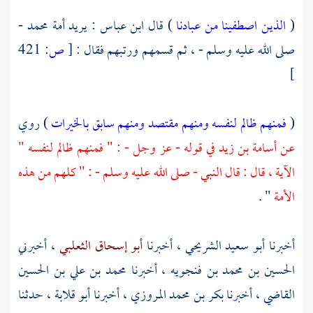
(
الذين اصطفينا من عبادنا
) قال
ابن عباس
: يريد أمة
محمد
-
صلى الله عليه وسلم - ، ثم قسمهم ورتبهم فقال :
[
ص:
421
]
(
فمنهم ظالم لنفسه ومنهم مقتصد ومنهم سابق بالخيرات
) روي
عن
أسامة بن زيد
في قوله - عز وجل - : " فمنهم ظالم لنفسه "
الآية ، قال : قال النبي - صلى الله عليه وسلم - : " كلهم من هذه
الأمة
" .
أخبرنا
أبو سعيد الشريحي
، أخبرنا
أبو إسحاق الثعلبي
، أخبرني
الحسين بن محمد بن فنجويه
، أخبرنا
محمد بن علي بن الحسين
القاضي ،
أخبرنا
بكر بن محمد المروزي
، أخبرنا
أبو قلابة
، حدثنا