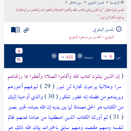
الرئيسية
تفسير البغوي
سورة فاطر
تراجم الأعلام
تفسير قوله تعالى " إن الذين يتلون كتاب الله وأقاموا الصلاة وأنفقوا مما رزقناهم سرا وعلانية
يرجون تجارة لن تبور "
تفسير البغوي
البغوي - الحسين بن مسعود البغوي
جزء
صفحة
6
421
(
إن الذين يتلون كتاب الله وأقاموا الصلاة وأنفقوا مما رزقناهم
سرا وعلانية يرجون تجارة لن تبور
( 29 )
ليوفيهم أجورهم
ويزيدهم من فضله إنه غفور شكور
( 30 )
والذي أوحينا إليك
من الكتاب هو الحق مصدقا لما بين يديه إن الله بعباده لخبير بصير
( 31 )
ثم أورثنا الكتاب الذين اصطفينا من عبادنا فمنهم ظالم
لنفسه ومنهم مقتصد ومنهم سابق بالخيرات بإذن الله ذلك هو