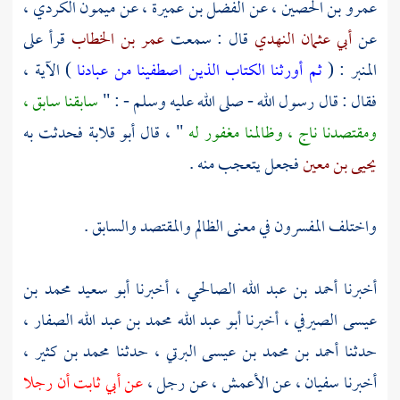
عمرو بن الحصين
، عن
الفضل بن عميرة
، عن
ميمون الكردي
،
عن
أبي عثمان النهدي
قال : سمعت
عمر بن الخطاب
قرأ على
المنبر : (
ثم أورثنا الكتاب الذين اصطفينا من عبادنا
) الآية ،
فقال : قال رسول الله - صلى الله عليه وسلم - : "
سابقنا سابق ،
ومقتصدنا ناج ، وظالمنا مغفور له
" ، قال
أبو قلابة
فحدثت به
يحيى بن معين
فجعل يتعجب منه .
واختلف المفسرون في معنى الظالم والمقتصد والسابق .
أخبرنا
أحمد بن عبد الله الصالحي
، أخبرنا
أبو سعيد محمد بن
عيسى الصيرفي
، أخبرنا أبو
عبد الله محمد بن عبد الله الصفار
،
حدثنا
أحمد بن محمد بن عيسى البرتي
، حدثنا
محمد بن كثير
،
أخبرنا
سفيان
، عن
الأعمش
، عن رجل ،
عن
أبي ثابت
أن رجلا