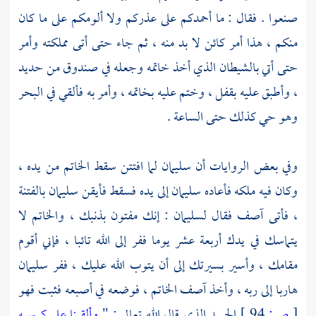
صنعوا . فقال : ما أحمدكم على عذركم ولا ألومكم على ما كان
منكم ، هذا أمر كائن لا بد منه ، ثم جاء حتى أتى مملكته وأمر
حتى أتي بالشيطان الذي أخذ خاتمه وجعله في صندوق من حديد
، وأطبق عليه بقفل ، وختم عليه بخاتمه ، وأمر به فألقي في البحر
وهو حي كذلك حتى الساعة .
وفي بعض الروايات أن
سليمان
لما افتتن سقط الخاتم من يده ،
وكان فيه ملكه فأعاده
سليمان
إلى يده فسقط فأيقن
سليمان
بالفتنة
، فأتى
آصف
فقال
لسليمان
: إنك مفتون بذنبك ، والخاتم لا
يتماسك في يدك أربعة عشر يوما ففر إلى الله تائبا ، فإني أقوم
مقامك ، وأسير بسيرتك إلى أن يتوب الله عليك ، ففر
سليمان
هاربا إلى ربه ، وأخذ
آصف
الخاتم ، فوضعه في أصبعه فثبت فهو
[
ص:
94 ]
الجسد الذي قال الله تعالى : "
وألقينا على كرسيه