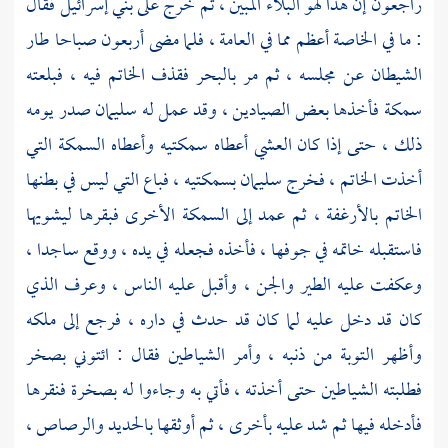
راجعون إن هذا لهو البلاء المبين ، ثم خرج على
بني إسرائيل
فقال
: ما في الخاصة أعظم مما في العامة ، فلما مضى أربعون صباحا طار
الشيطان عن مجلسه ، ثم مر بالبحر فقذف الخاتم فيه ، فبلعته
سمكة فأخذها بعض الصيادين ، وقد عمل له
سليمان
صدر يومه
ذلك ، حتى إذا كان العشي أعطاه سمكتيه وأعطاه السمكة التي
أخذت الخاتم ، فخرج
سليمان
بسمكتيه ، فباع التي ليس في بطنها
الخاتم بالأرغفة ، ثم عمد إلى السمكة الأخرى فبقرها ليشويها
فاستقبله خاتمه في جوفها ، فأخذه فجعله في يده ، ووقع ساجدا ،
وعكفت عليه الطير والجن ، وأقبل عليه الناس ، وعرف الذي
كان قد دخل عليه لما كان قد حدث في داره ، فرجع إلى ملكه
وأظهر التوبة من ذنبه ، وأمر الشياطين فقال : ائتوني بصخر
فطلبته الشياطين حتى أخذته ، فأتي به وجاءوا له بصخرة فنقرها
فأدخله فيها ثم شد عليه بأخرى ، ثم أوثقها بالحديد والرصاص ،