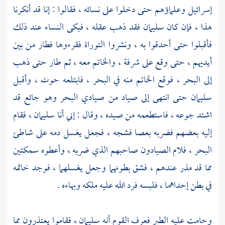
إسرائيل
وعلماؤهم حتى دخلوا على نسائه ، فقالوا : إنا قد أنكرنا
هذا ، فإن كان
سليمان
فقد ذهب عقله ، فبكى النساء عند ذلك
فأقبلوا حتى أحدقوا به ، ونشروا التوراة فقرءوها فطار من بين
أيديهم ، حتى وقع على شرفة ، والخاتم معه ، ثم طار حتى ذهب
إلى البحر ، فوقع الخاتم منه في البحر ، فابتلعه حوت ، وأقبل
سليمان
حتى انتهى إلى صياد من صيادي البحر وهو جائع قد
اشتد جوعه ، فاستطعمه من صيده ، وقال : إني أنا
سليمان
، فقام
إليه بعضهم فضربه بعصا فشجه ، فجعل يغسل دمه على شاطئ
البحر ، فلام الصيادون صاحبهم الذي ضربه ، وأعطوه سمكتين
مما قد مذر عندهم ، فشق بطونهما وجعل يغسلهما ، فوجد خاتمه
في بطن إحداهما ، فلبسه فرد الله عليه ملكه وبهاءه .
وحامت عليه الطير فعرف القوم أنه
سليمان
، فقاموا يعتذرون مما