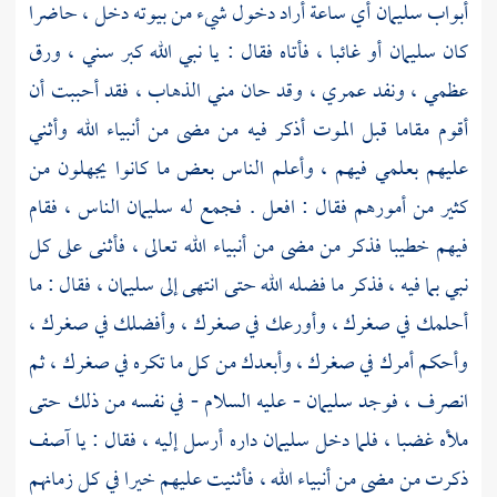
أبواب
سليمان
أي ساعة أراد دخول شيء من بيوته دخل ، حاضرا
كان
سليمان
أو غائبا ، فأتاه فقال : يا نبي الله كبر سني ، ورق
عظمي ، ونفد عمري ، وقد حان مني الذهاب ، فقد أحببت أن
أقوم مقاما قبل الموت أذكر فيه من مضى من أنبياء الله وأثني
عليهم بعلمي فيهم ، وأعلم الناس بعض ما كانوا يجهلون من
كثير من أمورهم فقال : افعل . فجمع له
سليمان
الناس ، فقام
فيهم خطيبا فذكر من مضى من أنبياء الله تعالى ، فأثنى على كل
نبي بما فيه ، فذكر ما فضله الله حتى انتهى إلى
سليمان
، فقال : ما
أحلمك في صغرك ، وأورعك في صغرك ، وأفضلك في صغرك ،
وأحكم أمرك في صغرك ، وأبعدك من كل ما تكره في صغرك ، ثم
انصرف ، فوجد
سليمان
- عليه السلام - في نفسه من ذلك حتى
ملأه غضبا ، فلما دخل
سليمان
داره أرسل إليه ، فقال : يا
آصف
ذكرت من مضى من أنبياء الله ، فأثنيت عليهم خيرا في كل زمانهم