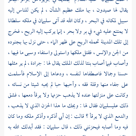
يقال لها
صيدون
، بها ملك عظيم الشأن ، لم يكن للناس إليه
سبيل لمكانه في البحر ، وكان الله قد آتى
سليمان
في ملكه سلطانا
لا يمتنع عليه شيء في بر ولا بحر ، إنما يركب إليه الريح ، فخرج
إلى تلك المدينة تحمله الريح على ظهر الماء ، حتى نزل بها بجنوده
من الجن والإنس ، فقتل ملكها واستولى واستفاء وسبى ما فيها ،
وأصاب فيما أصاب بنتا لذلك الملك يقال لها :
جرادة
، لم ير مثلها
حسنا وجمالا فاصطفاها لنفسه ، ودعاها إلى الإسلام فأسلمت
على جفاء منها وقلة فقه ، وأحبها حبا لم يحبه شيئا من نسائه ،
وكانت على منزلتها عنده لا يذهب حزنها ولا يرقأ دمعها ، فشق
ذلك على
سليمان
فقال لها : ويحك ما هذا الحزن الذي لا يذهب ،
والدمع الذي لا يرقأ ؟ قالت : إن أبي أذكره وأذكر ملكه وما كان
فيه وما أصابه فيحزنني ذلك ، قال
سليمان
: فقد أبدلك الله به