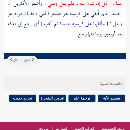
الملك : قل إن شاء الله ، فلم يقل ونسي
. وأشهر الأقاويل أن
الجسد الذي ألقي على كرسيه هو صخر الجني ، فذلك قوله عز
وجل : (
وألقينا على كرسيه جسدا ثم أناب
) أي رجع إلى ملكه
بعد أربعين يوما فلما رجع .
السابق
التالي
الخدمات العلمية
تفسير الآية
ترجمة علم
عناوين الشجرة
تخريج حديث
وثيقة الخصوصية
اتفاقية الخدمة
اتصل بنا
من نحن