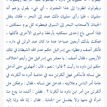
ويقولون انظروا إلى هذا المجنون ، أي شيء يقول يزعم أنه
سليمان
، فلما رأى
سليمان
ذلك عمد إلى البحر ، فكان ينقل
الحيتان لأصحاب البحر إلى السوق فيعطونه كل يوم سمكتين ،
فإذا أمسى باع إحدى سمكتيه بأرغفة وشوى الأخرى فأكلها ،
فمكث بذلك أربعين صباحا عدة ما كان عبد الوثن في داره ،
فأنكر
آصف
وعظماء
بني إسرائيل
حكم عدو الله الشيطان في تلك
الأربعين ، فقال
آصف
: يا معشر
بني إسرائيل
هل رأيتم اختلاف
حكم
ابن داود
ما رأيت ؟ قالوا : نعم ، قال : أمهلوني حتى أدخل
على نسائه فأسألهن فهل أنكرتن منه في خاصة أمره ما أنكرناه في
عامة أمر الناس وعلانيته ، فدخل على نسائه ، فقال : ويحكن هل
أنكرتن من أمر
ابن داود
ما أنكرنا ؟ . فقلن : أشده ما يدع منا
امرأة في دمها ولا يغتسل من الجنابة . فقال : إنا لله وإنا إليه