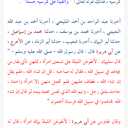
كرسيه ، فذلك قوله تعالى : "
وألقينا على كرسيه جسدا
" .
أخبرنا
عبد الواحد بن أحمد المليحي
، أخبرنا
أحمد بن عبد الله
النعيمي
، أخبرنا
محمد بن يوسف
، حدثنا
محمد بن إسماعيل
،
حدثنا
أبو اليمان
، أخبرنا
شعيب
، حدثنا
أبو الزناد
، عن
الأعرج
،
عن
أبي هريرة
قال : قال رسول الله - صلى الله عليه وسلم - "
قال
سليمان
: لأطوفن الليلة على تسعين امرأة ، كلهن تأتي بفارس
يجاهد في سبيل الله ، فقال له صاحبه : قل إن شاء الله ، فلم يقل
إن شاء الله ، فطاف عليهن فلم تحمل منهن إلا امرأة واحدة ،
جاءت بشق رجل ، وايم الله الذي نفس محمد بيده لو قال إن شاء
الله لجاهدوا في سبيل الله فرسانا أجمعون
"
وقال
طاوس
عن
أبي هريرة
: لأطوفن الليلة بمائة امرأة ، قال له