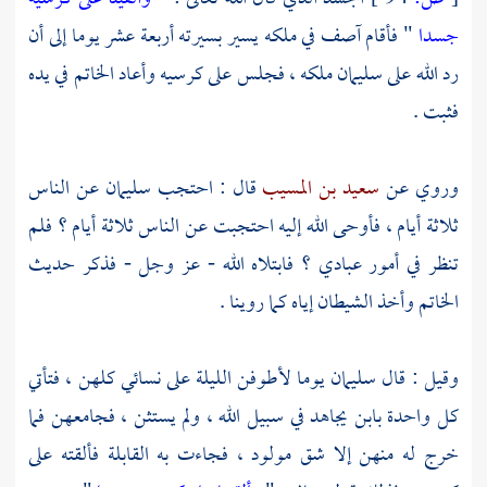
جسدا
" فأقام
آصف
في ملكه يسير بسيرته أربعة عشر يوما إلى أن
رد الله على
سليمان
ملكه ، فجلس على كرسيه وأعاد الخاتم في يده
فثبت .
وروي عن
سعيد بن المسيب
قال : احتجب
سليمان
عن الناس
ثلاثة أيام ، فأوحى الله إليه احتجبت عن الناس ثلاثة أيام ؟ فلم
تنظر في أمور عبادي ؟ فابتلاه الله - عز وجل - فذكر حديث
الخاتم وأخذ الشيطان إياه كما روينا .
وقيل : قال
سليمان
يوما لأطوفن الليلة على نسائي كلهن ، فتأتي
كل واحدة بابن يجاهد في سبيل الله ، ولم يستثن ، فجامعهن فما
خرج له منهن إلا شق مولود ، فجاءت به القابلة فألقته على