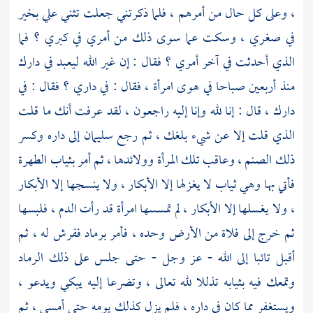
، وعلى كل حال من أمرهم ، فلما ذكرتني جعلت تثني علي بخير
في صغري ، وسكت عما سوى ذلك من أمري في كبري ؟ فما
الذي أحدثت في آخر أمري ؟ فقال : إن غير الله ليعبد في دارك
منذ أربعين صباحا في هوى امرأة ، فقال : في داري ؟ فقال : في
دارك ، قال : إنا لله وإنا إليه راجعون ، لقد عرفت أنك ما قلت
الذي قلت إلا عن شيء بلغك ، ثم رجع
سليمان
إلى داره وكسر
ذلك الصنم ، وعاقب تلك المرأة وولائدها ، ثم أمر بثياب الطهرة
فأتي بها وهي ثياب لا يغزلها إلا الأبكار ، ولا ينسجها إلا الأبكار
، ولا يغسلها إلا الأبكار ، لم تمسسها امرأة قد رأت الدم ، فلبسها
ثم خرج إلى فلاة من الأرض وحده ، فأمر برماد ففرش له ، ثم
أقبل تائبا إلى الله - عز وجل - حتى جلس على ذلك الرماد
وتمعك فيه بثيابه تذللا لله تعالى ، وتضرعا إليه يبكي ويدعو ،
ويستغفر مما كان في داره ، فلم يزل كذلك يومه حتى أمسى ، ثم