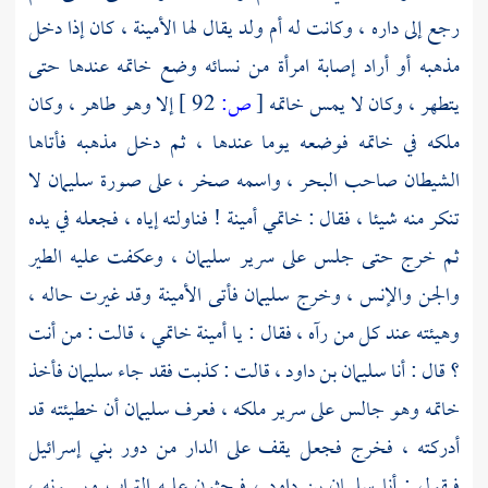
رجع إلى داره ، وكانت له أم ولد يقال لها الأمينة ، كان إذا دخل
مذهبه أو أراد إصابة امرأة من نسائه وضع خاتمه عندها حتى
يتطهر ، وكان لا يمس خاتمه
[
ص:
92 ]
إلا وهو طاهر ، وكان
ملكه في خاتمه فوضعه يوما عندها ، ثم دخل مذهبه فأتاها
الشيطان صاحب البحر ، واسمه صخر ، على صورة
سليمان
لا
تنكر منه شيئا ، فقال : خاتمي أمينة ! فناولته إياه ، فجعله في يده
ثم خرج حتى جلس على سرير
سليمان
، وعكفت عليه الطير
والجن والإنس ، وخرج
سليمان
فأتى الأمينة وقد غيرت حاله ،
وهيئته عند كل من رآه ، فقال : يا أمينة خاتمي ، قالت : من أنت
؟ قال : أنا
سليمان بن داود
، قالت : كذبت فقد جاء
سليمان
فأخذ
خاتمه وهو جالس على سرير ملكه ، فعرف
سليمان
أن خطيئته قد
أدركته ، فخرج فجعل يقف على الدار من دور
بني إسرائيل
فيقول : أنا
سليمان بن داود
، فيحثون عليه التراب ويسبونه ،