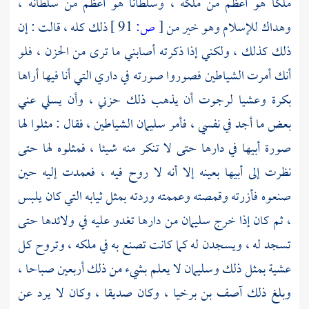
ملكا هو أعظم من ملكه ، وسلطانا هو أعظم من سلطانه ،
وهداك للإسلام وهو خير من
[
ص:
91 ]
ذلك كله ، قالت : إن
ذلك كذلك ، ولكني إذا ذكرته أصابني ما ترى من الحزن ، فلو
أنك أمرت الشياطين فصوروا صورته في داري التي أنا فيها أراها
بكرة وعشيا لرجوت أن يذهب ذلك حزني ، وأن يسلي عني
بعض ما أجد في نفسي ، فأمر
سليمان
الشياطين ، فقال : مثلوا لها
صورة أبيها في دارها حتى لا تنكر منه شيئا ، فمثلوه لها حتى
نظرت إلى أبيها بعينه إلا أنه لا روح فيه ، فعمدت إليه حين
صنعوه فأزرته وقمصته وعممته وردته بمثل ثيابه التي كان يلبس
، ثم كان إذا خرج
سليمان
من دارها تغدو عليه في ولائدها حتى
تسجد له ، ويسجدن له كما كانت تصنع به في ملكه ، وتروح كل
عشية بمثل ذلك
وسليمان
لا يعلم بشيء من ذلك أربعين صباحا ،
وبلغ ذلك
آصف بن برخيا
، وكان صديقا ، وكان لا يرد عن