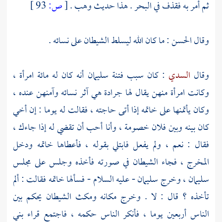
ثم أمر به فقذف في البحر . هذا حديث
وهب
.
[
ص:
93 ]
وقال
الحسن
: ما كان الله ليسلط الشيطان على نسائه .
وقال
السدي
: كان سبب فتنة
سليمان
أنه كان له مائة امرأة ،
وكانت امرأة منهن يقال لها
جرادة
هي آثر نسائه وآمنهن عنده ،
وكان يأتمنها على خاتمه إذا أتى حاجته ، فقالت له يوما : إن أخي
كان بينه وبين فلان خصومة ، وأنا أحب أن تقضي له إذا جاءك ،
فقال : نعم ، ولم يفعل فابتلي بقوله ، فأعطاها خاتمه ودخل
المخرج ، فجاء الشيطان في صورته فأخذه وجلس على مجلس
سليمان
، وخرج
سليمان
- عليه السلام - فسألها خاتمه فقالت : ألم
تأخذه ؟ قال : لا . وخرج مكانه ومكث الشيطان يحكم بين
الناس أربعين يوما ، فأنكر الناس حكمه ، فاجتمع قراء
بني