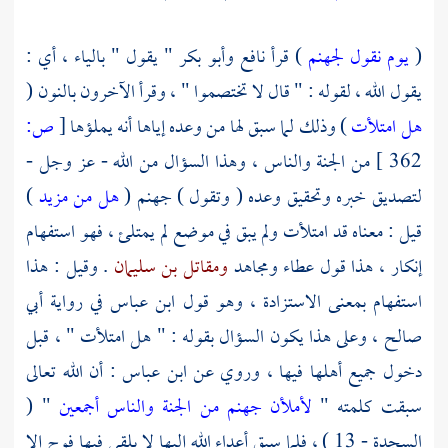
(
يوم نقول لجهنم
) قرأ
نافع
وأبو بكر
" يقول " بالياء ، أي :
يقول الله ، لقوله : " قال لا تختصموا " ، وقرأ الآخرون بالنون (
هل امتلأت
) وذلك لما سبق لها من وعده إياها أنه يملؤها
[
ص:
362 ]
من الجنة والناس ، وهذا السؤال من الله - عز وجل -
لتصديق خبره وتحقيق وعده ( وتقول ) جهنم (
هل من مزيد
)
قيل : معناه قد امتلأت ولم يبق في موضع لم يمتلئ ، فهو استفهام
إنكار ، هذا قول
عطاء
ومجاهد
ومقاتل بن سليمان
. وقيل : هذا
استفهام بمعنى الاستزادة ، وهو قول
ابن عباس
في رواية
أبي
صالح
، وعلى هذا يكون السؤال بقوله : " هل امتلأت " ، قبل
دخول جميع أهلها فيها ، وروي عن
ابن عباس
: أن الله تعالى
سبقت كلمته "
لأملأن جهنم من الجنة والناس أجمعين
" (
السجدة - 13 ) ، فلما سيق أعداء الله إليها لا يلقى فيها فوج إلا