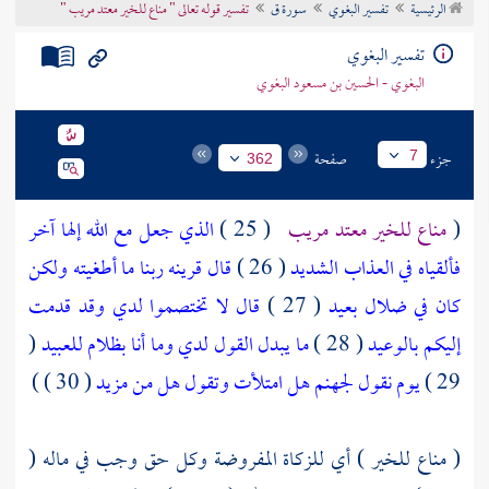
الرئيسية
تفسير البغوي
سورة ق
تفسير قوله تعالى " مناع للخير معتد مريب "
تراجم الأعلام
تفسير البغوي
البغوي - الحسين بن مسعود البغوي
جزء
صفحة
7
362
(
مناع للخير معتد مريب
( 25 )
الذي جعل مع الله إلها آخر
فألقياه في العذاب الشديد
( 26 )
قال قرينه ربنا ما أطغيته ولكن
كان في ضلال بعيد
( 27 )
قال لا تختصموا لدي وقد قدمت
إليكم بالوعيد
( 28 )
ما يبدل القول لدي وما أنا بظلام للعبيد
(
29 )
يوم نقول لجهنم هل امتلأت وتقول هل من مزيد
( 30 ) )
( مناع للخير ) أي للزكاة المفروضة وكل حق وجب في ماله (