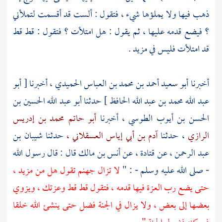
ذهب فيها ولا يملؤها شيء ، فتقول : ألست قد أقسمت لتملأني
؟ فيضع قدمه عليها ، ثم يقول : هل امتلأت ؟ فتقول : قط قط
قد امتلأت فليس في مزيد .
أخبرنا
أبو سعيد أحمد بن محمد بن العباس الحميدي
، أخبرنا [
أبو
عبد الله محمد بن عبد الله الحافظ
] حدثنا
أبو عبد الله الحسين بن
الحسن بن أيوب الطوسي
، أخبرنا
أبو حاتم محمد بن إدريس
الرازي
، حدثنا
آدم بن أبي إياس العسقلاني ،
حدثنا
شيبان بن
عبد الرحمن
، عن
قتادة
، عن
أنس بن مالك
قال : قال رسول الله
- صلى الله عليه وسلم - : "
لا تزال جهنم تقول هل من مزيد ،
حتى يضع رب العزة فيها قدمه ، فتقول قط قط وعزتك ، ويزوي
بعضها إلى بعض ، ولا يزال في الجنة فضل حتى ينشئ الله خلقا