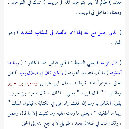
معتد ) ظالم لا يقر بتوحيد الله ( مريب ) شاك في التوحيد ،
ومعناه : داخل في الريب .
(
الذي جعل مع الله إلها آخر فألقياه في العذاب الشديد
) وهو
النار .
(
قال قرينه
) يعني الشيطان الذي قيض لهذا الكافر : (
ربنا ما
أطغيته
) ما أضللته وما أغويته (
ولكن كان في ضلال بعيد
) عن
الحق ، فيتبرأ عنه شيطانه ، قال
ابن عباس
وسعيد بن جبير
ومقاتل
: " قال قرينه " يعني : الملك ، قال
سعيد بن جبير
:
يقول الكافر يا رب إن الملك زاد علي في الكتابة ، فيقول الملك "
ربنا ما أطغيته " ، يعني ما زدت عليه وما كتبت إلا ما قال وعمل
، ولكن كان في ضلال بعيد ، طويل لا يرجع عنه إلى الحق .