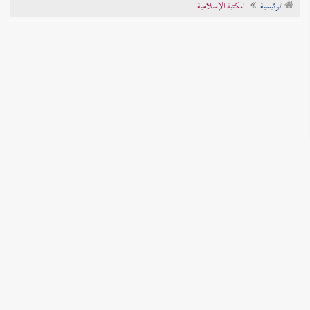
الرئيسية
المكتبة الإسلامية
تراجم الأعلام