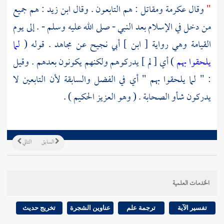
"
وقال
عكرمة
ومقاتل
: هم التابعون . وقال
ابن زيد
: هم جميع
من دخل في الإسلام بعد النبي - صلى الله عليه وسلم - . إلى يوم
القيامة وهي رواية [
ابن ] أبي نجيح
عن
مجاهد
. قوله (
لما
يلحقوا بهم
) أي [ لم ] يدركوهم ولكنهم يكونون بعدهم . وقيل
: " لما يلحقوا بهم " أي في الفضل والسابقة لأن التابعين لا
يدركون شأو الصحابة . ( وهو العزيز الحكيم ) .
السابق
التالي
الخدمات العلمية
تفسير الآية
ترجمة علم
عناوين الشجرة
تخريج حديث