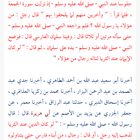
جلوسا عند النبي - صلى الله عليه وسلم - إذ نزلت سورة الجمعة
، فلما قرأ : " وآخرين منهم لما يلحقوا بهم " قال رجل : من
هؤلاء يا رسول الله ؟ فلم يراجعه النبي - صلى الله عليه وسلم -
حتى سأله مرتين أو ثلاثا قال : وفينا
سلمان الفارسي
قال : فوضع
النبي - صلى الله عليه وسلم - يده على
سلمان ،
ثم قال : " لو كان
الإيمان عند الثريا لناله رجال من هؤلاء
"
أخبرنا
أبو سعيد عبد الله بن أحمد الطاهري ،
أخبرنا جدي
عبد
الصمد بن عبد الرحمن البزار ،
أخبرنا
محمد بن زكريا العذافري ،
أخبرنا
إسحاق الدبري ،
حدثنا
عبد الرزاق ،
أخبرنا
معمر ،
عن
جعفر الجزري
عن
يزيد بن الأصم
عن
أبي هريرة
قال : قال
رسول الله - صلى الله عليه وسلم - :
" لو كان الدين عند الثريا
لذهب إليه رجل ، أو قال : رجال ، من أبناء فارس حتى يتناولوه