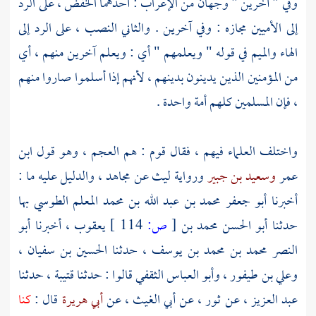
وفي " آخرين " وجهان من الإعراب : أحدهما الخفض ، على الرد
إلى الأميين مجازه : وفي آخرين . والثاني النصب ، على الرد إلى
الهاء والميم في قوله " ويعلمهم " أي : ويعلم آخرين منهم ، أي
من المؤمنين الذين يدينون بدينهم ، لأنهم إذا أسلموا صاروا منهم
، فإن المسلمين كلهم أمة واحدة .
واختلف العلماء فيهم ، فقال قوم : هم العجم ، وهو قول
ابن
عمر
وسعيد بن جبير
ورواية
ليث
عن
مجاهد ،
والدليل عليه ما :
أخبرنا
أبو جعفر محمد بن عبد الله بن محمد المعلم الطوسي
بها
حدثنا
أبو الحسن
محمد بن
[
ص:
114 ]
يعقوب ،
أخبرنا
أبو
النصر محمد بن محمد بن يوسف ،
حدثنا
الحسين بن سفيان ،
وعلي بن طيفور ،
وأبو العباس الثقفي
قالوا : حدثنا
قتيبة ،
حدثنا
عبد العزيز ،
عن
ثور ،
عن
أبي الغيث ،
عن
أبي هريرة
قال :
كنا