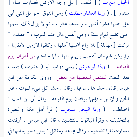
الجبال سيرت
) [ قلعت ] على وجه الأرض فصارت هباء [
منثورا ] . (
وإذا العشار عطلت
) وهي النوق الحوامل التي أتى
على حملها عشرة أشهر ، واحدتها عشراء ، ثم لا يزال ذلك اسمها
حتى تضع لتمام سنة ، وهي أنفس مال عند العرب ، " عطلت "
تركت [ مهملة ] بلا راع أهملها أهلها ، وكانوا لازمين لأذنابها ،
ولم يكن لهم مال أعجب إليهم منها ، لما جاءهم
من أهوال يوم
القيامة
. (
وإذا الوحوش
) يعني دواب البر ( حشرت ) جمعت
بعد البعث
ليقتص لبعضها من بعض
وروى
عكرمة
عن
ابن
عباس
قال : حشرها : موتها . وقال : حشر كل شيء الموت ، غير
الجن والإنس ، فإنهما يوقفان يوم القيامة . وقال
أبي بن كعب
:
اختلطت . (
وإذا البحار سجرت
) قرأ
أهل
مكة
والبصرة
بالتخفيف ، وقرأ الباقون بالتشديد ، قال
ابن عباس
: أوقدت
فصارت نارا تضطرم ، وقال
مجاهد
ومقاتل
: يعني فجر بعضها في