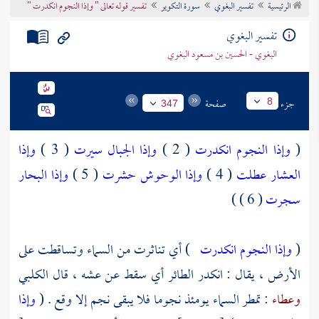
الرئيسية
تفسير البغوي
سورة التكوير
تفسير قوله تعالى " وإذا النجوم انكدرت "
تراجم الأعلام
تفسير البغوي
البغوي - الحسين بن مسعود البغوي
جزء
صفحة
8
347
(
وإذا النجوم انكدرت
( 2 )
وإذا الجبال سيرت
( 3 )
وإذا
العشار عطلت
( 4 )
وإذا الوحوش حشرت
( 5 )
وإذا البحار
سجرت
( 6 ) )
(
وإذا النجوم انكدرت
) أي تناثرت من السماء وتساقطت على
الأرض ، يقال : انكدر الطائر أي سقط عن عشه ، قال
الكلبي
وعطاء
: تمطر السماء يومئذ نجوما فلا يبقى نجم إلا وقع . (
وإذا