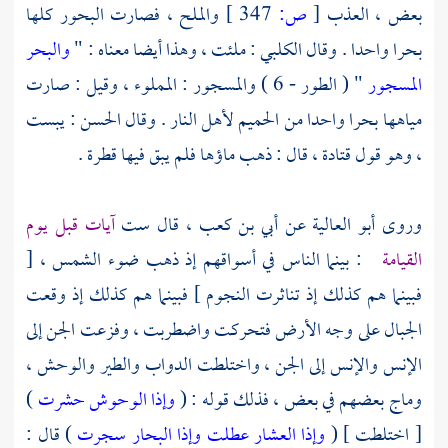
بعض ، العذب
[
ص:
347 ]
والملح ، فصارت البحور كلها
بحرا واحدا . وقال
الكلبي
: ملئت ، وهذا أيضا معناه : "
والبحر
المسجور
" ( الطور - 6 ) والمسجور : المملوء ، وقيل : صارت
مياهها بحرا واحدا من الحميم لأهل النار . وقال
الحسن
: يبست
، وهو قول
قتادة ،
قال : ذهب ماؤها فلم يبق فيها قطرة .
وروى
أبو العالية
عن
أبي بن كعب ،
قال ست
آيات قبل يوم
القيامة
: بينما الناس في أسواقهم إذ ذهب ضوء الشمس ، [
فبينما هم كذلك إذ تناثرت النجوم ] فبينما هم كذلك إذ وقعت
الجبال على وجه الأرض فتحركت واضطربت ، وفزعت الجن إلى
الإنس والإنس إلى الجن ، واختلطت الدواب والطير والوحش ،
وماج بعضهم في بعض ، فذلك قوله : (
وإذا الوحوش حشرت
)
[ اختلطت ] (
وإذا العشار عطلت
وإذا البحار سجرت
) قال :