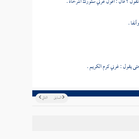
تقول ؟ قال : أقول غرني ستورك المرخاة .
نفا .
تى يقول : غرني كرم الكريم .
السابق
التالي