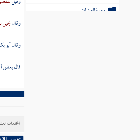
وقيل
للفضي
سورة العاديات
وقال
يحيى ب
سورة القارعة
سورة التكاثر
وقال
أبو بك
سورة العصر
قال بعض أهل
سورة الهمزة
سورة الفيل
سورة قريش
سورة الماعون
الخدمات العلم
سورة الكوثر
سورة الكافرون
تفسير الآية