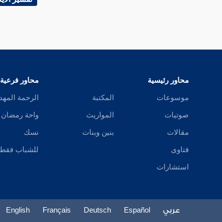
سورة النصر
سورة المسد
سورة الإخلاص
محاور رئيسية
محاور فرعية
سورة الفلق
موسوعات
المكتبة
الرحمة المهد
سورة الناس
صوتيات
المواريث
واحة رمضان
مقالات
بنين وبنات
نسك
فتاوى
للشباب فقط
استشارات
عربي
Español
Deutsch
Français
English