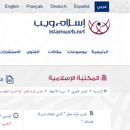
عربي
Español
Deutsch
Français
English
سورة الإنسان
سورة المرسلات
سورة النبأ
سورة النازعات
الرئيسية
موسوعات
مقالات
الفتوى
الاستشارات
سورة عبس
سورة التكوير
المكتبة الإسلامية
كتب
سورة الانفطار
الرئيسية
تفسير البغوي
سورة الانفطار
تفسير قوله تعالى " إذا السماء انفطرت
تفسير قوله تعالى " إذا السماء انفطرت "
تفسير قوله تعالى " الذي خلقك فسواك
تفسير ا
فعدلك "
البغوي -