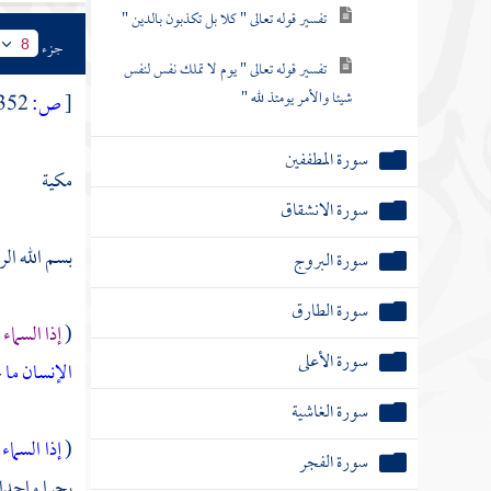
تفسير قوله تعالى " كلا بل تكذبون بالدين "
جزء
8
تفسير قوله تعالى " يوم لا تملك نفس لنفس
شيئا والأمر يومئذ لله "
[
ص:
352 ]
سورة المطففين
مكية
سورة الانشقاق
بسم الله ال
سورة البروج
سورة الطارق
(
إذا السما
سورة الأعلى
الإنسان ما 
سورة الغاشية
(
إذا السما
سورة الفجر
بحرا واحدا