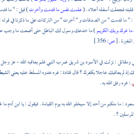
 قلبته فجعلت أسفله أعلاه . (
علمت نفس ما قدمت وأخرت
) قيل : " ما قد
 : " ما قدمت " من الصدقات و " أخرت " من التركات على ما ذكرنا في قوله :
ن ما غرك بربك الكريم
) ما خدعك وسول لك الباطل حتى أضعت ما وجب عليك .
المغيرة
.
[
ص:
356 ]
ي
ومقاتل
: نزلت في
الأسود بن شريق
ضرب النبي فلم يعاقبه الله - عز وجل -
ك إذ لم يعاقبك عاجلا بكفرك ؟ قال
قتادة
: غره عدوه المسلط عليه يعني الشيط
ي
: غره رفق الله به .
سعود
: ما منكم من أحد إلا سيخلو الله به يوم القيامة . فيقول : يا ابن آدم ما 
لمرسلين ؟ .