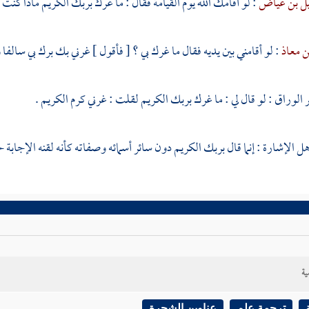
ل بن عياض
: لو أقامك الله يوم القيامة فقال : ما غرك بربك الكريم ماذا كنت 
ن معاذ
: لو أقامني بين يديه فقال ما غرك بي ؟ [ فأقول ] غرني بك برك بي سالفا وآ
ر الوراق
: لو قال لي : ما غرك بربك الكريم لقلت : غرني كرم الكريم .
 الإشارة : إنما قال بربك الكريم دون سائر أسمائه وصفاته كأنه لقنه الإجابة ح
ية
ترجمة علم
عناوين الشجرة