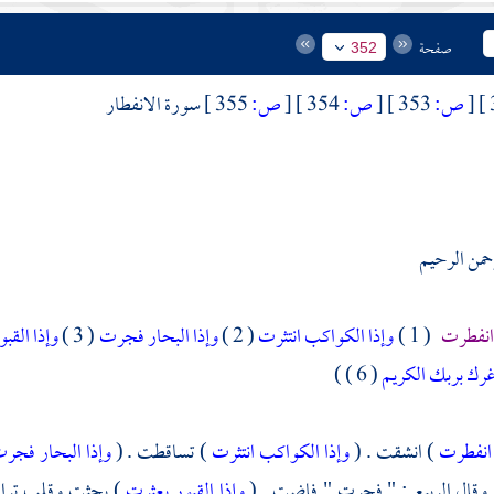
صفحة
352
[
ص:
353 ]
[
ص:
354 ]
[
ص:
355 ]
سورة الانفطار
رحمن الرحيم
ء انفطرت
( 1 )
وإذا الكواكب انتثرت
( 2 )
وإذا البحار فجرت
( 3 )
وإذا القب
غرك بربك الكريم
( 6 ) )
ء انفطرت
) انشقت . (
وإذا الكواكب انتثرت
) تساقطت . (
وإذا البحار فجر
 وقال
الربيع
: " فجرت " فاضت . (
وإذا القبور بعثرت
) بحثت وقلب ترابه