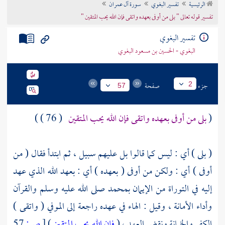
الرئيسية
تفسير البغوي
سورة آل عمران
تراجم الأعلام
تفسير قوله تعالى " بلى من أوفى بعهده واتقى فإن الله يحب المتقين "
تفسير البغوي
البغوي - الحسين بن مسعود البغوي
جزء
صفحة
2
57
(
بلى من أوفى بعهده واتقى فإن الله يحب المتقين
( 76 ) )
( بلى ) أي : ليس كما قالوا بل عليهم سبيل ، ثم ابتدأ فقال ( من
أوفى ) أي : ولكن من أوفى ( بعهده ) أي : بعهد الله الذي عهد
إليه في التوراة من الإيمان
بمحمد
صلى الله عليه وسلم والقرآن
وأداء الأمانة ، وقيل : الهاء في عهده راجعة إلى الموفي ( واتقى )
الكفر والخيانة ونقض العهد ، (
فإن الله يحب المتقين
)
[
ص:
57