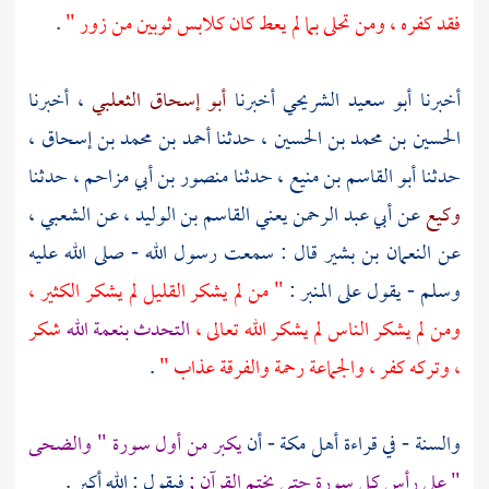
فقد كفره ، ومن تحلى بما لم يعط كان كلابس ثوبين من زور "
.
أخبرنا
أبو سعيد الشريحي
أخبرنا
أبو إسحاق الثعلبي
، أخبرنا
الحسين بن محمد بن الحسين
، حدثنا
أحمد بن محمد بن إسحاق
،
حدثنا
أبو القاسم بن منيع
، حدثنا
منصور بن أبي مزاحم
، حدثنا
وكيع
عن
أبي عبد الرحمن يعني القاسم بن الوليد
، عن
الشعبي ،
عن
النعمان بن بشير
قال : سمعت رسول الله - صلى الله عليه
وسلم - يقول على المنبر :
" من لم يشكر القليل لم يشكر الكثير ،
ومن لم يشكر الناس لم يشكر الله تعالى ،
التحدث بنعمة الله
شكر
، وتركه كفر ، والجماعة رحمة والفرقة عذاب "
.
والسنة - في قراءة
أهل
مكة
- أن
يكبر من أول سورة " والضحى
" على رأس كل سورة حتى يختم القرآن ;
فيقول : الله أكبر .