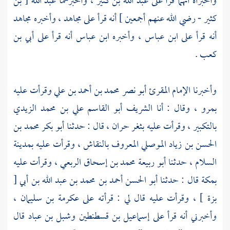
وأخبراه أنهما قرآ على
عبد الله بن كثير
، وأخبرهما
عبد الله [ بن
كثير
- رضي الله عنهم أجمعين ] أنه قرأ على
مجاهد ،
وأخبره
مجاهد
أنه قرأ على
ابن عباس
، وأخبره
ابن عباس
أنه قرأ على
أبي بن
كعب
.
وأخبرنا الإمام المقرئ
أبو نصر محمد بن أحمد بن علي
وقرأت عليه
بمرو ،
وقال : أنا
الشريف أبو القاسم علي بن محمد الزيدي
بالتكبير ، وقرأت عليه
بثغر حران
، قال : حدثنا
أبو بكر محمد بن
الحسن بن زياد الموصلي المعروف بالنقاش
، وقرأت عليه
بمدينة
السلام
، حدثنا
أبو ربيعة محمد بن إسحاق الربعي
، وقرأت عليه
بمكة
قال : حدثنا
أبو الحسن أحمد بن محمد بن عبد الله بن أبي [
بزة
] ، وقرأت عليه قال لي : قرأته على
عكرمة بن سليمان
،
وأخبرني أنه قرأ على
إسماعيل بن قسطنطين
وشبل بن عباد
قال