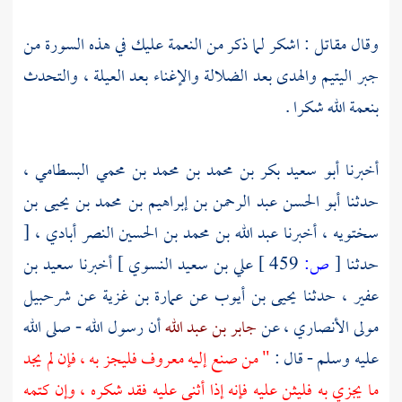
وقال
مقاتل
: اشكر لما ذكر من النعمة عليك في هذه السورة من
جبر اليتيم والهدى بعد الضلالة والإغناء بعد العيلة ، والتحدث
بنعمة الله شكرا .
أخبرنا
أبو سعيد بكر بن محمد بن محمد بن محمي البسطامي
،
حدثنا
أبو الحسن عبد الرحمن بن إبراهيم بن محمد بن يحيى بن
سختويه
، أخبرنا
عبد الله بن محمد بن الحسين النصر
أبادي ، [
حدثنا
[
ص:
459 ]
علي بن سعيد النسوي
] أخبرنا
سعيد بن
عفير
، حدثنا
يحيى بن أيوب
عن
عمارة بن غزية
عن
شرحبيل
مولى الأنصاري
، عن
جابر بن عبد الله
أن رسول الله - صلى الله
عليه وسلم - قال :
" من صنع إليه معروف فليجز به ، فإن لم يجد
ما يجزي به فليثن عليه فإنه إذا أثنى عليه فقد شكره ، وإن كتمه