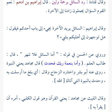
وقال
قتادة
:
رد السائل برحمة ولين
. قال
إبراهيم بن أدهم
: نعم
القوم السؤال يحملون زادنا إلى الآخرة .
وقال
إبراهيم
: السائل يريد الآخرة يجيء إلى باب أحدكم فيقول :
هل توجهون إلى أهليكم بشيء ؟
وروي عن
الحسن
في قوله : " أما السائل فلا تنهر " ، قال :
طالب العلم . (
وأما بنعمة ربك فحدث
) قال
مجاهد
يعني النبوة
، روى عنه
أبو بشر
واختاره
الزجاج
وقال : أي بلغ ما أرسلت به
، وحدث بالنبوة التي آتاك [ الله ] .
وقال
الليث
عن
مجاهد
: يعني القرآن وهو قول
الكلبي ،
أمره أن
[ يقرأ به ] .