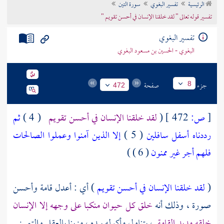
الرئيسية
تفسير البغوي
سورة التين
تراجم الأعلام
تفسير قوله تعالى " لقد خلقنا الإنسان في أحسن تقويم "
تفسير البغوي
البغوي - الحسين بن مسعود البغوي
جزء
صفحة
8
472
[
ص:
472 ]
(
لقد خلقنا الإنسان في أحسن تقويم
( 4 )
ثم
رددناه أسفل سافلين
( 5 )
إلا الذين آمنوا وعملوا الصالحات
فلهم أجر غير ممنون
( 6 ) )
(
لقد خلقنا الإنسان في أحسن تقويم
) أي : أعدل قامة وأحسن
صورة ، وذلك أنه
خلق كل حيوان منكبا على وجهه إلا الإنسان
خلقه مديد القامة
، يتناول مأكوله بيده ، مزينا بالعقل والتمييز .