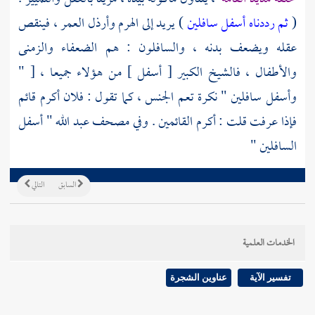
(
ثم رددناه أسفل سافلين
) يريد إلى الهرم وأرذل العمر ، فينقص
عقله ويضعف بدنه ، والسافلون : هم الضعفاء والزمنى
والأطفال ، فالشيخ الكبير [ أسفل ] من هؤلاء جميعا ، [ "
وأسفل سافلين " نكرة تعم الجنس ، كما تقول : فلان أكرم قائم
فإذا عرفت قلت : أكرم القائمين . وفي مصحف
عبد الله
" أسفل
السافلين "
السابق
التالي
الخدمات العلمية
تفسير الآية
عناوين الشجرة