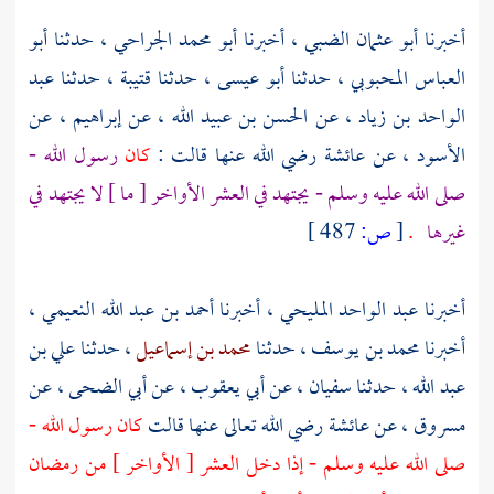
أخبرنا
أبو عثمان الضبي
، أخبرنا
أبو محمد الجراحي
، حدثنا
أبو
العباس المحبوبي
، حدثنا
أبو عيسى
، حدثنا
قتيبة ،
حدثنا
عبد
الواحد بن زياد
، عن
الحسن بن عبيد الله
، عن
إبراهيم ،
عن
الأسود ،
عن
عائشة
رضي الله عنها قالت :
كان
رسول الله -
صلى الله عليه وسلم - يجتهد في العشر الأواخر [ ما ] لا يجتهد في
غيرها
.
[
ص:
487 ]
أخبرنا
عبد الواحد المليحي
، أخبرنا
أحمد بن عبد الله النعيمي
،
أخبرنا
محمد بن يوسف
، حدثنا
محمد بن إسماعيل
، حدثنا
علي بن
عبد الله
، حدثنا
سفيان ،
عن
أبي يعقوب ،
عن
أبي الضحى
، عن
مسروق ،
عن
عائشة
رضي الله تعالى عنها قالت
كان رسول الله -
صلى الله عليه وسلم - إذا دخل العشر [ الأواخر ] من رمضان