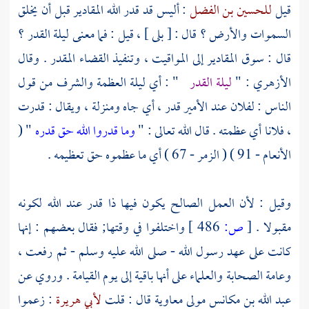
قيل
للحسين بن الفضل
: أليس قد قدر الله المقادير قبل أن يخلق
السموات والأرض ؟ قال : [ بلى ] ، قيل : فما معنى ليلة القدر ؟
قال : سوق المقادير إلى المواقيت ، وتنفيذ القضاء المقدر . وقال
الأزهري
: "
ليلة القدر
" : أي ليلة العظمة والشرف من قول
الناس : لفلان عند الأمير قدر ، أي جاه ومنزلة ، ويقال : قدرت
، فلانا أي عظمته . قال الله تعالى : "
وما قدروا الله حق قدره
" (
الأنعام - 91 ) ( الزمر - 67 ) أي ما عظموه حق تعظيمه .
وقيل : لأن العمل الصالح يكون فيها ذا قدر عند الله لكونه
مقبولا .
[
ص:
486 ]
واختلفوا في وقتها; فقال بعضهم : إنها
كانت على عهد رسول الله - صلى الله عليه وسلم - ثم رفعت ،
وعامة الصحابة والعلماء على أنها باقية إلى يوم القيامة . وروي عن
عبد الله بن مكانس مولى معاوية
قال : قلت
لأبي هريرة
: زعموا