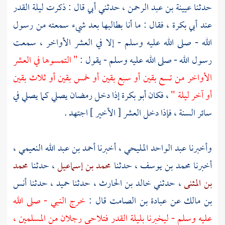
حدثنا
عيينة بن عبد الرحمن
، حدثني أبي قال : ذكرت ليلة القدر
عند
أبي بكرة
، فقال : ما أنا بطالبها بعد شيء سمعته من رسول
الله - صلى الله عليه وسلم - إلا في العشر الأواخر ، سمعت
رسول الله - صلى الله عليه وسلم - يقول :
" التمسوها في العشر
الأواخر من تسع بقين أو سبع بقين أو خمس بقين أو ثلاث بقين
أو آخر ليلة "
، فكان
أبو بكرة
إذا دخل رمضان يصلي كما يصلي في
سائر السنة ، فإذا دخل العشر [ الأخير ] اجتهد .
وأخبرنا
عبد الواحد المليحي
، أخبرنا
أحمد بن عبد الله النعيمي
،
أخبرنا
محمد بن يوسف
، حدثنا
محمد بن إسماعيل
، حدثنا
محمد
بن المثنى
، حدثني
خالد بن الحارث
، حدثنا
حميد ،
حدثنا
أنس
بن مالك
عن
عبادة بن الصامت
قال :
خرج النبي - صلى الله
عليه وسلم - ليخبرنا بليلة القدر فتلاحى رجلان من المسلمين ،