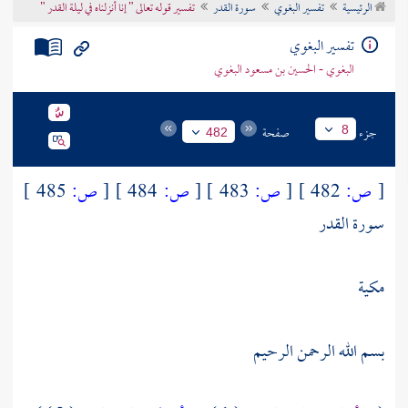
الرئيسية
تفسير البغوي
سورة القدر
تفسير قوله تعالى " إنا أنزلناه في ليلة القدر "
تراجم الأعلام
تفسير البغوي
البغوي - الحسين بن مسعود البغوي
جزء
صفحة
8
482
[
ص:
482 ]
[
ص:
483 ]
[
ص:
484 ]
[
ص:
485 ]
سورة القدر
مكية
بسم الله الرحمن الرحيم