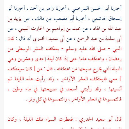
أخبرنا
أبو الحسن السرخسي
، أخبرنا
زاهر بن أحمد
، أخبرنا
أبو
إسحاق الهاشمي
، أخبرنا
أبو مصعب
عن
مالك ،
عن
يزيد بن
عبد الله بن الهاد
، عن
محمد بن إبراهيم بن الحارث التيمي
، عن
أبي سلمة بن عبد الرحمن
، عن
أبي سعيد الخدري
أنه قال :
كان
النبي - صلى الله عليه وسلم - يعتكف العشر الوسطى من
رمضان ، واعتكف عاما حتى إذا كان ليلة إحدى وعشرين وهي
الليلة التي يخرج صبحها من اعتكافه ، قال : من [ كان سيعتكف
] معي فليعتكف العشر الأواخر ، وقد رأيت هذه الليلة ثم
أنسيتها ، وقد رأيتني أسجد في صبيحتها في ماء وطين ،
فالتمسوها في العشر الأواخر ، والتمسوها في كل وتر .
قال
أبو سعيد الخدري
: فمطرت السماء تلك الليلة ، وكان