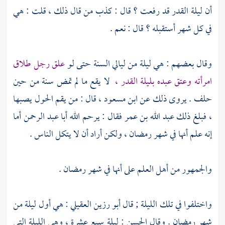
أن ليلة القدر قد رفعت ؟ قال : كذب من قال ذلك ، قلت : هي
في كل شهر أستقبله ؟ قال : نعم .
وقال بعضهم : هي ليلة من ليالي السنة حتى لو
علق رجل طلاق
امرأته وعتق عبده بليلة القدر ،
لا يقع ما لم تمض سنة من حين
حلف . يروى ذلك عن
ابن مسعود
، قال : من يقم الحول يصبها
، فبلغ ذلك
عبد الله بن عمر
فقال : يرحم الله
أبا عبد الرحمن
أما
إنه علم أنها في شهر رمضان ، ولكن أراد أن لا يتكل الناس .
والجمهور من أهل العلم على أنها في شهر رمضان .
واختلفوا في تلك الليلة ; قال
أبو رزين العقيلي
: هي أول ليلة من
شهر رمضان . وقال
الحسن
: ليلة سبع عشرة ، وهي الليلة التي