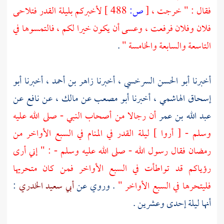
فقال : " خرجت ،
[
ص:
488 ]
لأخبركم بليلة القدر فتلاحى
فلان وفلان فرفعت ، وعسى أن يكون خيرا لكم ، فالتمسوها في
التاسعة والسابعة والخامسة "
.
أخبرنا
أبو الحسن السرخسي
، أخبرنا
زاهر بن أحمد
، أخبرنا
أبو
إسحاق الهاشمي
، أخبرنا
أبو مصعب
عن
مالك ،
عن
نافع
عن
عبد الله بن عمر
أن رجالا من أصحاب النبي - صلى الله عليه
وسلم - [ أروا ] ليلة القدر في المنام في السبع الأواخر من
رمضان فقال رسول الله - صلى الله عليه وسلم - : " إني أرى
رؤياكم قد تواطأت في السبع الأواخر فمن كان متحريها
فليتحرها في السبع الأواخر "
. وروي عن
أبي سعيد الخدري
:
أنها ليلة إحدى وعشرين .