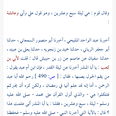
وقال قوم : هي ليلة سبع وعشرين ، وهو قول
علي
وأبي
وعائشة
:
أخبرنا
عبد الواحد المليحي
، أخبرنا
أبو منصور السمعاني
، حدثنا
أبو جعفر الرياني
، حدثنا
حميد بن زنجويه
، حدثنا
يعلى بن عبيد
،
حدثنا
سفيان
عن
عاصم
عن
زر بن حبيش
قال : قلت
لأبي بن
كعب
: يا
أبا المنذر
أخبرنا عن ليلة القدر ، فإن
ابن أم عبد
يقول :
من يقم الحول يصبها ، فقال :
[
ص:
490 ]
رحم الله
أبا عبد
الرحمن
، أما إنه قد علم أنها في رمضان ، ولكن كره أن يخبركم
فتتكلوا هي - والذي أنزل القرآن على
محمد
- صلى الله عليه
وسلم - ليلة ، سبع وعشرين ، فقلنا : يا
أبا المنذر
أنى علمت هذا
؟ قال : بالآية التي أخبرنا النبي - صلى الله عليه وسلم - فحفظنا