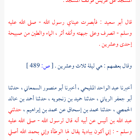
المسجد على عريش فوكف المسجد .
قال
أبو سعيد
: فأبصرت عيناي رسول الله - صلى الله عليه
وسلم - انصرف وعلى جبهته وأنفه أثر ، الماء والطين من صبيحة
إحدى وعشرين .
وقال بعضهم : هي ليلة ثلاث وعشرين .
[
ص:
489 ]
أخبرنا
عبد الواحد المليحي
، أخبرنا
أبو منصور السمعاني
، حدثنا
أبو جعفر الرياني
، حدثنا
حميد بن زنجويه
، حدثنا
أحمد بن خالد
الحمصي
، حدثنا
محمد بن إسحاق
عن
محمد بن إبراهيم
،
حدثني
عبد الله بن أنيس
عن أبيه أنه قال لرسول الله - صلى الله عليه
وسلم - : إني أكون ببادية يقال لها
الوطأة
وإني بحمد الله أصلي