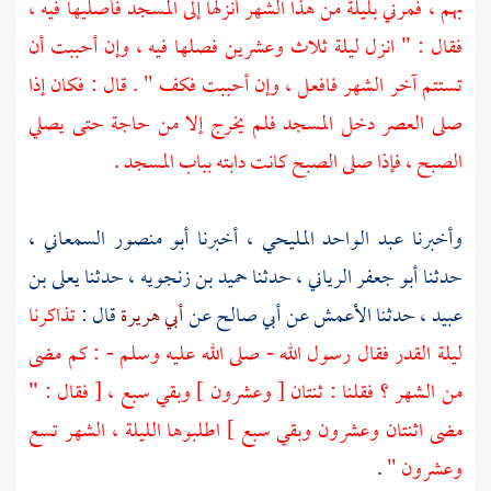
بهم ، فمرني بليلة من هذا الشهر أنزلها إلى المسجد فأصليها فيه ،
فقال : " انزل ليلة ثلاث وعشرين فصلها فيه ، وإن أحببت أن
تستتم آخر الشهر فافعل ، وإن أحببت فكف " . قال : فكان إذا
صلى العصر دخل المسجد فلم يخرج إلا من حاجة حتى يصلي
الصبح ، فإذا صلى الصبح كانت دابته بباب المسجد .
وأخبرنا
عبد الواحد المليحي
، أخبرنا
أبو منصور السمعاني
،
حدثنا
أبو جعفر الرياني
، حدثنا
حميد بن زنجويه
، حدثنا
يعلى بن
عبيد
، حدثنا
الأعمش
عن
أبي صالح
عن
أبي هريرة
قال :
تذاكرنا
ليلة القدر فقال رسول الله - صلى الله عليه وسلم - : كم مضى
من الشهر ؟ فقلنا : ثنتان [ وعشرون ] وبقي سبع ، [ فقال : "
مضى اثنتان وعشرون وبقي سبع ] اطلبوها الليلة ، الشهر تسع
وعشرون "
.