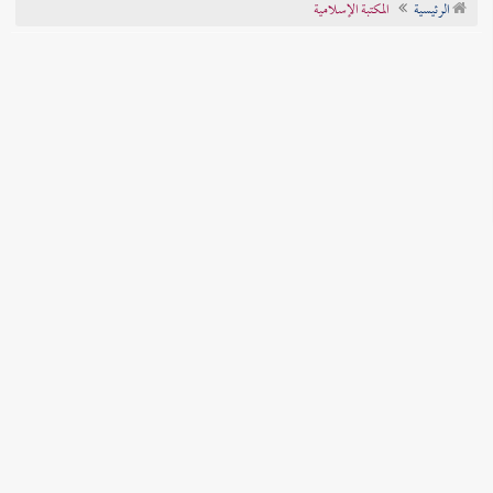
الرئيسية
المكتبة الإسلامية
تراجم الأعلام